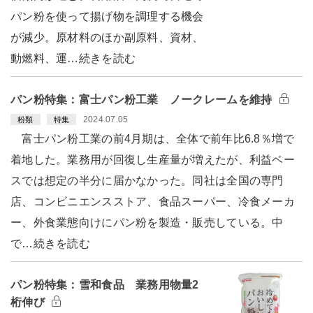
パン粉を使って揚げ物を調理する機会
が減少。原材料のほか副原料、資材、
動燃料、運…続きを読む
パン粉特集：富士パン粉工業 ノークレームを維持
2024.07.05
粉類
特集
富士パン粉工業の前4月期は、全体で前年比6.8％増で
着地した。業務用が回復し生産量が増えたが、利益ベー
スでは想定の半分に届かなかった。同社は全国の専門
店、コンビニエンスストア、食品スーパー、冷食メーカ
ー、外食業態向けにパン粉を製造・販売している。中
で…続きを読む
パン粉特集：雪和食品 業務用物量2
桁伸び