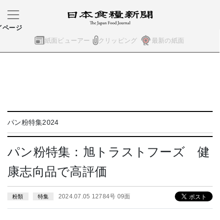
イページ
紙面ビューアー
クリッピング
最新の紙面
パン粉特集2024
パン粉特集：旭トラストフーズ 健
康志向品で高評価
2024.07.05 12784号 09面
粉類
特集