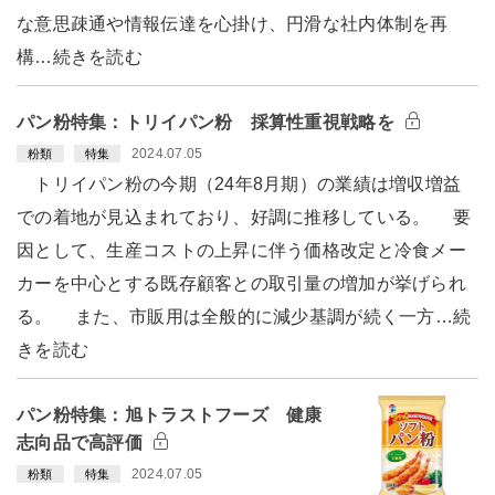
な意思疎通や情報伝達を心掛け、円滑な社内体制を再
構…続きを読む
パン粉特集：トリイパン粉 採算性重視戦略を
2024.07.05
粉類
特集
トリイパン粉の今期（24年8月期）の業績は増収増益
での着地が見込まれており、好調に推移している。 要
因として、生産コストの上昇に伴う価格改定と冷食メー
カーを中心とする既存顧客との取引量の増加が挙げられ
る。 また、市販用は全般的に減少基調が続く一方…続
きを読む
パン粉特集：旭トラストフーズ 健康
志向品で高評価
2024.07.05
粉類
特集