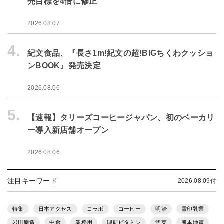
売目標を4倍に修正
2026.08.07
4.
紀文食品、『長さ1m!紀文の超!BIGちくわクッショ
ンBOOK』発売決定
2026.08.06
5.
【速報】タリーズコーヒージャパン、初のベーカリ
ー導入新店舗オープン
2026.08.06
注目キーワード
2026.08.09付
特集
日本アクセス
コラボ
コーヒー
明治
雪印乳業
岩田醸造
中食
業務用
理研ビタミン
惣菜
熊本地震