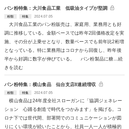
パン粉特集：大川食品工業 低吸油タイプが堅調
2024.07.05
粉類
特集
大川食品工業のパン粉販売は、家庭用、業務用とも好
調に推移している。金額ベースでは昨年2回価格改定を実
施、その分が上乗せとなり、数量ベースでも前年比2桁増
となっている。特に業務用はコロナから回復し、昨年後
半から好調に数字が伸びている。 パン粉製品に糖…続
きを読む
パン粉特集：横山食品 仙台支店8連続増収
2024.07.05
粉類
特集
横山食品は24年度全社スローガンに「協調ジェネレー
ション 心踊る創造で時代をつかみます」を掲げる。コ
ロナ下では世代間、部署間でのコミュニケーションが図
りにくい環境が続いたことから、社員一人一人が積極的