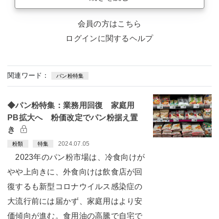
会員の方はこちら
ログインに関するヘルプ
関連ワード：
パン粉特集
◆パン粉特集：業務用回復 家庭用
PB拡大へ 粉価改定でパン粉据え置
き
2024.07.05
粉類
特集
2023年のパン粉市場は、冷食向けが
やや上向きに、外食向けは飲食店が回
復するも新型コロナウイルス感染症の
大流行前には届かず、家庭用はより安
価傾向が進む。食用油の高騰で自宅で