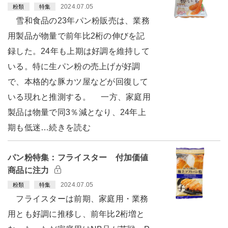
2024.07.05
粉類
特集
雪和食品の23年パン粉販売は、業務
用製品が物量で前年比2桁の伸びを記
録した。24年も上期は好調を維持して
いる。特に生パン粉の売上げが好調
で、本格的な豚カツ屋などが回復して
いる現れと推測する。 一方、家庭用
製品は物量で同3％減となり、24年上
期も低迷…続きを読む
パン粉特集：フライスター 付加価値
商品に注力
2024.07.05
粉類
特集
フライスターは前期、家庭用・業務
用とも好調に推移し、前年比2桁増と