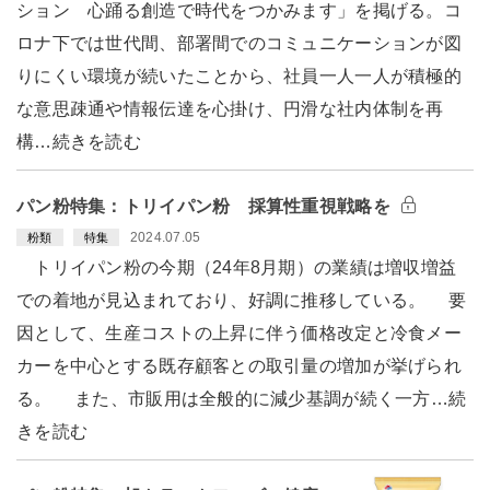
ション 心踊る創造で時代をつかみます」を掲げる。コ
ロナ下では世代間、部署間でのコミュニケーションが図
りにくい環境が続いたことから、社員一人一人が積極的
な意思疎通や情報伝達を心掛け、円滑な社内体制を再
構…続きを読む
パン粉特集：トリイパン粉 採算性重視戦略を
2024.07.05
粉類
特集
トリイパン粉の今期（24年8月期）の業績は増収増益
での着地が見込まれており、好調に推移している。 要
因として、生産コストの上昇に伴う価格改定と冷食メー
カーを中心とする既存顧客との取引量の増加が挙げられ
る。 また、市販用は全般的に減少基調が続く一方…続
きを読む