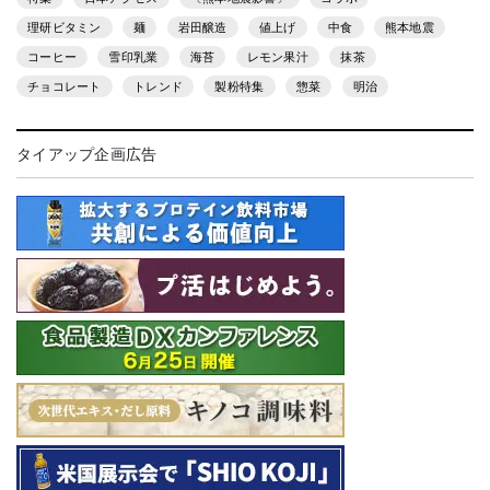
理研ビタミン
麺
岩田醸造
値上げ
中食
熊本地震
コーヒー
雪印乳業
海苔
レモン果汁
抹茶
チョコレート
トレンド
製粉特集
惣菜
明治
タイアップ企画広告