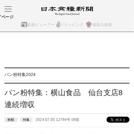
イページ
紙面ビューアー
クリッピング
最新の紙面
パン粉特集2024
パン粉特集：横山食品 仙台支店8
連続増収
2024.07.05 12784号 09面
粉類
特集