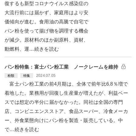
復するも新型コロナウイルス感染症の
大流行前には届かず、家庭用はより安
価傾向が進む。食用油の高騰で自宅で
パン粉を使って揚げ物を調理する機会
が減少。原材料のほか副原料、資材、
動燃料、運…続きを読む
パン粉特集：富士パン粉工業 ノークレームを維持
2024.07.05
粉類
特集
富士パン粉工業の前4月期は、全体で前年比6.8％増で
着地した。業務用が回復し生産量が増えたが、利益ベー
スでは想定の半分に届かなかった。同社は全国の専門
店、コンビニエンスストア、食品スーパー、冷食メーカ
ー、外食業態向けにパン粉を製造・販売している。中
で…続きを読む