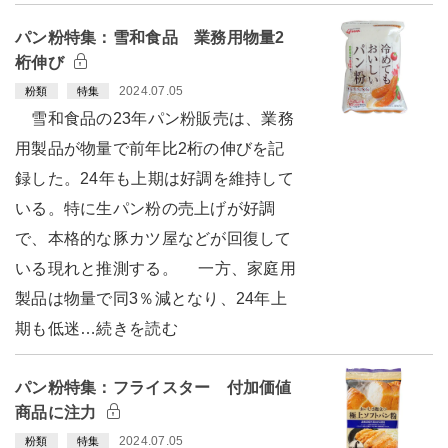
パン粉特集：雪和食品 業務用物量2
桁伸び
2024.07.05
粉類
特集
雪和食品の23年パン粉販売は、業務
用製品が物量で前年比2桁の伸びを記
録した。24年も上期は好調を維持して
いる。特に生パン粉の売上げが好調
で、本格的な豚カツ屋などが回復して
いる現れと推測する。 一方、家庭用
製品は物量で同3％減となり、24年上
期も低迷…続きを読む
パン粉特集：フライスター 付加価値
商品に注力
2024.07.05
粉類
特集