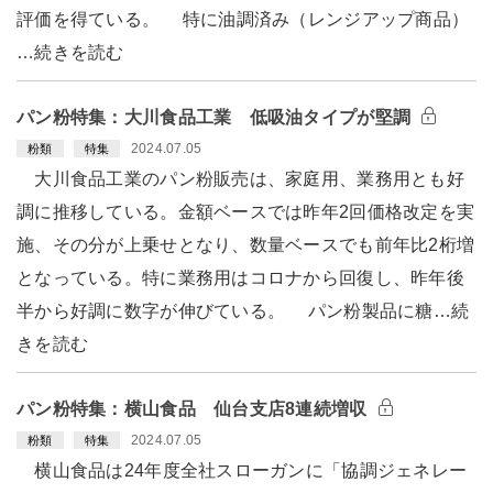
評価を得ている。 特に油調済み（レンジアップ商品）
…続きを読む
パン粉特集：大川食品工業 低吸油タイプが堅調
2024.07.05
粉類
特集
大川食品工業のパン粉販売は、家庭用、業務用とも好
調に推移している。金額ベースでは昨年2回価格改定を実
施、その分が上乗せとなり、数量ベースでも前年比2桁増
となっている。特に業務用はコロナから回復し、昨年後
半から好調に数字が伸びている。 パン粉製品に糖…続
きを読む
パン粉特集：横山食品 仙台支店8連続増収
2024.07.05
粉類
特集
横山食品は24年度全社スローガンに「協調ジェネレー