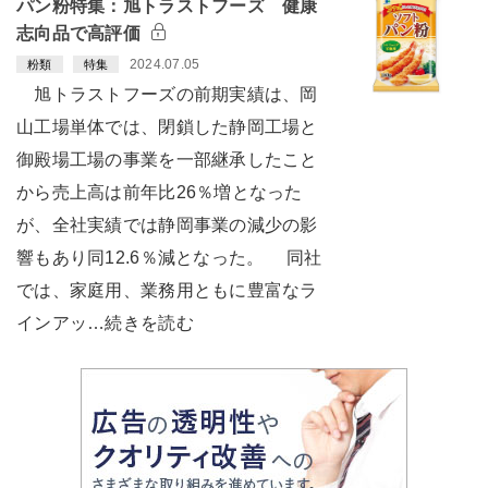
パン粉特集：旭トラストフーズ 健康
志向品で高評価
2024.07.05
粉類
特集
旭トラストフーズの前期実績は、岡
山工場単体では、閉鎖した静岡工場と
御殿場工場の事業を一部継承したこと
から売上高は前年比26％増となった
が、全社実績では静岡事業の減少の影
響もあり同12.6％減となった。 同社
では、家庭用、業務用ともに豊富なラ
インアッ…続きを読む