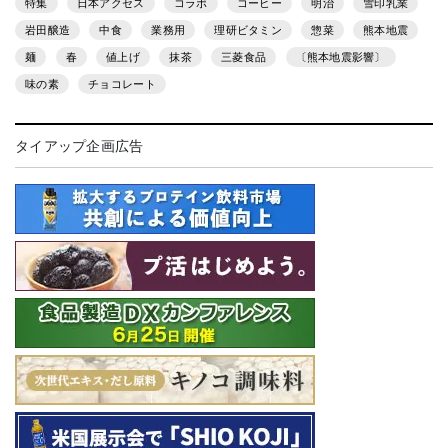
特集
日本アクセス
コラボ
コーヒー
明治
雪印乳業
岩田醸造
中食
業務用
理研ビタミン
惣菜
熊本地震
麺
春
値上げ
抹茶
三菱食品
〔熊本地震影響〕
味の素
チョコレート
タイアップ企画広告