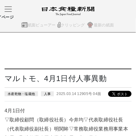
イページ
紙面ビューアー
クリッピング
最新の紙面
マルトモ、4月1日付人事異動
2025.03.14 12905号 04面
水産乾物・塩蔵他
人事
4月1日付
▽取締役顧問（取締役社長）今井均▽代表取締役社長
（代表取締役副社長）明関眸▽常務取締役業務用事業本