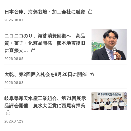
日本公庫、海藻栽培・加工会社に融資
2026.08.07
ニコニコのり、海苔消費回復へ 高品
質・菓子・化粧品開発 熊本地震復旧
に直接支…
2026.08.05
大乾、第2回囲入札会を8月20日に開催
2026.08.03
岐阜県寒天水産工業組合、第71回展示
品評会開催 農水大臣賞に西尾有揮氏
2026.07.29