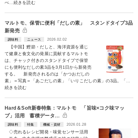
べ…続きを読む
マルトモ、保管に便利「だしの素」 スタンドタイプ3品
新発売
2026.02.02
調味料
ニュース
【中国】鰹節・だしと、海洋資源を通じ
て健康と食文化の発展に貢献するマルトモ
は、チャック付きのスタンドタイプで保管
にも便利なだしの素3品を3月1日から新発売
する。 新発売されるのは「かつおだしの
素」＝写真＝「あごだしの素」「いりこだしの素」の3品。「…
続きを読む
Hard＆Soft新春特集：マルトモ 「旨味×コク味マッ
プ」活用 蓄積データ…
2026.01.28
調味料
特集
機械・資材
◇売れるレシピ開発・味覚センサー活用