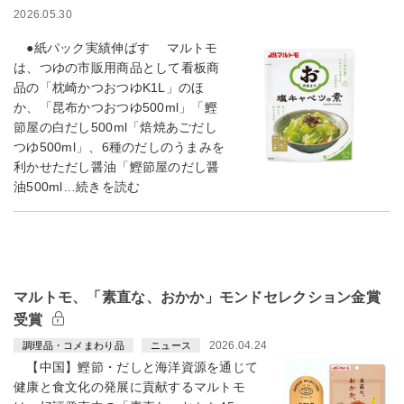
2026.05.30
●紙パック実績伸ばす マルトモ
は、つゆの市販用商品として看板商
品の「枕崎かつおつゆK1L」のほ
か、「昆布かつおつゆ500ml」「鰹
節屋の白だし500ml「焙焼あごだし
つゆ500ml」、6種のだしのうまみを
利かせただし醤油「鰹節屋のだし醤
油500ml…続きを読む
マルトモ、「素直な、おかか」モンドセレクション金賞
受賞
2026.04.24
調理品・コメまわり品
ニュース
【中国】鰹節・だしと海洋資源を通じて
健康と食文化の発展に貢献するマルトモ