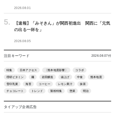
2026.08.01
5.
【速報】「みそきん」が関西初進出 関西に「元気
の出る一杯を」
2026.08.05
注目キーワード
2026.08.07付
特集
日本アクセス
〔熊本地震影響〕
コラボ
理研ビタミン
麺
岩田醸造
値上げ
中食
熊本地震
雪印乳業
海苔
コーヒー
レモン果汁
抹茶
チョコレート
トレンド
製粉特集
惣菜
明治
タイアップ企画広告