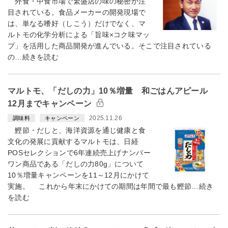
外食・中食市場で繁盛店の味の秘密が注
目されている。食品メーカーの開発現場で
は、単なる嗜好（しこう）だけでなく、マ
ルトモの化学分析による「旨味×コク味マッ
プ」を活用した商品開発が進んでいる。そこで注目されている
の…続きを読む
マルトモ、「だしの力」10％増量 和ごはんアピール
12月までキャンペーン
2025.11.26
調味料
キャンペーン
鰹節・だしと、海洋資源を通じ健康と食
文化の発展に貢献するマルトモは、日経
POSセレクションで6年連続売上げナンバー
ワン商品である「だしの力80g」について
10％増量キャンペーンを11～12月にかけて
実施。 これから年末にかけての期間は年間で最も鰹節…続き
を読む