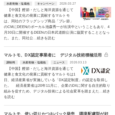
2026.03.27
水産乾物・塩蔵他
キャンペーン
【中国】鰹節・だしと海洋資源を通じて
健康と食文化の発展に貢献するマルトモ
は、同社のフラッグシップ商品「プレ節」
のCMにDEENのボーカル池森秀一が出演中ということもあり、4
月30日に開催するDEENの日本武道館公演に協賛することとなっ
た。また、同社公…続きを読む
マルトモ、DX認定事業者に デジタル技術積極活用
2026.03.13
調味料
水産乾物・塩蔵他
ニュース
【中国】鰹節・だしと海洋資源を通じて
健康と食文化の発展に貢献するマルトモは1
日、経済産業省が実施している「DX認定制度」の認定を取得し
た。 経済産業省は20年11月に、企業のDXに関する自主的取り
組みを促すため、デジタル技術による社会変革を踏まえた…続き
を読む
マルトモ、使い切りかつおパック発売 環境配慮型が好