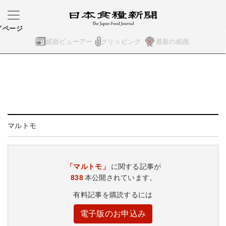
イページ
紙面ビューアー
クリッピング
最新の紙面
マルトモ
「マルトモ」
に関する記事が
838
本公開されています。
有料記事を購読するには
電子版のお申込み