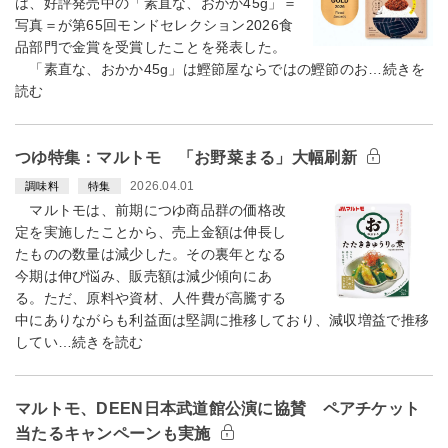
は、好評発売中の「素直な、おかか45g」＝
写真＝が第65回モンドセレクション2026食
品部門で金賞を受賞したことを発表した。
「素直な、おかか45g」は鰹節屋ならではの鰹節のお…続きを
読む
つゆ特集：マルトモ 「お野菜まる」大幅刷新
2026.04.01
調味料
特集
マルトモは、前期につゆ商品群の価格改
定を実施したことから、売上金額は伸長し
たものの数量は減少した。その裏年となる
今期は伸び悩み、販売額は減少傾向にあ
る。ただ、原料や資材、人件費が高騰する
中にありながらも利益面は堅調に推移しており、減収増益で推移
してい…続きを読む
マルトモ、DEEN日本武道館公演に協賛 ペアチケット
当たるキャンペーンも実施