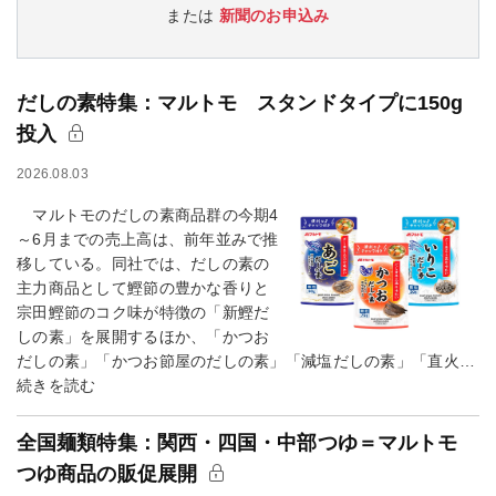
または
新聞のお申込み
だしの素特集：マルトモ スタンドタイプに150g
投入
2026.08.03
マルトモのだしの素商品群の今期4
～6月までの売上高は、前年並みで推
移している。同社では、だしの素の
主力商品として鰹節の豊かな香りと
宗田鰹節のコク味が特徴の「新鰹だ
しの素」を展開するほか、「かつお
だしの素」「かつお節屋のだしの素」「減塩だしの素」「直火…
続きを読む
全国麺類特集：関西・四国・中部つゆ＝マルトモ
つゆ商品の販促展開