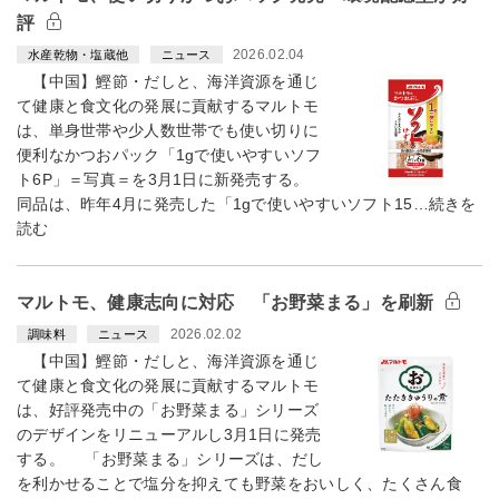
評
2026.02.04
水産乾物・塩蔵他
ニュース
【中国】鰹節・だしと、海洋資源を通じ
て健康と食文化の発展に貢献するマルトモ
は、単身世帯や少人数世帯でも使い切りに
便利なかつおパック「1gで使いやすいソフ
ト6P」＝写真＝を3月1日に新発売する。
同品は、昨年4月に発売した「1gで使いやすいソフト15…続きを
読む
マルトモ、健康志向に対応 「お野菜まる」を刷新
2026.02.02
調味料
ニュース
【中国】鰹節・だしと、海洋資源を通じ
て健康と食文化の発展に貢献するマルトモ
は、好評発売中の「お野菜まる」シリーズ
のデザインをリニューアルし3月1日に発売
する。 「お野菜まる」シリーズは、だし
を利かせることで塩分を抑えても野菜をおいしく、たくさん食