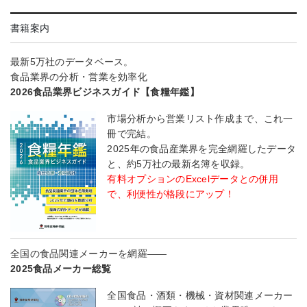
書籍案内
最新5万社のデータベース。
食品業界の分析・営業を効率化
2026食品業界ビジネスガイド【食糧年鑑】
市場分析から営業リスト作成まで、これ一
冊で完結。
2025年の食品産業界を完全網羅したデータ
と、約5万社の最新名簿を収録。
有料オプションのExcelデータとの併用
で、利便性が格段にアップ！
全国の食品関連メーカーを網羅――
2025食品メーカー総覧
全国食品・酒類・機械・資材関連メーカー