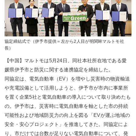
協定締結式で（伊予市提供＝左から2人目が明関眸マルトモ社
長）
【中国】マルトモは5月24日、同社本社所在地である愛
媛県伊予市と防災に関する連携協定を締結した。
同協定は、電気自動車（EV）を増やし災害時の物資輸送
や充電設備として活用しようと、伊予市が市内に事業所
を置く企業5社と電気自動車の導入について取り決めたも
の。伊予市は、災害時に電気自動車を軸とした市の持続
可能性および地域防災力の向上を図る「EVが運ぶ地域の
安全・安心プロジェクト」を推進してきた。同協定によ
り、市だけでは台数が足りない電気自動車について、発