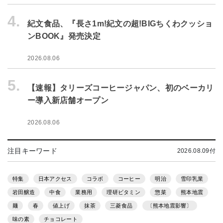
4.
紀文食品、『長さ1m!紀文の超!BIGちくわクッショ
ンBOOK』発売決定
2026.08.06
5.
【速報】タリーズコーヒージャパン、初のベーカリ
ー導入新店舗オープン
2026.08.06
注目キーワード
2026.08.09付
特集
日本アクセス
コラボ
コーヒー
明治
雪印乳業
岩田醸造
中食
業務用
理研ビタミン
惣菜
熊本地震
麺
春
値上げ
抹茶
三菱食品
〔熊本地震影響〕
味の素
チョコレート