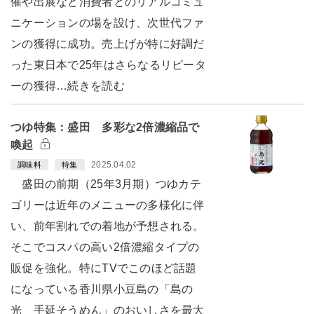
催や出展など消費者とのリアルコミュ
ニケーションの場を設け、次世代ファ
ンの獲得に成功。売上げが特に好調だ
った東日本で25年はさらなるリピータ
ーの獲得…続きを読む
つゆ特集：盛田 多彩な2倍濃縮品で
喚起
2025.04.02
調味料
特集
盛田の前期（25年3月期）つゆカテ
ゴリーは近年のメニューの多様化に伴
い、前年割れでの着地が予想される。
そこでコスパの高い2倍濃縮タイプの
販促を強化。特にTVでこのほど話題
になっている香川県小豆島の「島の
光 手延そうめん」のおいしさを最大