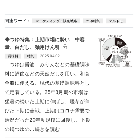
関連ワード：
マーケティング・販売戦略
つゆ特集
マルトモ
◆つゆ特集：上期市場に勢い 中容
量、白だし、麺用けん引
2025.04.02
調味料
特集
つゆは醤油、みりんなどの基礎調味
料に鰹節などの天然だしを用い、和食
全般に使える、現代の基礎調味料とし
て定着している。25年3月期の市場は
猛暑の続いた上期に伸ばし、暖冬が伸
びた下期に苦戦。上期はコロナ需要で
活況だった20年度規模に回復し、下期
の鍋つゆの…続きを読む