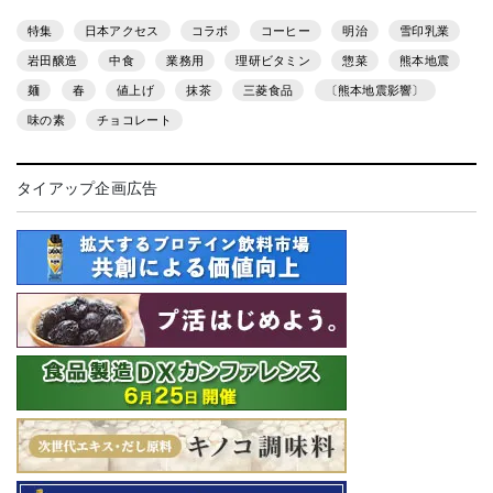
特集
日本アクセス
コラボ
コーヒー
明治
雪印乳業
岩田醸造
中食
業務用
理研ビタミン
惣菜
熊本地震
麺
春
値上げ
抹茶
三菱食品
〔熊本地震影響〕
味の素
チョコレート
タイアップ企画広告