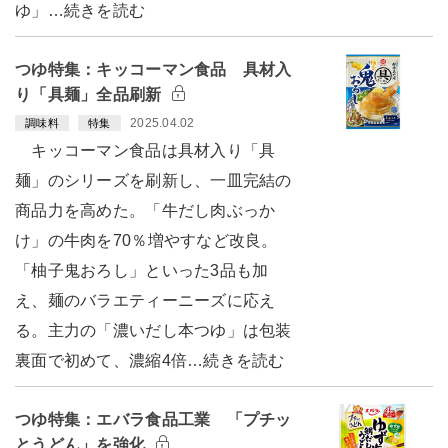
ゆ」…続きを読む
つゆ特集：キッコーマン食品 具材入
り「具麺」全品刷新
2025.04.02
調味料
特集
キッコーマン食品は具材入り「具
麺」のシリーズを刷新し、一皿完結の
商品力を高めた。「牛だし肉ぶっか
け」の牛肉を70％増やすなど改良。
「柚子鬼おろし」といった3品も加
え、麺のバラエティーニーズに応え
る。主力の「濃いだし本つゆ」は包装
裏面で初めて、濃縮4倍…続きを読む
つゆ特集：エバラ食品工業 「プチッ
とうどん」を強化