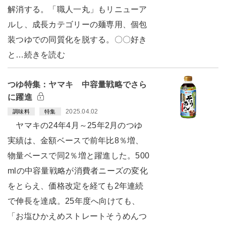
解消する。「職人一丸」もリニューア
ルし、成長カテゴリーの麺専用、個包
装つゆでの同質化を脱する。〇〇好き
と…続きを読む
つゆ特集：ヤマキ 中容量戦略でさら
に躍進
2025.04.02
調味料
特集
ヤマキの24年4月～25年2月のつゆ
実績は、金額ベースで前年比8％増、
物量ベースで同2％増と躍進した。500
mlの中容量戦略が消費者ニーズの変化
をとらえ、価格改定を経ても2年連続
で伸長を達成。25年度へ向けても、
「お塩ひかえめストレートそうめんつ