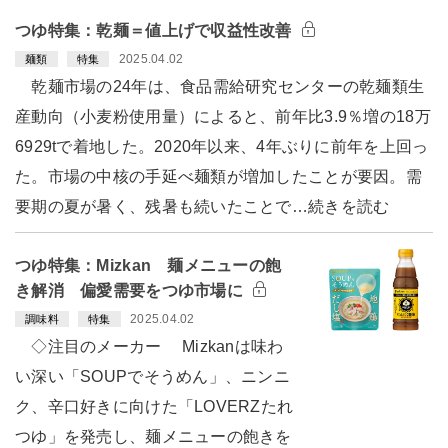
つゆ特集：乾麺＝値上げで収益性改善
2025.04.02
麺類
特集
乾麺市場の24年は、食品需給研究センターの乾麺類生
産動向（小麦粉使用量）によると、前年比3.9％増の18万
6929tで着地した。2020年以来、4年ぶりに前年を上回っ
た。市場の中核の手延べ麺類が増加したことが要因。需
要期の夏が暑く、残暑も続いたことで…続きを読む
つゆ特集：Mizkan 麺メニューの飽
き解消 偏愛需要をつゆ市場に
2025.04.02
調味料
特集
◇注目のメーカー Mizkanは味わ
い深い「SOUPでそうめん」、ニンニ
ク、辛口好きに向けた「LOVERZたれ
つゆ」を発売し、麺メニューの飽きを