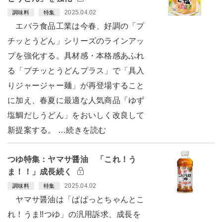
2025.04.02
調味料
特集
エバラ食品工業は今春、好調の「プ
チッとうどん」シリーズのラインアッ
プを強化する。具材感・本格感あふれ
る「プチッとうどんプラス」で「具入
りジャージャー麺」が再登場すること
に加え、春夏に最適な人気商品「ゆず
塩鯛だしうどん」をおいしく改良して
新提案する。 …続きを読む
つゆ特集：ヤマサ醤油 「これ！う
ま！！」成長続く
2025.04.02
調味料
特集
ヤマサ醤油は「ぱぱっとちゃんとこ
れ！うま!!つゆ」の汎用訴求、成長を