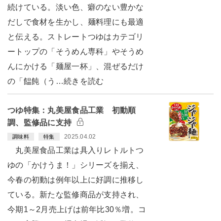
続けている。淡い色、癖のない豊かな
だしで食材を生かし、麺料理にも最適
と伝える。ストレートつゆはカテゴリ
ートップの「そうめん専科」やそうめ
んにかける「麺屋一杯」、混ぜるだけ
の「饂飩（う…続きを読む
つゆ特集：丸美屋食品工業 初動順
調、監修品に支持
2025.04.02
調味料
特集
丸美屋食品工業は具入りレトルトつ
ゆの「かけうま！」シリーズを揃え、
今春の初動は例年以上に好調に推移し
ている。新たな監修商品が支持され、
今期1～2月売上げは前年比30％増。コ