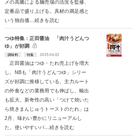
メの高騰による麺売場の活況を監修、
定番品で盛り上げる。具材の満足感と
いう独自価…続きを読む
つゆ特集：正田醤油 「肉汁うどんつ
ゆ」が好調
2025.04.02
調味料
特集
正田醤油はつゆ・たれ売上げを増大
し、NBも「肉汁うどんつゆ」シリー
ズが好調に推移している。主力ルート
の外食などの業務用でも伸ばし、輸出
も拡大。新奇性の高い「つけて焼いた
ら焼きまんじゅうトーストのたれ」は
2月、味わい豊かにリニューアルし
た。使いやすいパ…続きを読む