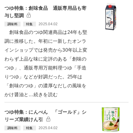
つゆ特集：創味食品 通販専用品も寄
与し堅調
2025.04.02
調味料
特集
創味食品のつゆ関連商品は24年も堅
調に推移した。年初に一新したオンラ
インショップでは発売から30年以上変
わらず上品な味に定評のある「創味の
つゆ」、通販専用万能料理つゆ「手造
りつゆ」などが好調だった。25年は
「創味のつゆ」の濃厚なだしの風味を
かけ醤油と…続きを読む
つゆ特集：にんべん 「ゴールド」シ
リーズ業績けん引
2025.04.02
調味料
特集