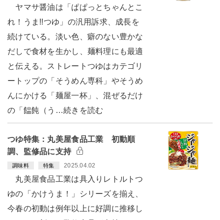
ヤマサ醤油は「ぱぱっとちゃんとこ
れ！うま!!つゆ」の汎用訴求、成長を
続けている。淡い色、癖のない豊かな
だしで食材を生かし、麺料理にも最適
と伝える。ストレートつゆはカテゴリ
ートップの「そうめん専科」やそうめ
んにかける「麺屋一杯」、混ぜるだけ
の「饂飩（う…続きを読む
つゆ特集：丸美屋食品工業 初動順
調、監修品に支持
2025.04.02
調味料
特集
丸美屋食品工業は具入りレトルトつ
ゆの「かけうま！」シリーズを揃え、
今春の初動は例年以上に好調に推移し