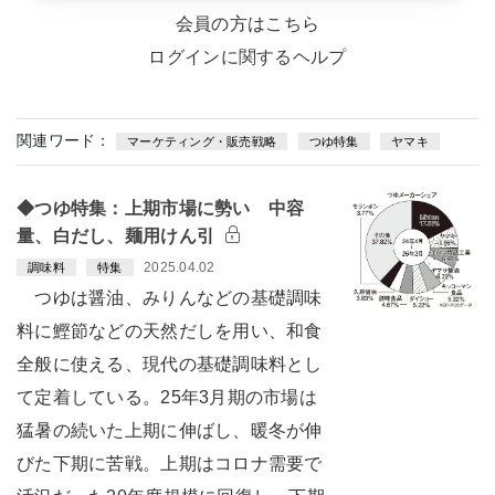
会員の方はこちら
ログインに関するヘルプ
関連ワード：
マーケティング・販売戦略
つゆ特集
ヤマキ
◆つゆ特集：上期市場に勢い 中容
量、白だし、麺用けん引
2025.04.02
調味料
特集
つゆは醤油、みりんなどの基礎調味
料に鰹節などの天然だしを用い、和食
全般に使える、現代の基礎調味料とし
て定着している。25年3月期の市場は
猛暑の続いた上期に伸ばし、暖冬が伸
びた下期に苦戦。上期はコロナ需要で