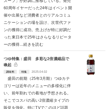
スープ」が好調に推移している。発売
60周年イヤーだった24年はイベント開
催や出展など消費者とのリアルコミュ
ニケーションの場を設け、次世代ファ
ンの獲得に成功。売上げが特に好調だ
った東日本で25年はさらなるリピータ
ーの獲得…続きを読む
つゆ特集：盛田 多彩な2倍濃縮品で
喚起
2025.04.02
調味料
特集
盛田の前期（25年3月期）つゆカテ
ゴリーは近年のメニューの多様化に伴
い、前年割れでの着地が予想される。
そこでコスパの高い2倍濃縮タイプの
販促を強化。特にTVでこのほど話題