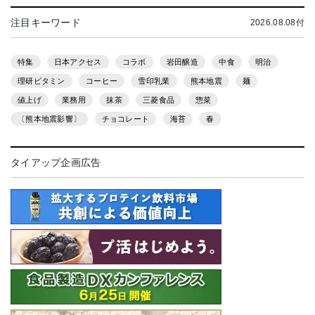
注目キーワード
2026.08.08付
特集
日本アクセス
コラボ
岩田醸造
中食
明治
理研ビタミン
コーヒー
雪印乳業
熊本地震
麺
値上げ
業務用
抹茶
三菱食品
惣菜
〔熊本地震影響〕
チョコレート
海苔
春
タイアップ企画広告