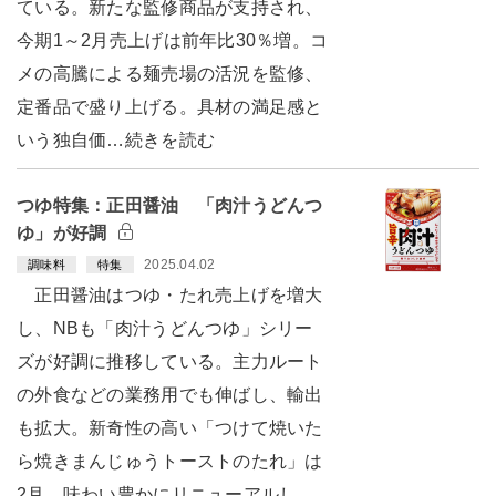
ている。新たな監修商品が支持され、
今期1～2月売上げは前年比30％増。コ
メの高騰による麺売場の活況を監修、
定番品で盛り上げる。具材の満足感と
いう独自価…続きを読む
つゆ特集：正田醤油 「肉汁うどんつ
ゆ」が好調
2025.04.02
調味料
特集
正田醤油はつゆ・たれ売上げを増大
し、NBも「肉汁うどんつゆ」シリー
ズが好調に推移している。主力ルート
の外食などの業務用でも伸ばし、輸出
も拡大。新奇性の高い「つけて焼いた
ら焼きまんじゅうトーストのたれ」は
2月、味わい豊かにリニューアルし