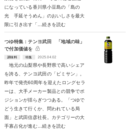
になっている香川県小豆島の「島の
光 手延そうめん」のおいしさを最大
限に引き出す「…続きを読む
つゆ特集：テンヨ武田 「地域の味」
で付加価値を
2025.04.02
調味料
特集
地元の山梨県や長野県で高いシェア
を誇る、テンヨ武田の「ビミサン」。
昨年で発売60周年を迎えたロングセラ
ーは、大手メーカー製品との競争でポ
ジションが揺らぎつつある。「つゆで
どう生きて行くか、問われている局
面」と武田信彦社長。カテゴリーの大
手寡占化が進む…続きを読む