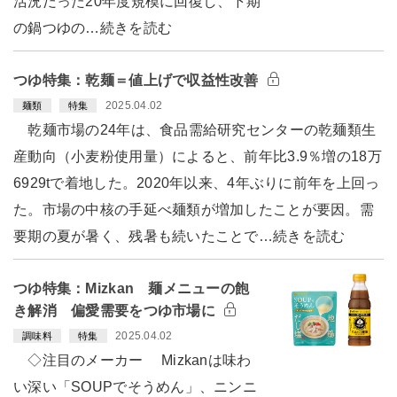
活況だった20年度規模に回復し、下期
の鍋つゆの…続きを読む
つゆ特集：乾麺＝値上げで収益性改善
2025.04.02
麺類
特集
乾麺市場の24年は、食品需給研究センターの乾麺類生
産動向（小麦粉使用量）によると、前年比3.9％増の18万
6929tで着地した。2020年以来、4年ぶりに前年を上回っ
た。市場の中核の手延べ麺類が増加したことが要因。需
要期の夏が暑く、残暑も続いたことで…続きを読む
つゆ特集：Mizkan 麺メニューの飽
き解消 偏愛需要をつゆ市場に
2025.04.02
調味料
特集
◇注目のメーカー Mizkanは味わ
い深い「SOUPでそうめん」、ニンニ