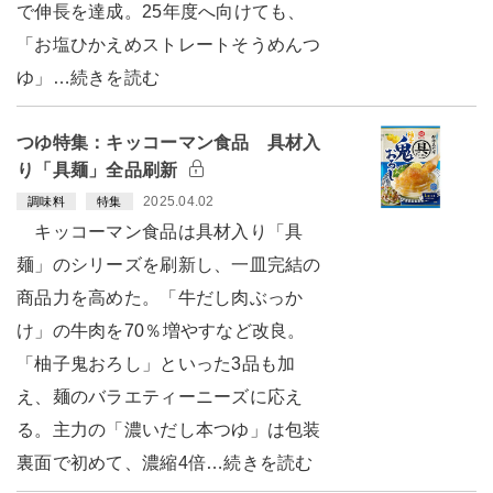
で伸長を達成。25年度へ向けても、
「お塩ひかえめストレートそうめんつ
ゆ」…続きを読む
つゆ特集：キッコーマン食品 具材入
り「具麺」全品刷新
2025.04.02
調味料
特集
キッコーマン食品は具材入り「具
麺」のシリーズを刷新し、一皿完結の
商品力を高めた。「牛だし肉ぶっか
け」の牛肉を70％増やすなど改良。
「柚子鬼おろし」といった3品も加
え、麺のバラエティーニーズに応え
る。主力の「濃いだし本つゆ」は包装
裏面で初めて、濃縮4倍…続きを読む