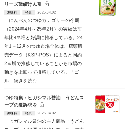
リーズ業績けん引
2025.04.02
調味料
特集
にんべんのつゆカテゴリーの今期
（2024年4月～25年2月）の実績は前
年比4％増と好調に推移している。24
年1～12月のつゆ市場全体は、店頭販
売データ（KSP-POS）によると同約
2％増で推移していることから市場の
動きを上回って推移している。「ゴー
ル…続きを読む
つゆ特集：ヒガシマル醤油 うどんス
ープの夏訴求を
2025.04.02
調味料
特集
ヒガシマル醤油の主力商品「うどん