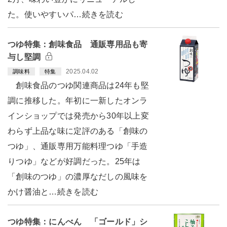
た。使いやすいパ…続きを読む
つゆ特集：創味食品 通販専用品も寄
与し堅調
2025.04.02
調味料
特集
創味食品のつゆ関連商品は24年も堅
調に推移した。年初に一新したオンラ
インショップでは発売から30年以上変
わらず上品な味に定評のある「創味の
つゆ」、通販専用万能料理つゆ「手造
りつゆ」などが好調だった。25年は
「創味のつゆ」の濃厚なだしの風味を
かけ醤油と…続きを読む
つゆ特集：にんべん 「ゴールド」シ