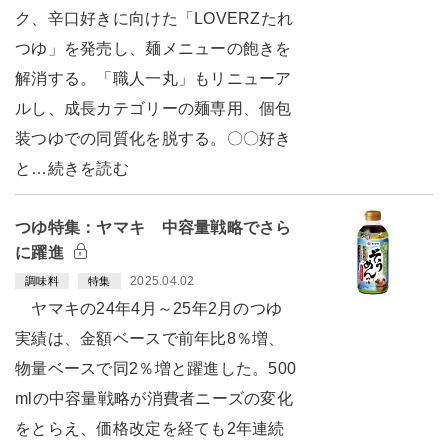
ク、辛口好きに向けた「LOVERZたれ
つゆ」を発売し、麺メニューの飽きを
解消する。「職人一丸」もリニューア
ルし、成長カテゴリーの麺専用、個包
装つゆでの同質化を脱する。〇〇好き
と…続きを読む
つゆ特集：ヤマキ 中容量戦略でさら
に躍進
2025.04.02
調味料
特集
ヤマキの24年4月～25年2月のつゆ
実績は、金額ベースで前年比8％増、
物量ベースで同2％増と躍進した。500
mlの中容量戦略が消費者ニーズの変化
をとらえ、価格改定を経ても2年連続