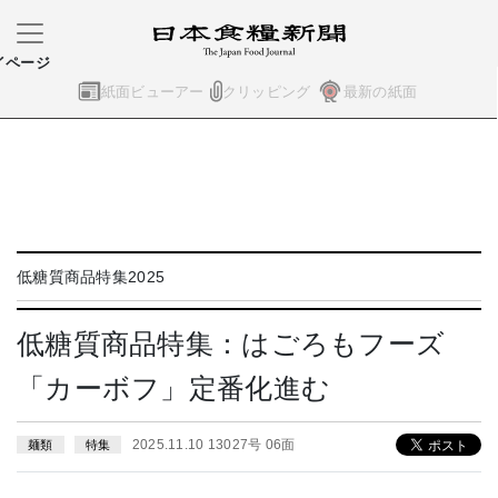
イページ
紙面ビューアー
クリッピング
最新の紙面
低糖質商品特集2025
低糖質商品特集：はごろもフーズ
「カーボフ」定番化進む
2025.11.10 13027号 06面
麺類
特集