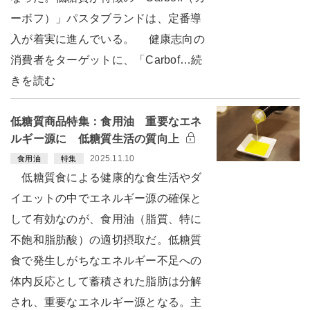
ーボフ）」パスタブランドは、定番導
入が着実に進んでいる。 健康志向の
消費者をターゲットに、「Carbof…続
きを読む
低糖質商品特集：食用油 重要なエネ
ルギー源に 低糖質生活の質向上
2025.11.10
食用油
特集
低糖質食による健康的な食生活やダ
イエットの中でエネルギー源の確保と
して有効なのが、食用油（脂質、特に
不飽和脂肪酸）の適切摂取だ。低糖質
食で発生しがちなエネルギー不足への
体内反応として蓄積された脂肪は分解
され、重要なエネルギー源となる。主