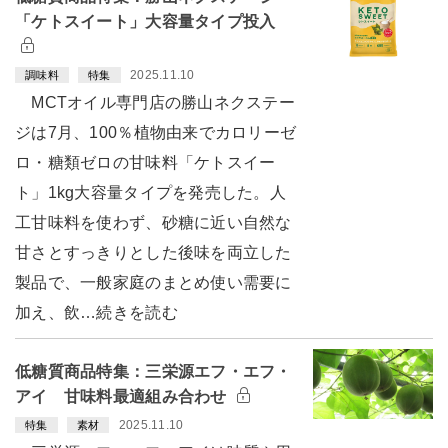
「ケトスイート」大容量タイプ投入
2025.11.10
調味料
特集
MCTオイル専門店の勝山ネクステー
ジは7月、100％植物由来でカロリーゼ
ロ・糖類ゼロの甘味料「ケトスイー
ト」1kg大容量タイプを発売した。人
工甘味料を使わず、砂糖に近い自然な
甘さとすっきりとした後味を両立した
製品で、一般家庭のまとめ使い需要に
加え、飲…続きを読む
低糖質商品特集：三栄源エフ・エフ・
アイ 甘味料最適組み合わせ
2025.11.10
特集
素材