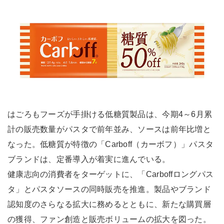
はごろもフーズが手掛ける低糖質製品は、今期4～6月累
計の販売数量がパスタで前年並み、ソースは前年比増と
なった。低糖質が特徴の「Carboff（カーボフ）」パスタ
ブランドは、定番導入が着実に進んでいる。
健康志向の消費者をターゲットに、「Carboffロングパス
タ」とパスタソースの同時販売を推進。製品やブランド
認知度のさらなる拡大に務めるとともに、新たな購買層
の獲得、ファン創造と販売ボリュームの拡大を図った。