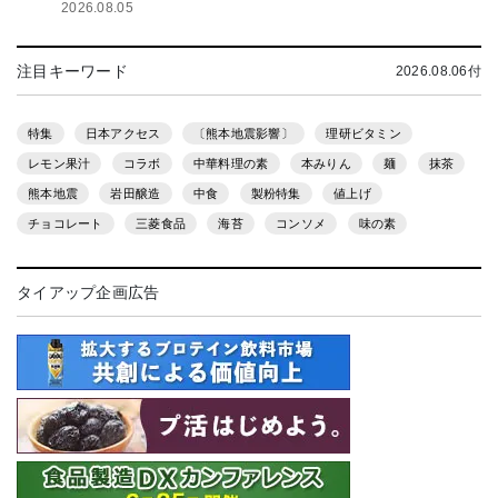
2026.08.05
注目キーワード
2026.08.06付
特集
日本アクセス
〔熊本地震影響〕
理研ビタミン
レモン果汁
コラボ
中華料理の素
本みりん
麺
抹茶
熊本地震
岩田醸造
中食
製粉特集
値上げ
チョコレート
三菱食品
海苔
コンソメ
味の素
タイアップ企画広告