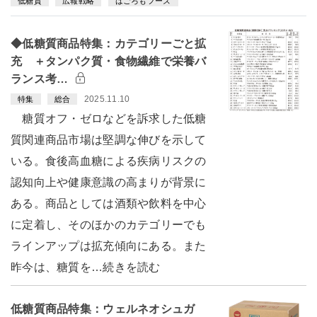
低糖質
広報戦略
はごろもフーズ
◆低糖質商品特集：カテゴリーごと拡
充 ＋タンパク質・食物繊維で栄養バ
ランス考…
2025.11.10
特集
総合
糖質オフ・ゼロなどを訴求した低糖
質関連商品市場は堅調な伸びを示して
いる。食後高血糖による疾病リスクの
認知向上や健康意識の高まりが背景に
ある。商品としては酒類や飲料を中心
に定着し、そのほかのカテゴリーでも
ラインアップは拡充傾向にある。また
昨今は、糖質を…続きを読む
低糖質商品特集：ウェルネオシュガ