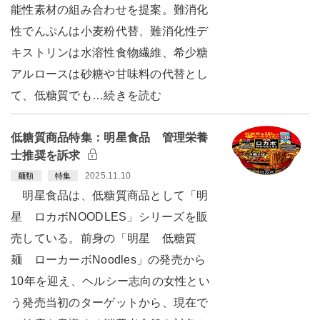
能性素材の組み合わせを提案。難消化
性でんぷんは小麦粉代替、難消化性デ
キストリンは水溶性食物繊維、希少糖
アルロースは砂糖や甘味料の代替とし
て、低糖質でも…続きを読む
低糖質商品特集：明星食品 管理栄養
士推奨を訴求
2025.11.10
麺類
特集
明星食品は、低糖質商品として「明
星 ロカボNOODLES」シリーズを販
売している。前身の「明星 低糖質
麺 ローカーボNoodles」の発売から
10年を迎え、ヘルシー志向の女性とい
う発売当初のターゲットから、現在で