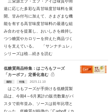
三栄源エフ・エフ・アイは味質や用
途に応じた多彩な高甘味度甘味料を展
開。甘み付与に加えて、さまざまな機
能を有する高甘味度甘味料の最適な組
み合わせを提案し、おいしさを維持し
つつ糖質やカロリーを抑えた商品づく
りを支えている。 「サンナチュレ」
シリーズは植…続きを読む
低糖質商品特集：はごろもフーズ
「カーボフ」定番化進む
2025.11.10
麺類
特集
はごろもフーズが手掛ける低糖質製
品は、今期4～6月累計の販売数量がパ
スタで前年並み、ソースは前年比増と
なった。低糖質が特徴の「Carboff（カ