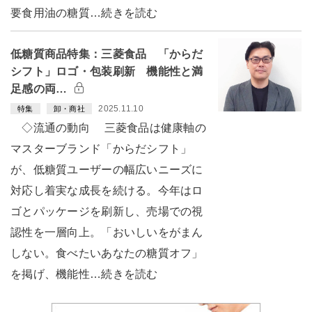
要食用油の糖質…続きを読む
低糖質商品特集：三菱食品 「からだ
シフト」ロゴ・包装刷新 機能性と満
足感の両…
2025.11.10
特集
卸・商社
◇流通の動向 三菱食品は健康軸の
マスターブランド「からだシフト」
が、低糖質ユーザーの幅広いニーズに
対応し着実な成長を続ける。今年はロ
ゴとパッケージを刷新し、売場での視
認性を一層向上。「おいしいをがまん
しない。食べたいあなたの糖質オフ」
を掲げ、機能性…続きを読む