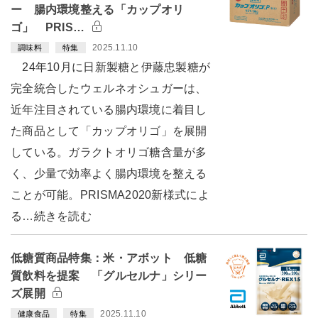
ー 腸内環境整える「カップオリ
ゴ」 PRIS…
2025.11.10
調味料
特集
24年10月に日新製糖と伊藤忠製糖が
完全統合したウェルネオシュガーは、
近年注目されている腸内環境に着目し
た商品として「カップオリゴ」を展開
している。ガラクトオリゴ糖含量が多
く、少量で効率よく腸内環境を整える
ことが可能。PRISMA2020新様式によ
る…続きを読む
低糖質商品特集：米・アボット 低糖
質飲料を提案 「グルセルナ」シリー
ズ展開
2025.11.10
健康食品
特集