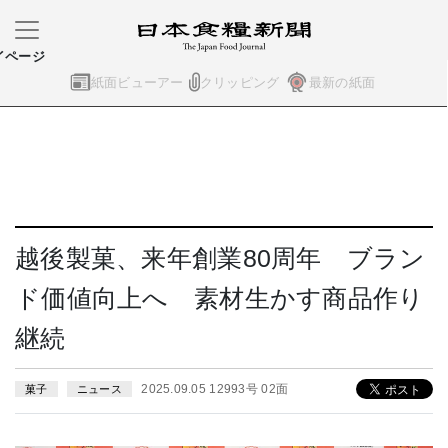
イページ
紙面ビューアー
クリッピング
最新の紙面
越後製菓、来年創業80周年 ブラン
ド価値向上へ 素材生かす商品作り
継続
2025.09.05 12993号 02面
菓子
ニュース