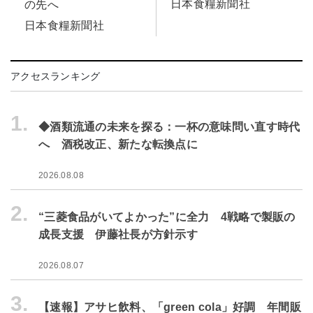
日本食糧新聞社
の先へ
日本食糧新聞社
アクセスランキング
1.
◆酒類流通の未来を探る：一杯の意味問い直す時代
へ 酒税改正、新たな転換点に
2026.08.08
2.
“三菱食品がいてよかった”に全力 4戦略で製販の
成長支援 伊藤社長が方針示す
2026.08.07
3.
【速報】アサヒ飲料、「green cola」好調 年間販