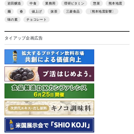
岩田醸造
中食
業務用
理研ビタミン
惣菜
熊本地震
麺
春
値上げ
抹茶
三菱食品
〔熊本地震影響〕
味の素
チョコレート
タイアップ企画広告