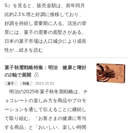
S）を見ると、販売金額は、前年同月
比約2.3％増と好調に推移しており、
好調を持続し需要期に入る。活況の背
景には、菓子の需要の底堅さがある。
日本の菓子市場は人口減少により成長
性が…続きを読む
菓子秋需戦略特集：明治 健康と嗜好
の2軸で展開
2025.10.01
菓子
特集
明治の2025年菓子秋冬期戦略は、チ
ョコレートの楽しみ方を商品やプロモ
ーションを通して伝えることに継続し
て取り組む。「お客さまの健康に寄与
する商品」と「おいしい、楽しい時間