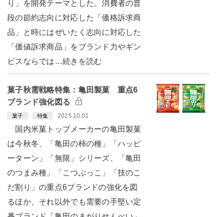
り」を開発テーマとした。消費者の普
段の節約志向に対応した「価格訴求商
品」と時にはぜいたく志向に対応した
「価値訴求商品」をブランド力やギン
ビスならでは…続きを読む
菓子秋需戦略特集：亀田製菓 重点6
ブランド強化図る
2025.10.01
菓子
特集
国内米菓トップメーカーの亀田製菓
は今秋冬、「亀田の柿の種」「ハッピ
ーターン」「無限」シリーズ、「亀田
のつまみ種」「こつぶっこ」「技のこ
だ割り」の重点6ブランドの強化を図
るほか、それ以外でも需要の手堅い定
番ブランド「亀田のまがりせんべい」