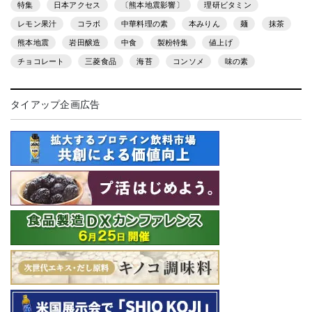
特集
日本アクセス
〔熊本地震影響〕
理研ビタミン
レモン果汁
コラボ
中華料理の素
本みりん
麺
抹茶
熊本地震
岩田醸造
中食
製粉特集
値上げ
チョコレート
三菱食品
海苔
コンソメ
味の素
タイアップ企画広告