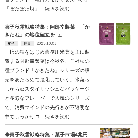
「ぽたぽた焼」…続きを読む
菓子秋需戦略特集：阿部幸製菓 「か
きたね」の地位確立を
2025.10.01
菓子
特集
柿の種をはじめ業務用米菓を主に製
造する阿部幸製菓は今秋冬、自社柿の
種ブランド「かきたね」シリーズの販
売をあたらめて強化していく。米菓ら
しからぬスタイリッシュなパッケージ
と多彩なフレーバーで人気のシリーズ
で、消費マインドの先行きが不透明な
中でしっかりロ…続きを読む
◆菓子秋需戦略特集：菓子市場4兆円