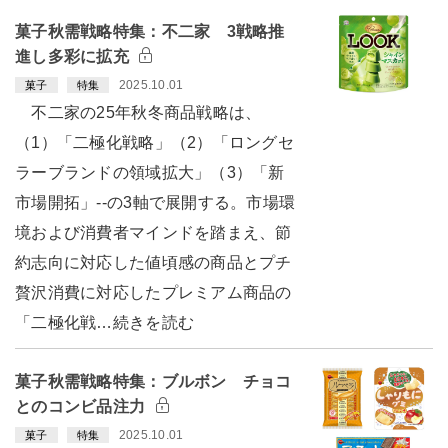
菓子秋需戦略特集：不二家 3戦略推
進し多彩に拡充
2025.10.01
菓子
特集
不二家の25年秋冬商品戦略は、
（1）「二極化戦略」（2）「ロングセ
ラーブランドの領域拡大」（3）「新
市場開拓」--の3軸で展開する。市場環
境および消費者マインドを踏まえ、節
約志向に対応した値頃感の商品とプチ
贅沢消費に対応したプレミアム商品の
「二極化戦…続きを読む
菓子秋需戦略特集：ブルボン チョコ
とのコンビ品注力
2025.10.01
菓子
特集