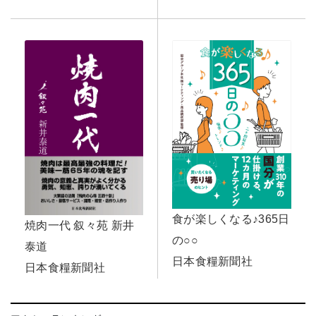
食が楽しくなる♪365日
焼肉一代 叙々苑 新井
の○○
泰道
日本食糧新聞社
日本食糧新聞社