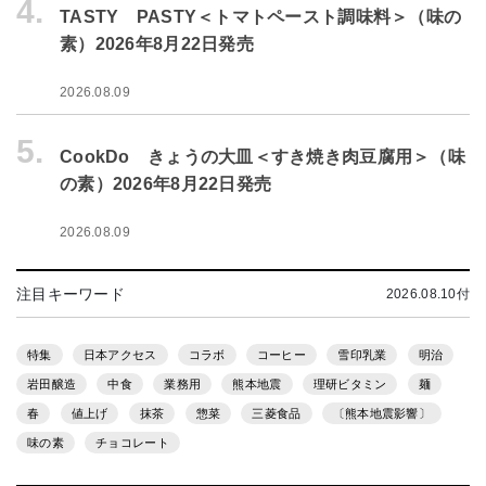
4.
TASTY PASTY＜トマトペースト調味料＞（味の
素）2026年8月22日発売
2026.08.09
5.
CookDo きょうの大皿＜すき焼き肉豆腐用＞（味
の素）2026年8月22日発売
2026.08.09
注目キーワード
2026.08.10付
特集
日本アクセス
コラボ
コーヒー
雪印乳業
明治
岩田醸造
中食
業務用
熊本地震
理研ビタミン
麺
春
値上げ
抹茶
惣菜
三菱食品
〔熊本地震影響〕
味の素
チョコレート