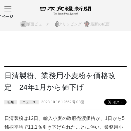
イページ
紙面ビューアー
クリッピング
最新の紙面
日清製粉、業務用小麦粉を価格改
定 24年1月から値下げ
2023.10.18 12662号 03面
粉類
ニュース
日清製粉は12日、輸入小麦の政府売渡価格が、1日から5
銘柄平均で11.1％引き下げられたことに伴い、業務用小