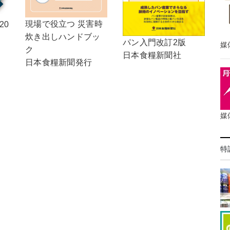
現場で役立つ 災害時
20
炊き出しハンドブッ
パン入門改訂2版
媒
ク
日本食糧新聞社
日本食糧新聞発行
媒
特