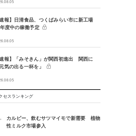
26.08.05
速報】日清食品、つくばみらい市に新工場
9年度中の稼働予定
26.08.05
速報】「みそきん」が関西初進出 関西に
元気の出る一杯を」
26.08.05
クセスランキング
.
カルビー、飲むサツマイモで新需要 植物
性ミルク市場参入