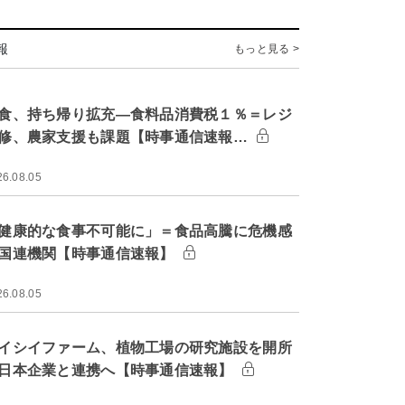
報
もっと見る >
食、持ち帰り拡充―食料品消費税１％＝レジ
修、農家支援も課題【時事通信速報…
26.08.05
健康的な食事不可能に」＝食品高騰に危機感
国連機関【時事通信速報】
26.08.05
イシイファーム、植物工場の研究施設を開所
日本企業と連携へ【時事通信速報】