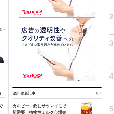
2
覧 >
3
4
健康 最新記事
一覧 >
で
カルビー、飲むサツマイモで
5
新需要 植物性ミルク市場参