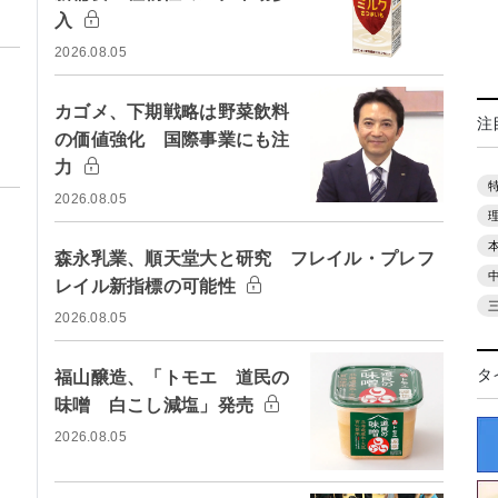
入
2026.08.05
カゴメ、下期戦略は野菜飲料
注
の価値強化 国際事業にも注
力
2026.08.05
森永乳業、順天堂大と研究 フレイル・プレフ
レイル新指標の可能性
2026.08.05
タ
福山醸造、「トモエ 道民の
味噌 白こし減塩」発売
2026.08.05