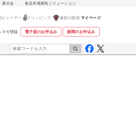
展示会
食品市場開拓ソリューション
面ビューアー
クリッピング
最新の紙面
マイページ
ルマガ登録
電子版のお申込み
新聞のお申込み
検索