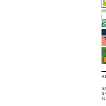
書
最
食
2