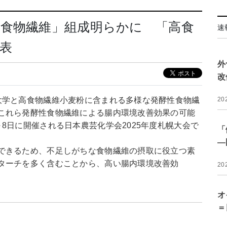
性食物繊維」組成明らかに 「高食
速
表
外
改
大学と高食物繊維小麦粉に含まれる多様な発酵性食物繊
20
これら発酵性食物繊維による腸内環境改善効果の可能
8日に開催される日本農芸化学会2025年度札幌大会で
「
―
できるため、不足しがちな食物繊維の摂取に役立つ素
ターチを多く含むことから、高い腸内環境改善効
20
オ
＝