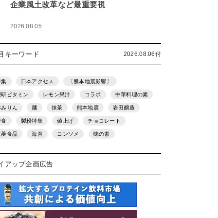
企業風土改革など最重要視
2026.08.05
目キーワード
2026.08.06付
特集
日本アクセス
〔熊本地震影響〕
理研ビタミン
レモン果汁
コラボ
中華料理の素
本みりん
麺
抹茶
熊本地震
岩田醸造
中食
製粉特集
値上げ
チョコレート
三菱食品
海苔
コンソメ
味の素
イアップ企画広告