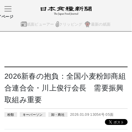
イページ
紙面ビューアー
クリッピング
最新の紙面
2026新春の抱負：全国小麦粉卸商組
合連合会・川上俊行会長 需要振興
取組み重要
2026.01.09 13054号 05面
粉類
キーパーソン
卸・商社