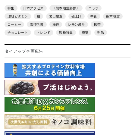
特集
日本アクセス
〔熊本地震影響〕
コラボ
理研ビタミン
麺
岩田醸造
値上げ
中食
熊本地震
コーヒー
雪印乳業
海苔
レモン果汁
抹茶
チョコレート
トレンド
製粉特集
惣菜
明治
タイアップ企画広告