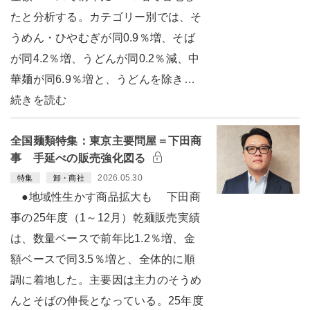
たと分析する。カテゴリー別では、そ
うめん・ひやむぎが同0.9％増、そば
が同4.2％増、うどんが同0.2％減、中
華麺が同6.9％増と、うどんを除き…
続きを読む
全国麺類特集：東京主要問屋＝下田商
事 手延べの販売強化図る
2026.05.30
特集
卸・商社
●地域性生かす商品拡大も 下田商
事の25年度（1～12月）乾麺販売実績
は、数量ベースで前年比1.2％増、金
額ベースで同3.5％増と、全体的に順
調に着地した。主要因は主力のそうめ
んとそばの伸長となっている。25年度