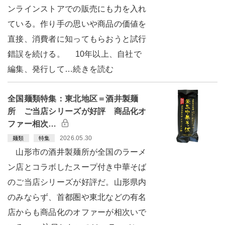
ンラインストアでの販売にも力を入れ
ている。作り手の思いや商品の価値を
直接、消費者に知ってもらおうと試行
錯誤を続ける。 10年以上、自社で
編集、発行して…続きを読む
全国麺類特集：東北地区＝酒井製麺
所 ご当店シリーズが好評 商品化オ
ファー相次…
2026.05.30
麺類
特集
山形市の酒井製麺所が全国のラーメ
ン店とコラボしたスープ付き中華そば
のご当店シリーズが好評だ。山形県内
のみならず、首都圏や東北などの有名
店からも商品化のオファーが相次いで