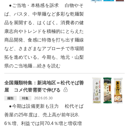
●ご当地・本格感を訴求 白物やそ
ば、パスタ、中華麺など多彩な乾麺製
品を展開する、はくばく。消費者の健
康志向やトレンドを積極的にとらえた
商品開発、食感に特徴を打ち出す麺線
など、さまざまなアプローチで市場開
拓を進めている。今期も、地元・山梨
県のご当地麺…続きを読む
全国麺類特集：新潟地区＝松代そば善
屋 コメ代替需要で伸びる
2026.05.30
麺類
特集
●今期は設備更新も注力 松代そば
善屋の25年度は、売上高が前年比8.
6％増、利益では同70.4％増と増収増