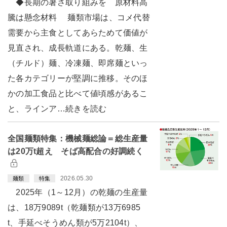
◆長期の暑さ取り組みを 原材料高
騰は懸念材料 麺類市場は、コメ代替
需要から主食としてあらためて価値が
見直され、成長軌道にある。乾麺、生
（チルド）麺、冷凍麺、即席麺といっ
た各カテゴリーが堅調に推移。そのほ
かの加工食品と比べて値頃感があるこ
と、ラインア…続きを読む
全国麺類特集：機械麺総論＝総生産量
は20万t超え そば高配合の好調続く
2026.05.30
麺類
特集
2025年（1～12月）の乾麺の生産量
は、18万9089t（乾麺類が13万6985
t、手延べそうめん類が5万2104t）、