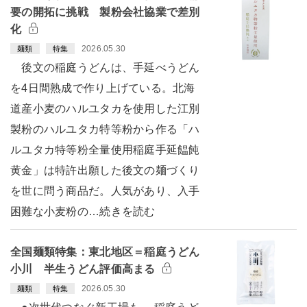
要の開拓に挑戦 製粉会社協業で差別
化
2026.05.30
麺類
特集
後文の稲庭うどんは、手延べうどん
を4日間熟成で作り上げている。北海
道産小麦のハルユタカを使用した江別
製粉のハルユタカ特等粉から作る「ハ
ルユタカ特等粉全量使用稲庭手延饂飩
黄金」は特許出願した後文の麺づくり
を世に問う商品だ。人気があり、入手
困難な小麦粉の…続きを読む
全国麺類特集：東北地区＝稲庭うどん
小川 半生うどん評価高まる
2026.05.30
麺類
特集