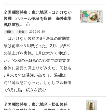
全国麺類特集：東北地区＝はたけなか
製麺 ハラール認証を取得 海外市場
戦略重視…
2026.05.30
麺類
特集
はたけなか製麺の8月決算の前期業
績は前年比5％増だった。2月に約5％
の値上げを実施、1月は大きく伸ばし
た。“令和の米騒動”の影響で乾麺業界
全体に需要の高まりがみえた。同社も
7月末までは受注が高まり、温麺は一
時品薄状態になった。しかしフル稼働
で8月に臨…続きを読む
全国麺類特集：東北地区＝松田製粉