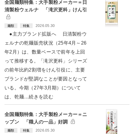
全国麺類特集：大手製粉メーカー＝日
清製粉ウェルナ 「滝沢更科」けん引
2026.05.30
麺類
特集
●主力ブランド拡販へ 日清製粉ウ
ェルナの乾麺販売状況（25年4月～26
年2月）は、数量ベースで前年を上回
って推移する。「滝沢更科」シリーズ
の前年比約2割増をけん引役に、主要
ブランドが堅調なことが要因となって
いる。今期（27年3月期）について
は、乾麺…続きを読む
全国麺類特集：大手製粉メーカー＝ニ
ップン 「職人の一品」好調
2026.05.30
麺類
特集