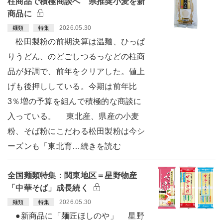
柱商品で積極商談へ 県推奨小麦を新
商品に
2026.05.30
麺類
特集
松田製粉の前期決算は温麺、ひっぱ
りうどん、のどごしつるっなどの柱商
品が好調で、前年をクリアした。値上
げも後押ししている。今期は前年比
3％増の予算を組んで積極的な商談に
入っている。 東北産、県産の小麦
粉、そば粉にこだわる松田製粉は今シ
ーズンも「東北育…続きを読む
全国麺類特集：関東地区＝星野物産
「中華そば」成長続く
2026.05.30
麺類
特集
●新商品に「麺匠ほしのや」 星野