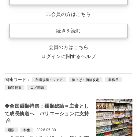
非会員の方はこちら
続きを読む
会員の方はこちら
ログインに関するヘルプ
関連ワード：
市場規模・シェア
値上げ・価格改定
業務用
麺類特集
コメ問題
◆全国麺類特集：麺類総論＝主食とし
て成長軌道へ バリエーションに支持
2026.05.30
麺類
特集