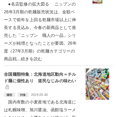
●名店監修の拡大図る ニップンの
26年3月期の乾麺販売状況は、金額ベ
ースで前年を上回る乾麺市場以上に伸
長する見込み。今春の新商品として発
売した「ニップン 職人の一品」シリ
ーズが純増となったことが要因。26年
度（27年3月期）の乾麺カテゴリーの
商品戦…続きを読む
全国麺類特集：北海道地区動向＝チル
ド麺に個性あり 道民なじみの味わい
2026.05.30
麺類
特集
国内有数の小麦産地である北海道に
は札幌味噌、旭川醤油、函館塩ラーメ