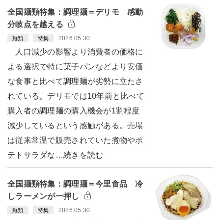
全国麺類特集：調理麺＝デリモ 感動
分岐点を越える
2026.05.30
麺類
特集
人口減少の影響より消費者の価格に
よる選択で特に菓子パンなどより安価
な食事と比べて調理麺が劣勢に立たさ
れている。デリモでは10年前と比べて
購入者の調理麺の購入機会が1割程度
減少しているという感触がある。売場
は従来常温で販売されていた煮物やポ
テトサラダな…続きを読む
全国麺類特集：調理麺＝今里食品 冷
しラーメンが一押し
2026.05.30
麺類
特集