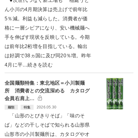
●次世代つなぐ新工場も 稲庭うど
ん小川の4月期決算は売上げで前年比
5％減。利益も減らした。消費者が価
格に一層シビアになり、安い機械麺へ
手を伸ばす現状を反映している。今期
は前年比2桁増を目指している。輸出
は好調で38ヵ国に及び同20％増。昨年
4月に平…続きを読む
全国麺類特集：東北地区＝小川製麺
所 消費者との交流深める カタログ
会員右肩上…
2026.05.30
麺類
特集
「山形のとびきりそば」「味のそ
ば」などの干しそばで知られる山形県
山形市の小川製麺所は、カタログやオ