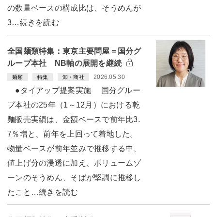
の数量ベースの構成比は、そうめんが
3…続きを読む
全国麺類特集：東京主要問屋＝国分グ
ループ本社 NB軸の展開を継続
2026.05.30
麺類
特集
卸・商社
●タイアップ提案実施 国分グルー
プ本社の25年（1～12月）における乾
麺販売実績は、金額ベースで前年比3.
7％増と、前年を上回って着地した。
物量ベースが前年並みで推移する中、
値上げ分の浸透に加え、ボリュームゾ
ーンのそうめん、そばが堅調に推移し
たこと…続きを読む