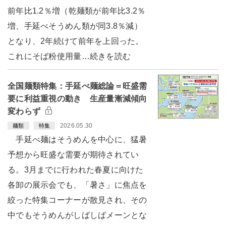
前年比1.2％増（乾麺類が前年比3.2％
増、手延べそうめん類が同3.8％減）
となり、2年続けて前年を上回った。
これにそば粉使用量…続きを読む
全国麺類特集：手延べ麺総論＝旺盛需
要に利益重視の動き 生産量漸減傾向
変わらず
2026.05.30
麺類
特集
手延べ麺はそうめんを中心に、猛暑
予想から旺盛な需要が期待されてい
る。3月までに行われた春夏に向けた
各卸の展示会でも、「暑さ」に焦点を
絞った特集コーナーが散見され、その
中でもそうめんがしばしばメーンとな