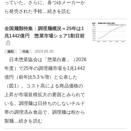
っていた。さらに、各つゆメーカーか
ら発売された手軽…続きを読む
全国麺類特集：調理麺概況＝25年は1
兆1442億円 惣菜市場シェア1割目前
2026.05.30
麺類
特集
日本惣菜協会は「惣菜白書」（2026
年度）で25年の調理麺市場を1兆1442
億円（前年比5.3％増）と公表した
（図1）。コスト高による商品価格の
上昇が市場規模拡大の要因とみられて
いる。調理麺は日持ちのしないチルド
帯の調理済み食品で、調理麺は粉から
製麺…続きを読む