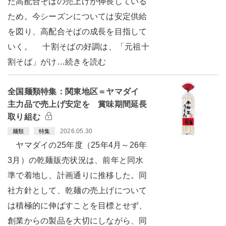
た高配合そばの売上げが伸長している
ため。今シーズンについては安定供給
を図り、高配合そばの成長を目指して
いく。 十割そばの好調は、「元祖十
割そば」がけ…続きを読む
全国麺類特集：関東地区＝ヤマダイ
主力品で売上げ安定を 賞味期間延長
取り組む
2026.05.30
麺類
特集
ヤマダイの25年度（25年4月～26年
3月）の乾麺販売状況は、前年と同水
準で着地し、計画通りに推移した。同
社方針として、乾麺の売上げについて
は積極的に伸ばすことを目標とせず、
創業からの製品を大切にしながら、同