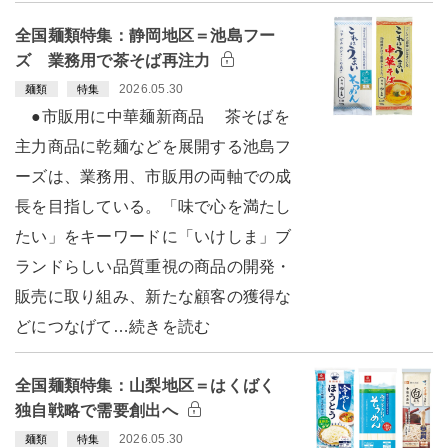
全国麺類特集：静岡地区＝池島フー
ズ 業務用で茶そば再注力
2026.05.30
麺類
特集
●市販用に中華麺新商品 茶そばを
主力商品に乾麺などを展開する池島フ
ーズは、業務用、市販用の両軸での成
長を目指している。「味で心を満たし
たい」をキーワードに「いけしま」ブ
ランドらしい品質重視の商品の開発・
販売に取り組み、新たな顧客の獲得な
どにつなげて…続きを読む
全国麺類特集：山梨地区＝はくばく
独自戦略で需要創出へ
2026.05.30
麺類
特集