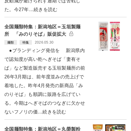
反動減が避けられず通期では苦戦し
た。今27年…続きを読む
全国麺類特集：新潟地区＝玉垣製麺
所 「みのりそば」販促拡大
2026.05.30
麺類
特集
●ブランディング発信を 新潟県内
で認知度が高い乾へぎそば「妻有そ
ば」など製造販売する玉垣製麺所の前
26年3月期は、前年度並みの売上げで
着地した。昨年4月発売の新商品「み
のりそば」も順調に販路を広げてい
る。今期はへぎそばのつなぎに欠かせ
ないフノリの価…続きを読む
全国麺類特集：新潟地区＝丸榮製粉