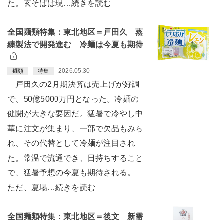
た。玄そばは現…続きを読む
全国麺類特集：東北地区＝戸田久 蒸
練製法で開発進む 冷麺は今夏も期待
2026.05.30
麺類
特集
戸田久の2月期決算は売上げが好調
で、50億5000万円となった。冷麺の
健闘が大きな要因だ。猛暑で冷やし中
華に注文が集まり、一部で欠品もみら
れ、その代替として冷麺が注目され
た。常温で流通でき、日持ちすること
で、猛暑予想の今夏も期待される。
ただ、夏場…続きを読む
全国麺類特集：東北地区＝後文 新需