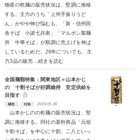
物産の乾麺の販売状況は、堅調に推移
する。主力のうち「上州手振りうど
ん」がやや伸び悩むも、「新・信州田
舎そば 小諸七兵衛」「マルボシ製麺
所 中華そば」が順調に売上げを伸ば
しているためだ。26年についても、主
力3品の販売…続きを読む
全国麺類特集：関東地区＝山本かじ
の 十割そばが好調維持 安定供給を
目指す
2026.05.30
麺類
特集
山本かじのの乾麺の販売状況は、堅
調に推移する。同社の基幹商品「元祖
十割そば」を中心に十割、二八といっ