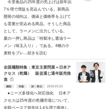
今里食品の25年度の売上げは前年比
7％増で増益を見込んでいる。新商品
開発の傾向は、価値と価格帯を上げて
も需要が見込める商品。そうした商品
として、ラーメンに注力している。
夏の一押し商品は「特製冷し醤油ラー
メン（味玉入り）」である。4種の小
麦粉をブレ…続きを読む
全国麺類特集：東京主要問屋＝日本ア
クセス（乾麺） 販促通じ通年販売推
進
2026.05.30
麺類
特集
卸・商社
●ニーズ多様化へ対応強化 日本ア
クセスは25年度の乾麺市場について、
金額ベースで前年比1.4％増で着地し