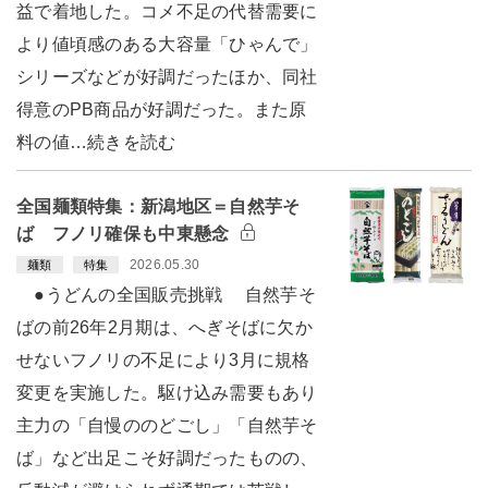
益で着地した。コメ不足の代替需要に
より値頃感のある大容量「ひゃんで」
シリーズなどが好調だったほか、同社
得意のPB商品が好調だった。また原
料の値…続きを読む
全国麺類特集：新潟地区＝自然芋そ
ば フノリ確保も中東懸念
2026.05.30
麺類
特集
●うどんの全国販売挑戦 自然芋そ
ばの前26年2月期は、へぎそばに欠か
せないフノリの不足により3月に規格
変更を実施した。駆け込み需要もあり
主力の「自慢ののどごし」「自然芋そ
ば」など出足こそ好調だったものの、