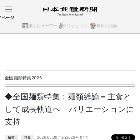
イページ
紙面ビューアー
クリッピング
最新の紙面
全国麺類特集2026
◆全国麺類特集：麺類総論＝主食と
して成長軌道へ バリエーションに
支持
2026.05.30 men2026号 04面
麺類
特集