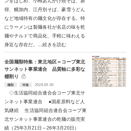
ンをはじめ、小樽あんかけ焼そば、新
得、幌加内、江丹別そば、豪雪うどん
など地域特有の麺文化が存在する。特
にラーメンは製麺各社が名店の味を乾
麺やチルドで商品化、手軽に味わえる
身近な存在だ。…続きを読む
全国麺類特集：東北地区＝コープ東北
サンネット事業連合 品質軸に多彩な
棚割り
2026.05.30
麺類
特集
◇生活協同組合連合会コープ東北サ
ンネット事業連合 ●国産原料など人
気継続 生活協同組合連合会コープ東
北サンネット事業連合の乾麺の販売実
績（25年3月21日～26年3月20日）