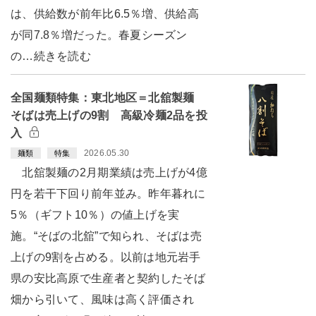
は、供給数が前年比6.5％増、供給高
が同7.8％増だった。春夏シーズン
の…続きを読む
全国麺類特集：東北地区＝北舘製麺
そばは売上げの9割 高級冷麺2品を投
入
2026.05.30
麺類
特集
北舘製麺の2月期業績は売上げが4億
円を若干下回り前年並み。昨年暮れに
5％（ギフト10％）の値上げを実
施。“そばの北舘”で知られ、そばは売
上げの9割を占める。以前は地元岩手
県の安比高原で生産者と契約したそば
畑から引いて、風味は高く評価され