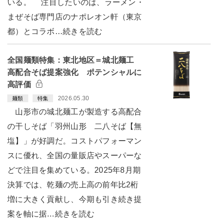
いる。 注目したいのは、ラーメン・
まぜそば専門店のナポレオン軒（東京
都）とコラボ…続きを読む
全国麺類特集：東北地区＝城北麺工
高配合そば提案強化 ポテンシャルに
高評価
2026.05.30
麺類
特集
山形市の城北麺工が製造する高配合
の干しそば「羽州山形 二八そば【無
塩】」が好調だ。コストパフォーマン
スに優れ、全国の量販店やスーパーな
どで注目を集めている。2025年8月期
決算では、乾麺の売上高の前年比2桁
増に大きく貢献し、今期も引き続き提
案を軸に据…続きを読む