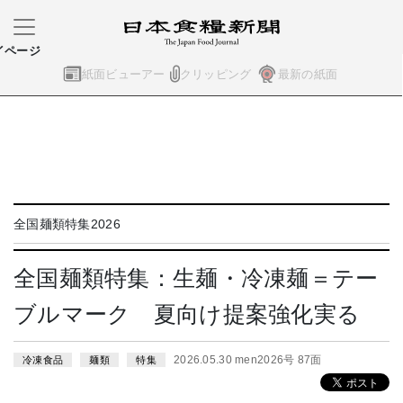
イページ
紙面ビューアー
クリッピング
最新の紙面
全国麺類特集2026
全国麺類特集：生麺・冷凍麺＝テー
ブルマーク 夏向け提案強化実る
2026.05.30 men2026号 87面
冷凍食品
麺類
特集