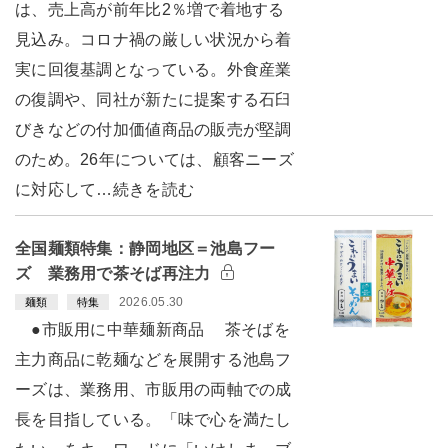
は、売上高が前年比2％増で着地する
見込み。コロナ禍の厳しい状況から着
実に回復基調となっている。外食産業
の復調や、同社が新たに提案する石臼
びきなどの付加価値商品の販売が堅調
のため。26年については、顧客ニーズ
に対応して…続きを読む
全国麺類特集：静岡地区＝池島フー
ズ 業務用で茶そば再注力
2026.05.30
麺類
特集
●市販用に中華麺新商品 茶そばを
主力商品に乾麺などを展開する池島フ
ーズは、業務用、市販用の両軸での成
長を目指している。「味で心を満たし