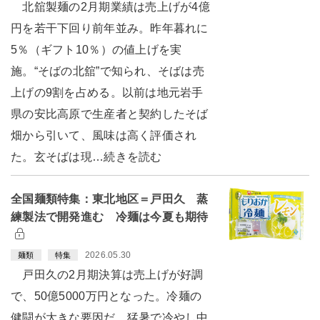
北舘製麺の2月期業績は売上げが4億
円を若干下回り前年並み。昨年暮れに
5％（ギフト10％）の値上げを実
施。“そばの北舘”で知られ、そばは売
上げの9割を占める。以前は地元岩手
県の安比高原で生産者と契約したそば
畑から引いて、風味は高く評価され
た。玄そばは現…続きを読む
全国麺類特集：東北地区＝戸田久 蒸
練製法で開発進む 冷麺は今夏も期待
2026.05.30
麺類
特集
戸田久の2月期決算は売上げが好調
で、50億5000万円となった。冷麺の
健闘が大きな要因だ。猛暑で冷やし中