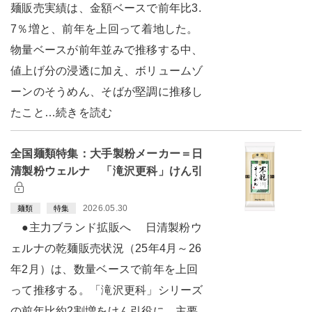
麺販売実績は、金額ベースで前年比3.
7％増と、前年を上回って着地した。
物量ベースが前年並みで推移する中、
値上げ分の浸透に加え、ボリュームゾ
ーンのそうめん、そばが堅調に推移し
たこと…続きを読む
全国麺類特集：大手製粉メーカー＝日
清製粉ウェルナ 「滝沢更科」けん引
2026.05.30
麺類
特集
●主力ブランド拡販へ 日清製粉ウ
ェルナの乾麺販売状況（25年4月～26
年2月）は、数量ベースで前年を上回
って推移する。「滝沢更科」シリーズ
の前年比約2割増をけん引役に、主要