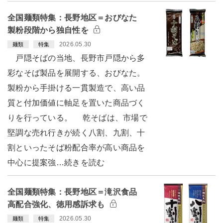
全国麺類特集：長野地区＝おびなた
製粉段階から独自性を
2026.05.30
麺類
特集
戸隠そばの当地、長野市戸隠から多
彩なそば製品を展開する、おびなた。
製粉から手掛ける一貫製造で、高い品
質と付加価値に軸足を置いた商品づく
りを行っている。 乾そばは、市場で
堅調な売れ行きが続く八割、九割、十
割といったそば粉配合率が高い商品を
中心に提案強…続きを読む
全国麺類特集：長野地区＝滝沢食品
高配合強化、徳用感訴求も
2026.05.30
麺類
特集