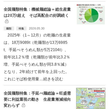
全国麺類特集：機械麺総論＝総生産量
は20万t超え そば高配合の好調続く
2026.05.30
麺類
特集
2025年（1～12月）の乾麺の生産量
は、18万9089t（乾麺類が13万6985
t、手延べそうめん類が5万2104t）、
前年比1.2％増（乾麺類が前年比3.2％
増、手延べそうめん類が同3.8％減）
となり、2年続けて前年を上回った。
これにそば粉使用量…続きを読む
全国麺類特集：手延べ麺総論＝旺盛需
要に利益重視の動き 生産量漸減傾向
変わらず