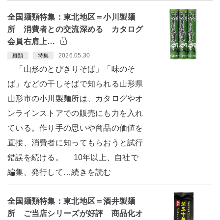
全国麺類特集：東北地区＝小川製麺
所 消費者との交流深める カタログ
会員右肩上…
2026.05.30
麺類
特集
「山形のとびきりそば」「味のそ
ば」などの干しそばで知られる山形県
山形市の小川製麺所は、カタログやオ
ンラインストアでの販売にも力を入れ
ている。作り手の思いや商品の価値を
直接、消費者に知ってもらおうと試行
錯誤を続ける。 10年以上、自社で
編集、発行して…続きを読む
全国麺類特集：東北地区＝酒井製麺
所 ご当店シリーズが好評 商品化オ