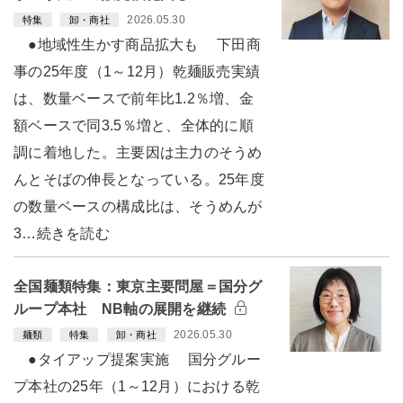
2026.05.30
特集
卸・商社
●地域性生かす商品拡大も 下田商
事の25年度（1～12月）乾麺販売実績
は、数量ベースで前年比1.2％増、金
額ベースで同3.5％増と、全体的に順
調に着地した。主要因は主力のそうめ
んとそばの伸長となっている。25年度
の数量ベースの構成比は、そうめんが
3…続きを読む
全国麺類特集：東京主要問屋＝国分グ
ループ本社 NB軸の展開を継続
2026.05.30
麺類
特集
卸・商社
●タイアップ提案実施 国分グルー
プ本社の25年（1～12月）における乾