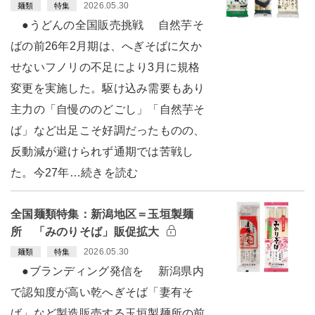
2026.05.30
麺類
特集
●うどんの全国販売挑戦 自然芋そ
ばの前26年2月期は、へぎそばに欠か
せないフノリの不足により3月に規格
変更を実施した。駆け込み需要もあり
主力の「自慢ののどごし」「自然芋そ
ば」など出足こそ好調だったものの、
反動減が避けられず通期では苦戦し
た。今27年…続きを読む
全国麺類特集：新潟地区＝玉垣製麺
所 「みのりそば」販促拡大
2026.05.30
麺類
特集
●ブランディング発信を 新潟県内
で認知度が高い乾へぎそば「妻有そ
ば」など製造販売する玉垣製麺所の前