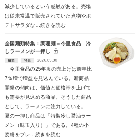
減少しているという感触がある。売場
は従来常温で販売されていた煮物やポ
テトサラダな…続きを読む
全国麺類特集：調理麺＝今里食品 冷
しラーメンが一押し
2026.05.30
麺類
特集
今里食品の25年度の売上げは前年比
7％増で増益を見込んでいる。新商品
開発の傾向は、価値と価格帯を上げて
も需要が見込める商品。そうした商品
として、ラーメンに注力している。
夏の一押し商品は「特製冷し醤油ラー
メン（味玉入り）」である。4種の小
麦粉をブレ…続きを読む