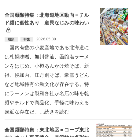
全国麺類特集：北海道地区動向＝チル
ド麺に個性あり 道民なじみの味わい
2026.05.30
麺類
特集
国内有数の小麦産地である北海道に
は札幌味噌、旭川醤油、函館塩ラーメ
ンをはじめ、小樽あんかけ焼そば、新
得、幌加内、江丹別そば、豪雪うどん
など地域特有の麺文化が存在する。特
にラーメンは製麺各社が名店の味を乾
麺やチルドで商品化、手軽に味わえる
身近な存在だ。…続きを読む
全国麺類特集：東北地区＝コープ東北