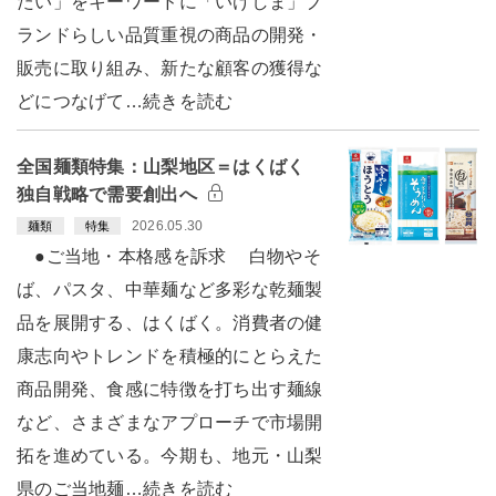
たい」をキーワードに「いけしま」ブ
ランドらしい品質重視の商品の開発・
販売に取り組み、新たな顧客の獲得な
どにつなげて…続きを読む
全国麺類特集：山梨地区＝はくばく
独自戦略で需要創出へ
2026.05.30
麺類
特集
●ご当地・本格感を訴求 白物やそ
ば、パスタ、中華麺など多彩な乾麺製
品を展開する、はくばく。消費者の健
康志向やトレンドを積極的にとらえた
商品開発、食感に特徴を打ち出す麺線
など、さまざまなアプローチで市場開
拓を進めている。今期も、地元・山梨
県のご当地麺…続きを読む