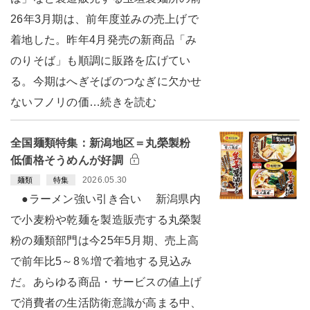
26年3月期は、前年度並みの売上げで
着地した。昨年4月発売の新商品「み
のりそば」も順調に販路を広げてい
る。今期はへぎそばのつなぎに欠かせ
ないフノリの価…続きを読む
全国麺類特集：新潟地区＝丸榮製粉
低価格そうめんが好調
2026.05.30
麺類
特集
●ラーメン強い引き合い 新潟県内
で小麦粉や乾麺を製造販売する丸榮製
粉の麺類部門は今25年5月期、売上高
で前年比5～8％増で着地する見込み
だ。あらゆる商品・サービスの値上げ
で消費者の生活防衛意識が高まる中、