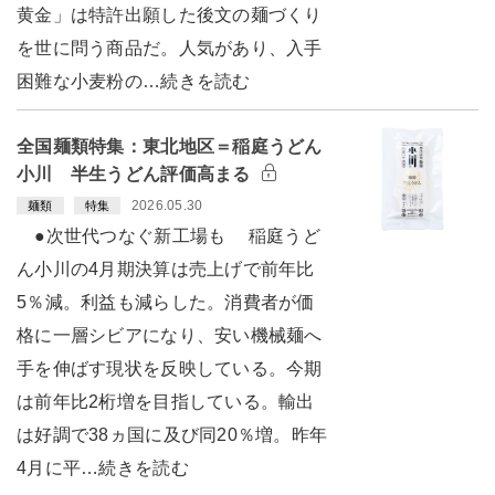
黄金」は特許出願した後文の麺づくり
を世に問う商品だ。人気があり、入手
困難な小麦粉の…続きを読む
全国麺類特集：東北地区＝稲庭うどん
小川 半生うどん評価高まる
2026.05.30
麺類
特集
●次世代つなぐ新工場も 稲庭うど
ん小川の4月期決算は売上げで前年比
5％減。利益も減らした。消費者が価
格に一層シビアになり、安い機械麺へ
手を伸ばす現状を反映している。今期
は前年比2桁増を目指している。輸出
は好調で38ヵ国に及び同20％増。昨年
4月に平…続きを読む