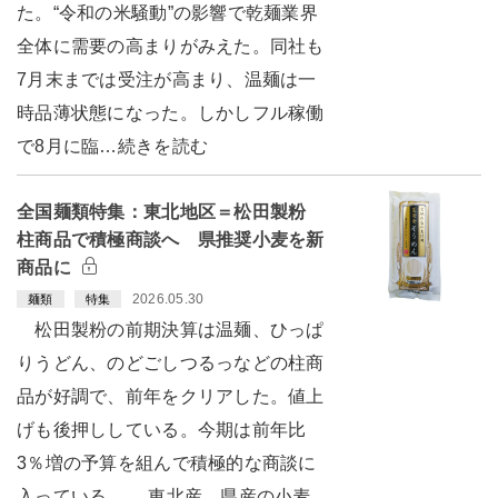
た。“令和の米騒動”の影響で乾麺業界
全体に需要の高まりがみえた。同社も
7月末までは受注が高まり、温麺は一
時品薄状態になった。しかしフル稼働
で8月に臨…続きを読む
全国麺類特集：東北地区＝松田製粉
柱商品で積極商談へ 県推奨小麦を新
商品に
2026.05.30
麺類
特集
松田製粉の前期決算は温麺、ひっぱ
りうどん、のどごしつるっなどの柱商
品が好調で、前年をクリアした。値上
げも後押ししている。今期は前年比
3％増の予算を組んで積極的な商談に
入っている。 東北産、県産の小麦