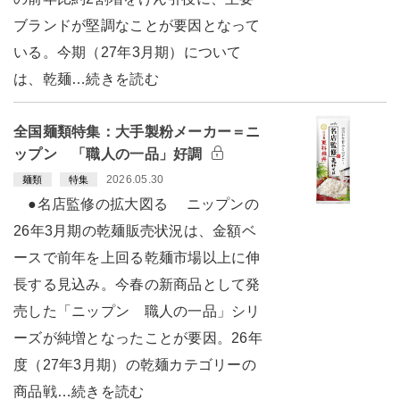
ブランドが堅調なことが要因となって
いる。今期（27年3月期）について
は、乾麺…続きを読む
全国麺類特集：大手製粉メーカー＝ニ
ップン 「職人の一品」好調
2026.05.30
麺類
特集
●名店監修の拡大図る ニップンの
26年3月期の乾麺販売状況は、金額ベ
ースで前年を上回る乾麺市場以上に伸
長する見込み。今春の新商品として発
売した「ニップン 職人の一品」シリ
ーズが純増となったことが要因。26年
度（27年3月期）の乾麺カテゴリーの
商品戦…続きを読む