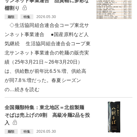
サンネット事業連合 品質軸に多彩な
棚割り
2026.05.30
麺類
特集
◇生活協同組合連合会コープ東北サ
ンネット事業連合 ●国産原料など人
気継続 生活協同組合連合会コープ東
北サンネット事業連合の乾麺の販売実
績（25年3月21日～26年3月20日）
は、供給数が前年比6.5％増、供給高
が同7.8％増だった。春夏シーズン
の…続きを読む
全国麺類特集：東北地区＝北舘製麺
そばは売上げの9割 高級冷麺2品を投
入
2026.05.30
麺類
特集