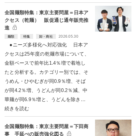
全国麺類特集：東京主要問屋＝日本ア
クセス（乾麺） 販促通じ通年販売推
進
2026.05.30
麺類
特集
卸・商社
●ニーズ多様化へ対応強化 日本ア
クセスは25年度の乾麺市場について、
金額ベースで前年比1.4％増で着地し
たと分析する。カテゴリー別では、そ
うめん・ひやむぎが同0.9％増、そば
が同4.2％増、うどんが同0.2％減、中
華麺が同6.9％増と、うどんを除き…
続きを読む
全国麺類特集：東京主要問屋＝下田商
事 手延べの販売強化図る