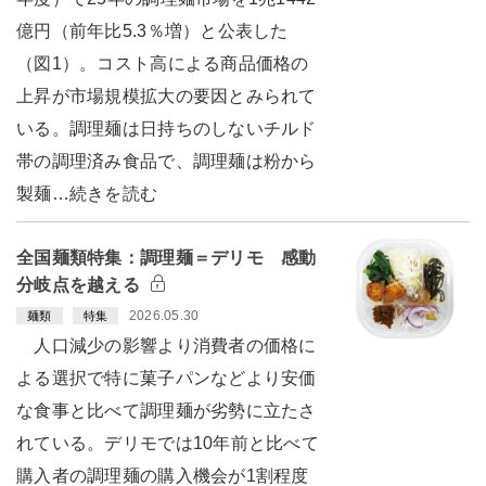
億円（前年比5.3％増）と公表した
（図1）。コスト高による商品価格の
上昇が市場規模拡大の要因とみられて
いる。調理麺は日持ちのしないチルド
帯の調理済み食品で、調理麺は粉から
製麺…続きを読む
全国麺類特集：調理麺＝デリモ 感動
分岐点を越える
2026.05.30
麺類
特集
人口減少の影響より消費者の価格に
よる選択で特に菓子パンなどより安価
な食事と比べて調理麺が劣勢に立たさ
れている。デリモでは10年前と比べて
購入者の調理麺の購入機会が1割程度