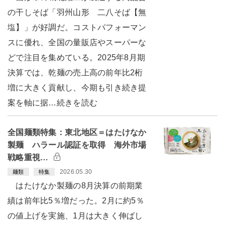
の干しそば「羽州山形 二八そば【無
塩】」が好調だ。コストパフォーマン
スに優れ、全国の量販店やスーパーな
どで注目を集めている。2025年8月期
決算では、乾麺の売上高の前年比2桁
増に大きく貢献し、今期も引き続き提
案を軸に据…続きを読む
全国麺類特集：東北地区＝はたけなか
製麺 ハラール認証を取得 海外市場
戦略重視…
2026.05.30
麺類
特集
はたけなか製麺の8月決算の前期業
績は前年比5％増だった。2月に約5％
の値上げを実施、1月は大きく伸ばし