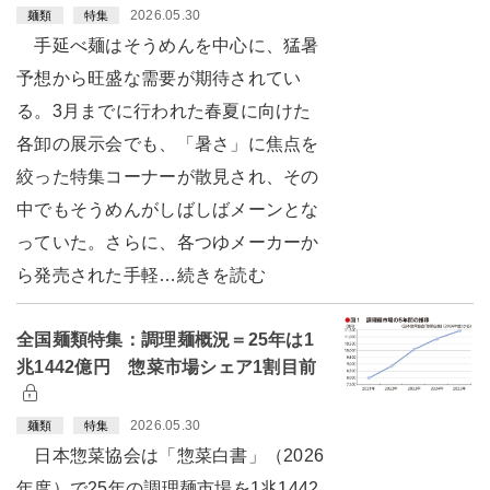
2026.05.30
麺類
特集
手延べ麺はそうめんを中心に、猛暑
予想から旺盛な需要が期待されてい
る。3月までに行われた春夏に向けた
各卸の展示会でも、「暑さ」に焦点を
絞った特集コーナーが散見され、その
中でもそうめんがしばしばメーンとな
っていた。さらに、各つゆメーカーか
ら発売された手軽…続きを読む
全国麺類特集：調理麺概況＝25年は1
兆1442億円 惣菜市場シェア1割目前
2026.05.30
麺類
特集
日本惣菜協会は「惣菜白書」（2026
年度）で25年の調理麺市場を1兆1442