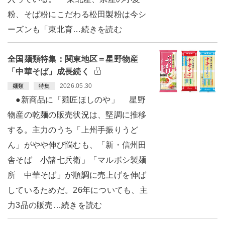
粉、そば粉にこだわる松田製粉は今シ
ーズンも「東北育…続きを読む
全国麺類特集：関東地区＝星野物産
「中華そば」成長続く
2026.05.30
麺類
特集
●新商品に「麺匠ほしのや」 星野
物産の乾麺の販売状況は、堅調に推移
する。主力のうち「上州手振りうど
ん」がやや伸び悩むも、「新・信州田
舎そば 小諸七兵衛」「マルボシ製麺
所 中華そば」が順調に売上げを伸ば
しているためだ。26年についても、主
力3品の販売…続きを読む