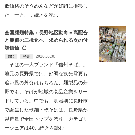
低価格のそうめんなどが好調に推移し
た。一方、…続きを読む
全国麺類特集：長野地区動向＝高配合
と廉価の二極化へ 求められる次の付
加価値
2026.05.30
麺類
特集
そばの一大ブランド「信州そば」。
地元の長野県では、好調な観光需要も
追い風の外食はもちろん、麺製品の分
野でも、そばが地域の食品産業をリー
ドしている。中でも、明治期に長野市
で誕生した乾麺・乾そばは、長野県が
製造量で全国トップを誇り、カテゴリ
ーシェアは40…続きを読む