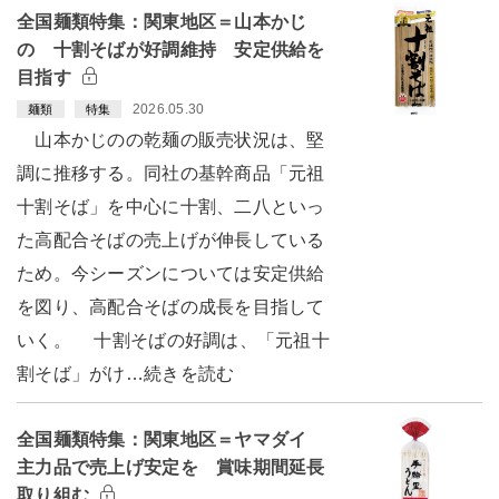
全国麺類特集：関東地区＝山本かじ
の 十割そばが好調維持 安定供給を
目指す
2026.05.30
麺類
特集
山本かじのの乾麺の販売状況は、堅
調に推移する。同社の基幹商品「元祖
十割そば」を中心に十割、二八といっ
た高配合そばの売上げが伸長している
ため。今シーズンについては安定供給
を図り、高配合そばの成長を目指して
いく。 十割そばの好調は、「元祖十
割そば」がけ…続きを読む
全国麺類特集：関東地区＝ヤマダイ
主力品で売上げ安定を 賞味期間延長
取り組む