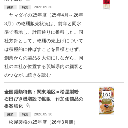
2026.05.30
麺類
特集
ヤマダイの25年度（25年4月～26年
3月）の乾麺販売状況は、前年と同水
準で着地し、計画通りに推移した。同
社方針として、乾麺の売上げについて
は積極的に伸ばすことを目標とせず、
創業からの製品を大切にしながら、同
社の本社が位置する茨城県内の顧客と
のつなが…続きを読む
全国麺類特集：関東地区＝松屋製粉
石臼びき機増設で拡販 付加価値品の
提案強化
2026.05.30
麺類
特集
松屋製粉の25年度（26年3月期）