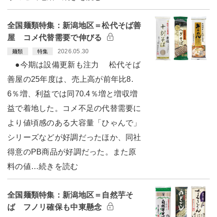
全国麺類特集：新潟地区＝松代そば善
屋 コメ代替需要で伸びる
2026.05.30
麺類
特集
●今期は設備更新も注力 松代そば
善屋の25年度は、売上高が前年比8.
6％増、利益では同70.4％増と増収増
益で着地した。コメ不足の代替需要に
より値頃感のある大容量「ひゃんで」
シリーズなどが好調だったほか、同社
得意のPB商品が好調だった。また原
料の値…続きを読む
全国麺類特集：新潟地区＝自然芋そ
ば フノリ確保も中東懸念