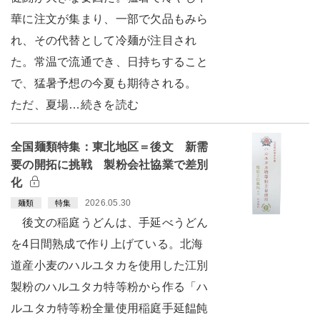
華に注文が集まり、一部で欠品もみら
れ、その代替として冷麺が注目され
た。常温で流通でき、日持ちすること
で、猛暑予想の今夏も期待される。
ただ、夏場…続きを読む
全国麺類特集：東北地区＝後文 新需
要の開拓に挑戦 製粉会社協業で差別
化
2026.05.30
麺類
特集
後文の稲庭うどんは、手延べうどん
を4日間熟成で作り上げている。北海
道産小麦のハルユタカを使用した江別
製粉のハルユタカ特等粉から作る「ハ
ルユタカ特等粉全量使用稲庭手延饂飩