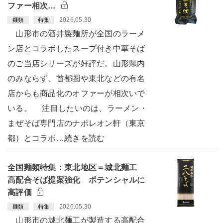
ファー相次…
2026.05.30
麺類
特集
山形市の酒井製麺所が全国のラーメ
ン店とコラボしたスープ付き中華そば
のご当店シリーズが好評だ。山形県内
のみならず、首都圏や東北などの有名
店からも商品化のオファーが相次いで
いる。 注目したいのは、ラーメン・
まぜそば専門店のナポレオン軒（東京
都）とコラボ…続きを読む
全国麺類特集：東北地区＝城北麺工
高配合そば提案強化 ポテンシャルに
高評価
2026.05.30
麺類
特集
山形市の城北麺工が製造する高配合