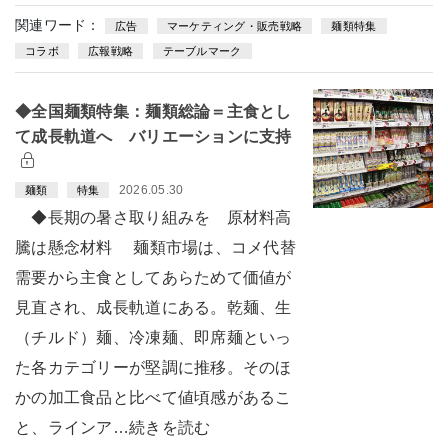
関連ワード：
広告
マーケティング・販売戦略
麺類特集
コラボ
広報戦略
テーブルマーク
◆全国麺類特集：麺類総論＝主食とし
て成長軌道へ バリエーションに支持
2026.05.30
麺類
特集
◆長期の暑さ取り組みを 原材料高
騰は懸念材料 麺類市場は、コメ代替
需要から主食としてあらためて価値が
見直され、成長軌道にある。乾麺、生
（チルド）麺、冷凍麺、即席麺といっ
た各カテゴリーが堅調に推移。そのほ
かの加工食品と比べて値頃感があるこ
と、ラインア…続きを読む