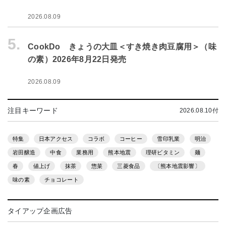
2026.08.09
5.
CookDo きょうの大皿＜すき焼き肉豆腐用＞（味
の素）2026年8月22日発売
2026.08.09
注目キーワード
2026.08.10付
特集
日本アクセス
コラボ
コーヒー
雪印乳業
明治
岩田醸造
中食
業務用
熊本地震
理研ビタミン
麺
春
値上げ
抹茶
惣菜
三菱食品
〔熊本地震影響〕
味の素
チョコレート
タイアップ企画広告