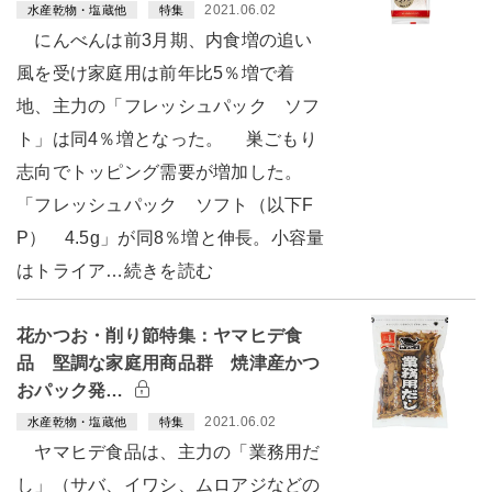
2021.06.02
水産乾物・塩蔵他
特集
にんべんは前3月期、内食増の追い
風を受け家庭用は前年比5％増で着
地、主力の「フレッシュパック ソフ
ト」は同4％増となった。 巣ごもり
志向でトッピング需要が増加した。
「フレッシュパック ソフト（以下F
P） 4.5g」が同8％増と伸長。小容量
はトライア…続きを読む
花かつお・削り節特集：ヤマヒデ食
品 堅調な家庭用商品群 焼津産かつ
おパック発…
2021.06.02
水産乾物・塩蔵他
特集
ヤマヒデ食品は、主力の「業務用だ
し」（サバ、イワシ、ムロアジなどの