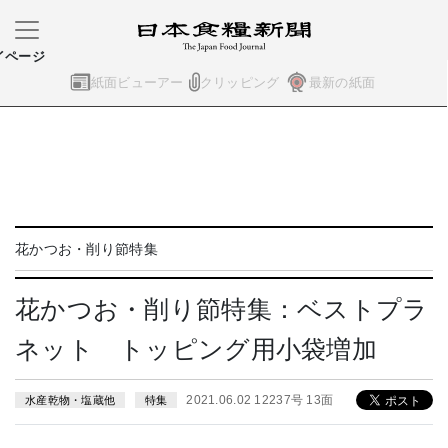
イページ
紙面ビューアー
クリッピング
最新の紙面
花かつお・削り節特集
花かつお・削り節特集：ベストプラ
ネット トッピング用小袋増加
2021.06.02 12237号 13面
水産乾物・塩蔵他
特集