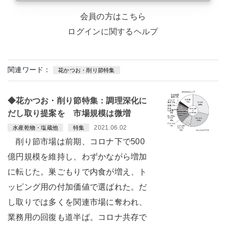
会員の方はこちら
ログインに関するヘルプ
関連ワード：
花かつお・削り節特集
◆花かつお・削り節特集：調理深化に
だし取り提案を 市場規模は微増
2021.06.02
水産乾物・塩蔵他
特集
削り節市場は前期、コロナ下で500
億円規模を維持し、わずかながら増加
に転じた。巣ごもりで内食が増え、ト
ッピング用の付加価値で選ばれた。だ
し取りでは多くを関連市場に奪われ、
業務用の回復も道半ば。コロナ共存で