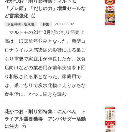
花かつお・削り節特集：マルトモ
「プレ節」「だしの力」増量セールな
ど営業強化
2021.06.02
水産乾物・塩蔵他
特集
マルトモの21年3月期の削り節売上
高は、ほぼ前年並みとなった。新型コ
ロナウイルス感染症の影響による巣ご
もり需要で家庭用が伸長したが、飲食
店向けなどの業務用が前年実績を下回
り相殺される形となった。家庭用で
は、巣ごもりで炭水化物に走りがちな
食生活に、かつ…続きを読む
花かつお・削り節特集：にんべん ト
ライアル需要獲得 アンバサダー活動
に注力