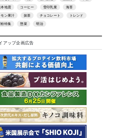
熊本地震
コーヒー
雪印乳業
海苔
レモン果汁
抹茶
チョコレート
トレンド
製粉特集
惣菜
明治
イアップ企画広告