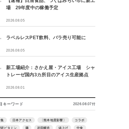
【速報】日清食品、つくばみらい市に新工
場 29年度中の稼働予定
2026.08.05
.
ラベルレスPET飲料、バラ売り可能に
2026.08.05
.
新工場紹介：さかえ屋・アイス工場 シャ
トレーゼ国内3カ所目のアイス生産拠点
2026.08.01
目キーワード
2026.08.07付
特集
日本アクセス
〔熊本地震影響〕
コラボ
理研ビタミン
麺
岩田醸造
値上げ
中食