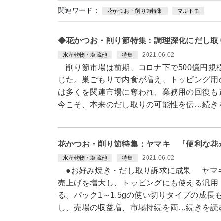
関連ワード：
花かつお・削り節特集
マルトモ
◆花かつお・削り節特集：調理深化にだし取
2021.06.02
水産乾物・塩蔵他
特集
削り節市場は前期、コロナ下で500億円規
じた。巣ごもりで内食が増え、トッピング用
は多くを関連市場に奪われ、業務用の回復も
今こそ、本来のだし取りの可能性を伝…続き
花かつお・削り節特集：ヤマキ 「便利な花
2021.06.02
水産乾物・塩蔵他
特集
●お好み焼き・だし取り訴求に成果 ヤマキ
売上げを増大し、トッピングにも使える汎用
る。パック1～1.5gの使い切りタイプの成
し、売場の収益増、市場持続を両…続きを読