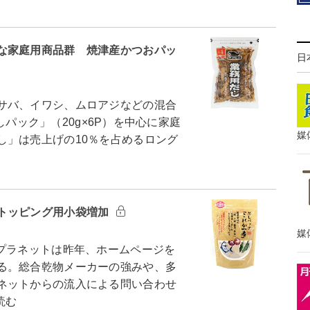
な家庭用商品群 焼津産かつおパッ
日
サバ、イワシ、ムロアジなどの混合
だしパック」（20g×6P）を中心に家庭
媒
し」は売上げの10％を占めるロング
トッピング用小袋増加
媒
プラネットは昨年、ホームページを
る。総合乾物メーカーの強みや、多
ネットからの流入による問い合わせ
読む