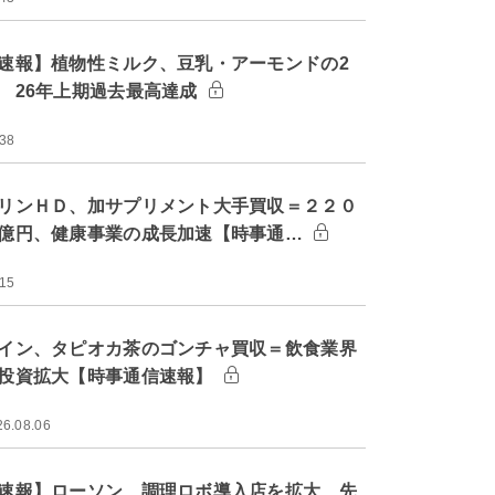
速報】植物性ミルク、豆乳・アーモンドの2
 26年上期過去最高達成
:38
リンＨＤ、加サプリメント大手買収＝２２０
億円、健康事業の成長加速【時事通…
:15
イン、タピオカ茶のゴンチャ買収＝飲食業界
投資拡大【時事通信速報】
26.08.06
速報】ローソン、調理ロボ導入店を拡大 先