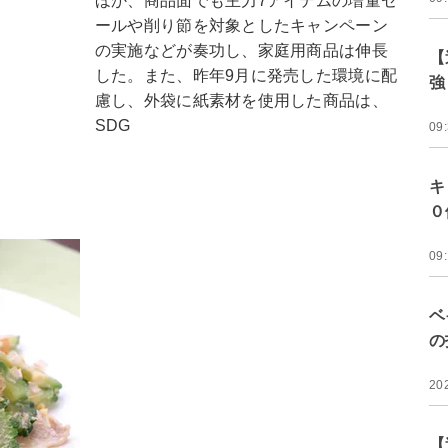
ほか、商品面でも主力7アイテムの増量セ
ールや削り節を対象としたキャンペーン
の実施などが奏功し、家庭用商品は伸長
【
した。また、昨年9月に発売した環境に配
強
慮し、外袋に紙素材を使用した商品は、
SDG
09
キ
０
09
ベ
の
20
【