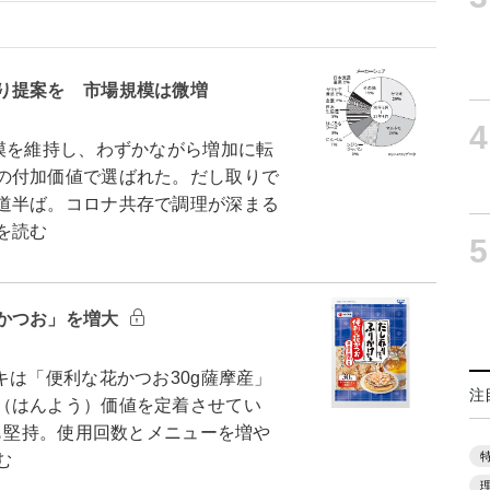
り提案を 市場規模は微増
4
模を維持し、わずかながら増加に転
の付加価値で選ばれた。だし取りで
道半ば。コロナ共存で調理が深まる
を読む
5
かつお」を増大
は「便利な花かつお30g薩摩産」
注
（はんよう）価値を定着させてい
長も堅持。使用回数とメニューを増や
む