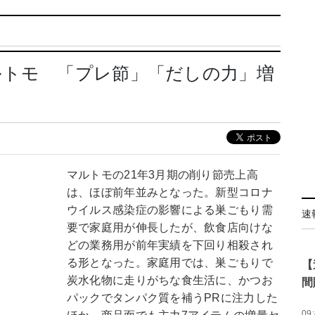
ルトモ 「プレ節」「だしの力」増
マルトモの21年3月期の削り節売上高
は、ほぼ前年並みとなった。新型コロナ
ウイルス感染症の影響による巣ごもり需
速
要で家庭用が伸長したが、飲食店向けな
どの業務用が前年実績を下回り相殺され
る形となった。家庭用では、巣ごもりで
【
炭水化物に走りがちな食生活に、かつお
間
パックでタンパク質を補うPRに注力した
09