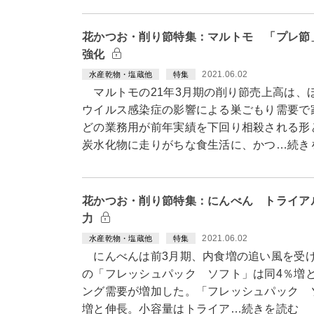
花かつお・削り節特集：マルトモ 「プレ節
強化
2021.06.02
水産乾物・塩蔵他
特集
マルトモの21年3月期の削り節売上高は、
ウイルス感染症の影響による巣ごもり需要で
どの業務用が前年実績を下回り相殺される形
炭水化物に走りがちな食生活に、かつ…続き
花かつお・削り節特集：にんべん トライア
力
2021.06.02
水産乾物・塩蔵他
特集
にんべんは前3月期、内食増の追い風を受け
の「フレッシュパック ソフト」は同4％増
ング需要が増加した。「フレッシュパック ソフ
増と伸長。小容量はトライア…続きを読む