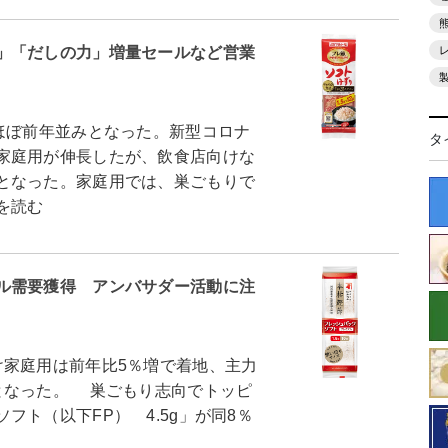
」「だしの力」増量セールなど営業
ほぼ前年並みとなった。新型コロナ
タ
家庭用が伸長したが、飲食店向けな
となった。家庭用では、巣ごもりで
を読む
ル需要獲得 アンバサダー活動に注
家庭用は前年比5％増で着地、主力
となった。 巣ごもり志向でトッピ
ト（以下FP） 4.5g」が同8％