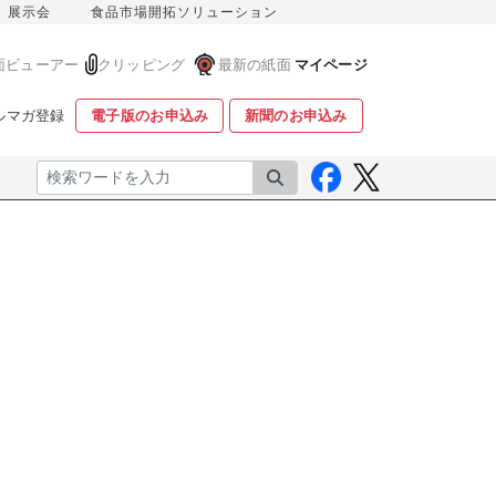
展示会
食品市場開拓ソリューション
面ビューアー
クリッピング
最新の紙面
マイページ
ルマガ登録
電子版のお申込み
新聞のお申込み
検索