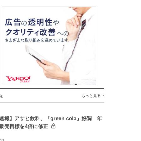
報
もっと見る >
速報】アサヒ飲料、「green cola」好調 年
販売目標を4倍に修正
:43