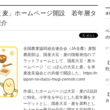
と麦」ホームページ開設 若年層タ
速
紹介
ベ
の
全国農業協同組合連合会（JA全農）麦類
17
農産部は、国産大豆・麦の情報発信のプ
ラットフォームとして、国産大豆・麦ホ
【
ームページ「にっぽんの大豆と麦」を米
行
麦改良協会との共催で開設した。https://n
ippon-no-daizu-mugi-zennoh.com/
16
作成したホームページは大豆・麦の2品目
【
に特化。小学生を中心とした若年層をタ
カ
ーゲットとし、国産大豆・麦を原料とし
たメーカー商品や品目に関する豆知識な