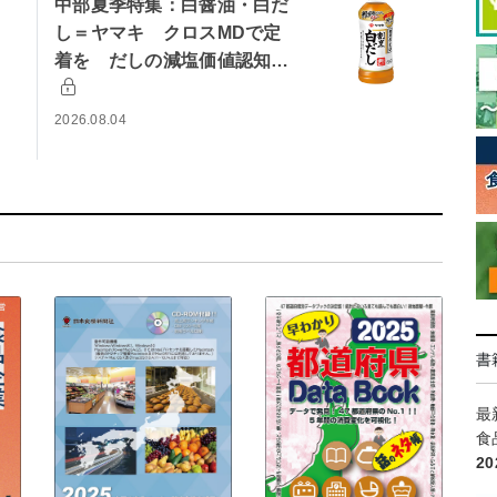
中部夏季特集：白醤油・白だ
し＝ヤマキ クロスMDで定
着を だしの減塩価値認知…
2026.08.04
書
最
食
2