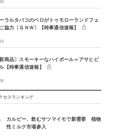
:35
ーラルタバコのベロがトゥモローランドフェ
に協力〔ＧＮＷ〕【時事通信速報】
:15
新商品〕スモーキーなハイボール＝アサヒビ
ル【時事通信速報】
:36
クセスランキング
.
カルビー、飲むサツマイモで新需要 植物
性ミルク市場参入