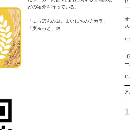
16
どの紹介を行っている。
オ
「にっぽんの豆、まいにちのチカラ」
ス
「麦ゅっと、健
15
〔
ー
14
ア
1