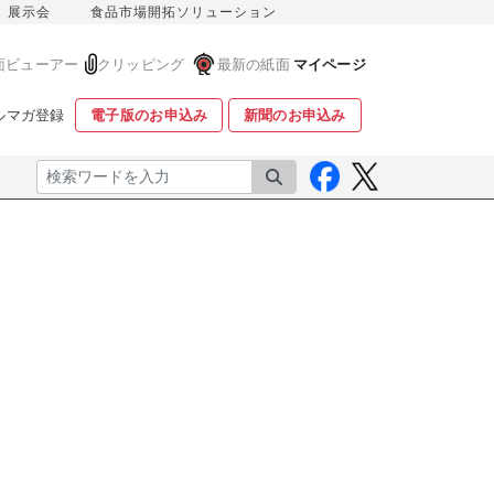
展示会
食品市場開拓ソリューション
面ビューアー
クリッピング
最新の紙面
マイページ
ルマガ登録
電子版のお申込み
新聞のお申込み
検索