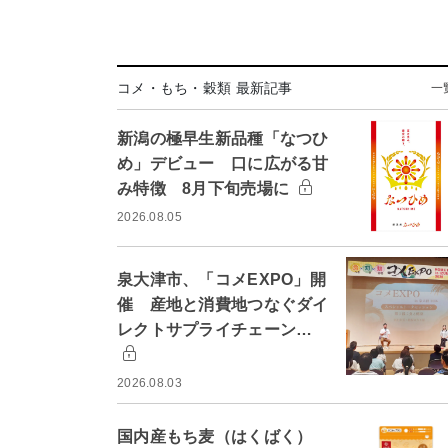
コメ・もち・穀類 最新記事
一
新潟の極早生新品種「なつひ
め」デビュー 口に広がる甘
み特徴 8月下旬売場に
2026.08.05
泉大津市、「コメEXPO」開
催 産地と消費地つなぐダイ
レクトサプライチェーン…
2026.08.03
国内産もち麦（はくばく）