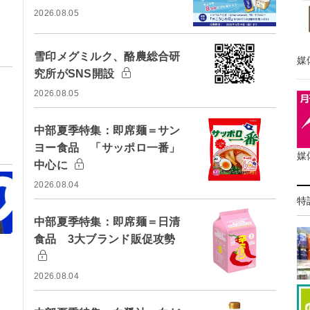
2026.08.05
雪印メグミルク、酪農総合研
媒
究所がSNS開設
2026.08.05
中部夏季特集：即席麺＝サン
ヨー食品 「サッポロ一番」
媒
中心に
2026.08.04
特
中部夏季特集：即席麺＝日清
食品 3大ブランド販促攻勢
2026.08.04