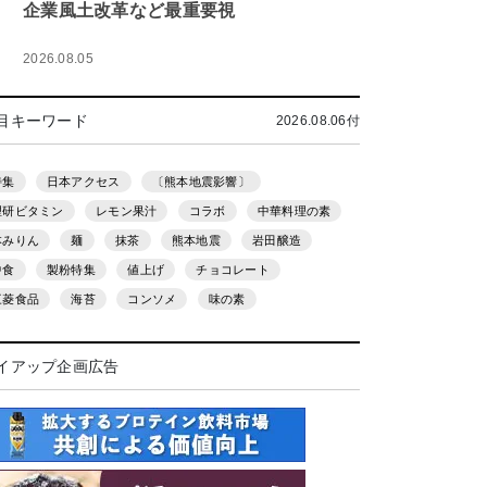
企業風土改革など最重要視
2026.08.05
目キーワード
2026.08.06付
特集
日本アクセス
〔熊本地震影響〕
理研ビタミン
レモン果汁
コラボ
中華料理の素
本みりん
麺
抹茶
熊本地震
岩田醸造
中食
製粉特集
値上げ
チョコレート
三菱食品
海苔
コンソメ
味の素
イアップ企画広告