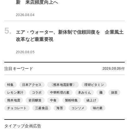
新 来店頻度向上へ
2026.08.04
5.
エア・ウォーター、新体制で信頼回復を 企業風土
改革など最重要視
2026.08.05
注目キーワード
2026.08.06付
特集
日本アクセス
〔熊本地震影響〕
理研ビタミン
レモン果汁
コラボ
中華料理の素
本みりん
麺
抹茶
熊本地震
岩田醸造
中食
製粉特集
値上げ
チョコレート
三菱食品
海苔
コンソメ
味の素
タイアップ企画広告