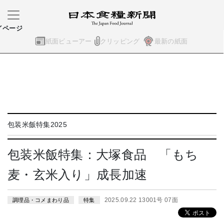
イページ
紙面ビューアー
クリッピング
最新の紙面
包装米飯特集2025
包装米飯特集：大塚食品 「もち
麦・玄米入り」成長加速
2025.09.22 13001号 07面
調理品・コメまわり品
特集