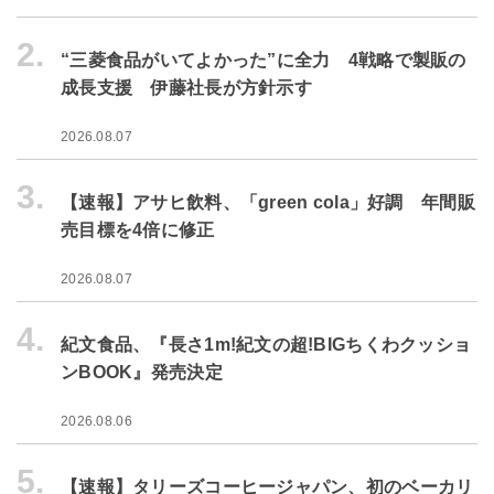
2.
“三菱食品がいてよかった”に全力 4戦略で製販の
成長支援 伊藤社長が方針示す
2026.08.07
3.
【速報】アサヒ飲料、「green cola」好調 年間販
売目標を4倍に修正
2026.08.07
4.
紀文食品、『長さ1m!紀文の超!BIGちくわクッショ
ンBOOK』発売決定
2026.08.06
5.
【速報】タリーズコーヒージャパン、初のベーカリ