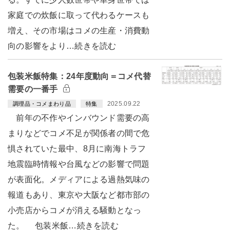
家庭での炊飯に取って代わるケースも
増え、その市場はコメの生産・消費動
向の影響をより…続きを読む
包装米飯特集：24年度動向＝コメ代替
需要の一番手
2025.09.22
調理品・コメまわり品
特集
前年の不作やインバウンド需要の高
まりなどでコメ不足が関係者の間で危
惧されていた最中、8月に南海トラフ
地震臨時情報や台風などの影響で問題
が表面化。メディアによる過熱気味の
報道もあり、東京や大阪など都市部の
小売店からコメが消える騒動となっ
た。 包装米飯…続きを読む