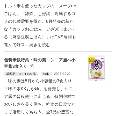
トルト米を使ったカップの「スープde
ごはん」「雑炊」も好調。高騰するコ
メの代替需要を得た。8月発売の新た
な「カップdeごはん いざ米（まい）
る〈麻婆豆腐ごはん〉」はCVS展開も
進んで好ス…続きを読む
包装米飯特集：味の素 シニア層へ小
容量3食入り
2025.09.22
調理品・コメまわり品
特集
味の素は8月から小容量の3食入り
「味の素KKおかゆ」を発売し、シニ
ア層の普段使いに応じる。特別包材で
おいしさを長く保ち、軽食の日常食と
して活用してもらう。全7品の豊富な