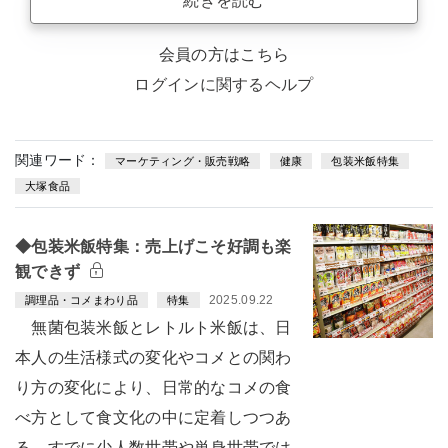
続きを読む
会員の方はこちら
ログインに関するヘルプ
関連ワード：
マーケティング・販売戦略
健康
包装米飯特集
大塚食品
◆包装米飯特集：売上げこそ好調も楽
観できず
2025.09.22
調理品・コメまわり品
特集
無菌包装米飯とレトルト米飯は、日
本人の生活様式の変化やコメとの関わ
り方の変化により、日常的なコメの食
べ方として食文化の中に定着しつつあ
る。すでに少人数世帯や単身世帯では