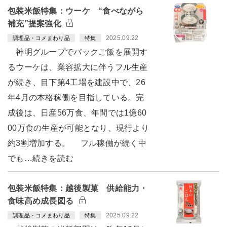
包装米飯特集：ウーケ “食べながら
補充”提案強化
2025.09.22
調理品・コメまわり品
特集
神明グループでパックご飯を展開す
るウーケは、業容拡大に伴うフル生産
が続き、目下第4工場を建設中で、26
年4月の本格稼働を目指している。完
成後は、日産56万食、年間では1億60
00万食の生産が可能となり、現行より
約3割増加する。 フル稼働が続く中
でも…続きを読む
包装米飯特集：越後製菓 供給能力・
食味高め成長図る
2025.09.22
調理品・コメまわり品
特集