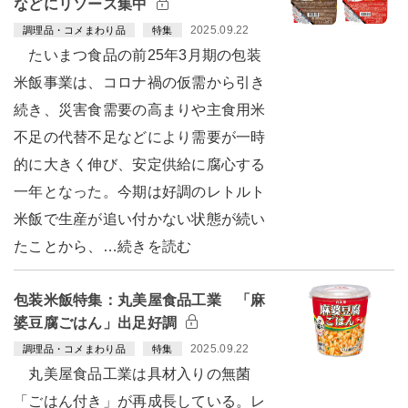
などにリソース集中
2025.09.22
調理品・コメまわり品
特集
たいまつ食品の前25年3月期の包装
米飯事業は、コロナ禍の仮需から引き
続き、災害食需要の高まりや主食用米
不足の代替不足などにより需要が一時
的に大きく伸び、安定供給に腐心する
一年となった。今期は好調のレトルト
米飯で生産が追い付かない状態が続い
たことから、…続きを読む
包装米飯特集：丸美屋食品工業 「麻
婆豆腐ごはん」出足好調
2025.09.22
調理品・コメまわり品
特集
丸美屋食品工業は具材入りの無菌
「ごはん付き」が再成長している。レ