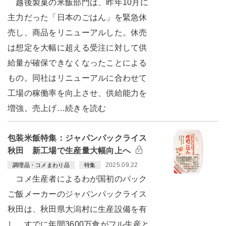
越後製菓の米飯部門は、昨年10月に
主力だった「日本のごはん」を緊急休
売し、商品をリニューアルした。休売
は想定を大幅に超える受注に対して供
給量が確保できなくなったことによる
もの。同社はリニューアルに合わせて
工場の稼働率を向上させ、供給能力を
増強。売上げ…続きを読む
包装米飯特集：ジャパンパックライス
秋田 新工場で生産量大幅向上へ
2025.09.22
調理品・コメまわり品
特集
コメ生産者によるわが国初のパック
ご飯メーカーのジャパンパックライス
秋田は、秋田県大潟村に生産設備を有
し、すでに年間3600万食がフル生産と