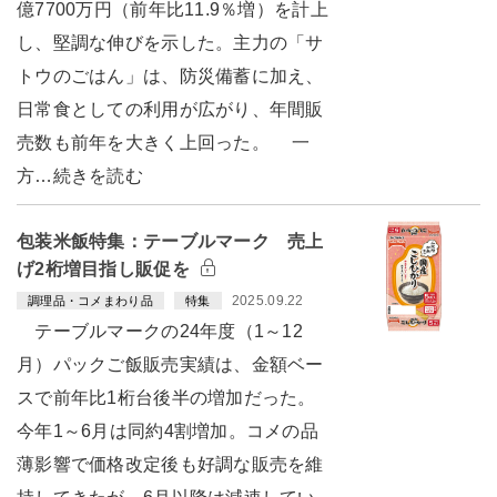
億7700万円（前年比11.9％増）を計上
し、堅調な伸びを示した。主力の「サ
トウのごはん」は、防災備蓄に加え、
日常食としての利用が広がり、年間販
売数も前年を大きく上回った。 一
方…続きを読む
包装米飯特集：テーブルマーク 売上
げ2桁増目指し販促を
2025.09.22
調理品・コメまわり品
特集
テーブルマークの24年度（1～12
月）パックご飯販売実績は、金額ベー
スで前年比1桁台後半の増加だった。
今年1～6月は同約4割増加。コメの品
薄影響で価格改定後も好調な販売を維