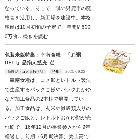
なっている。そこで、隣の男鹿市の廃
校舎を活用し、新工場を建設中。本格
稼働は10月初旬の予定で、年間約600
0万食…続きを読む
包装米飯特集：幸南食糧 「お粥
DELI」品揃え拡充
2025.09.22
調理品・コメまわり品
特集
幸南食糧は、コメ卸とレトルト製法
で生産するパックご飯やパックおかゆ
など加工食品の2本柱で展開してい
る。加工食品は、玄米や雑穀類入りの
パックご飯と、レトルトおかゆ類が売
れ筋で、16年12月の事業参入から9年
経過し、前期（6月期決算）売上高で