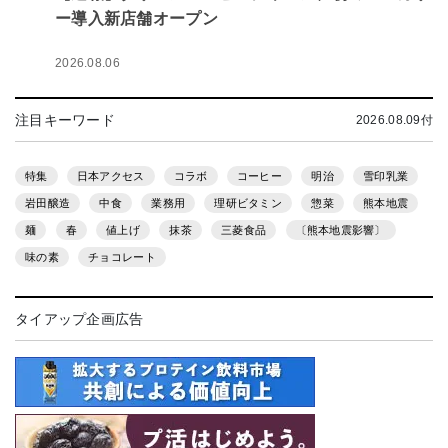
ー導入新店舗オープン
2026.08.06
注目キーワード
2026.08.09付
特集
日本アクセス
コラボ
コーヒー
明治
雪印乳業
岩田醸造
中食
業務用
理研ビタミン
惣菜
熊本地震
麺
春
値上げ
抹茶
三菱食品
〔熊本地震影響〕
味の素
チョコレート
タイアップ企画広告