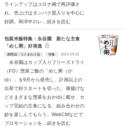
ラインアップはコロナ禍で再評価さ
れ、売上げはタンパク質入りを中心に
好調。和洋中のレ…続きを読む
包装米飯特集：永谷園 新たな主食
「めし粥」好発進
2025.09.22
調理品・コメまわり品
特集
永谷園はカップ入りフリーズドライ
（FD）惣菜ご飯の「めし粥（が
ゆ）」を9月から発売し、計画以上の
出荷で好スタートを切った。唐揚げな
どさまざまな惣菜をおかゆに載せ、カ
ップ完結の主食になる、組み合わせの
妙を楽しんでもらう。WebCMなどで
プロモーションを…続きを読む