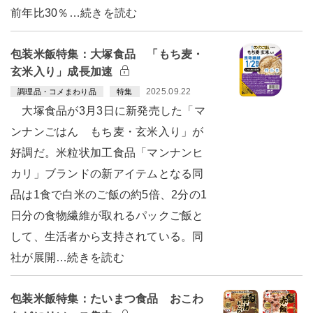
前年比30％…続きを読む
包装米飯特集：大塚食品 「もち麦・
玄米入り」成長加速
2025.09.22
調理品・コメまわり品
特集
大塚食品が3月3日に新発売した「マ
ンナンごはん もち麦・玄米入り」が
好調だ。米粒状加工食品「マンナンヒ
カリ」ブランドの新アイテムとなる同
品は1食で白米のご飯の約5倍、2分の1
日分の食物繊維が取れるパックご飯と
して、生活者から支持されている。同
社が展開…続きを読む
包装米飯特集：たいまつ食品 おこわ