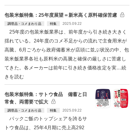
包装米飯特集：25年度展望＝新米高く原料確保苦慮
2025.09.22
調理品・コメまわり品
特集
25年度の包装米飯業界は、前年度から引き続き大きく
揺れている。24年度のコメ不足からの流れで主食用米が
高騰。6月ごろから政府備蓄米が店頭に並ぶ状況の中、包
装米飯業界各社も原料米の高騰と確保の厳しさに苦慮し
てきた。各メーカーは前年に引き続き価格改定を実…続
きを読む
包装米飯特集：サトウ食品 備蓄と日
常食、両需要で拡大
2025.09.22
調理品・コメまわり品
特集
パックご飯のトップシェアを誇るサ
トウ食品は、25年4月期に売上高292