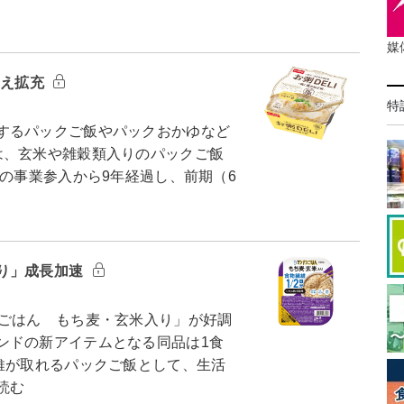
媒
揃え拡充
特
するパックご飯やパックおかゆなど
は、玄米や雑穀類入りのパックご飯
月の事業参入から9年経過し、前期（6
り」成長加速
ごはん もち麦・玄米入り」が好調
ンドの新アイテムとなる同品は1食
維が取れるパックご飯として、生活
読む