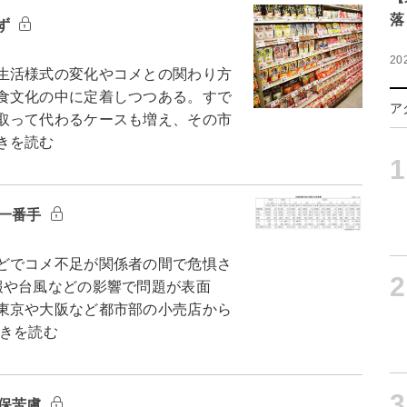
落
ず
20
生活様式の変化やコメとの関わり方
食文化の中に定着しつつある。すで
ア
取って代わるケースも増え、その市
きを読む
1
の一番手
どでコメ不足が関係者の間で危惧さ
2
報や台風などの影響で問題が表面
東京や大阪など都市部の小売店から
きを読む
3
確保苦慮