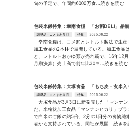
旬の予定で、年間約6000万食…続きを読む
包装米飯特集：幸南食糧 「お粥DELI」品
2025.09.22
調理品・コメまわり品
特集
幸南食糧は、コメ卸とレトルト製法で生産
加工食品の2本柱で展開している。加工食品
と、レトルトおかゆ類が売れ筋で、16年12
月期決算）売上高で前年比30％…続きを読む
包装米飯特集：大塚食品 「もち麦・玄米入
2025.09.22
調理品・コメまわり品
特集
大塚食品が3月3日に新発売した「マンナン
だ。米粒状加工食品「マンナンヒカリ」ブラ
で白米のご飯の約5倍、2分の1日分の食物繊
者から支持されている。同社が展開…続きを