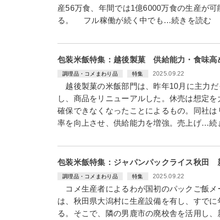
産56万食、年間では1億6000万食の生産が
る。 フル稼働が続く中でも…続きを読む
包装米飯特集：越後製菓 供給能力・食味高
2025.09.22
調理品・コメまわり品
特集
越後製菓の米飯部門は、昨年10月に主力だ
し、商品をリニューアルした。休売は想定を
確保できなくなったことによるもの。同社は
率を向上させ、供給能力を増強。売上げ…続
包装米飯特集：ジャパンパックライス秋田 
2025.09.22
調理品・コメまわり品
特集
コメ生産者によるわが国初のパックご飯メ
は、秋田県大潟村に生産設備を有し、すでに年
る。そこで、隣の男鹿市の廃校舎を活用し、