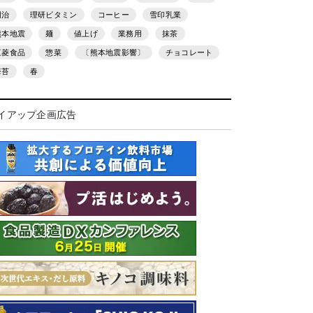
明治
理研ビタミン
コーヒー
雪印乳業
熊本地震
麺
値上げ
業務用
抹茶
三菱食品
惣菜
〔熊本地震影響〕
チョコレート
海苔
春
イアップ企画広告