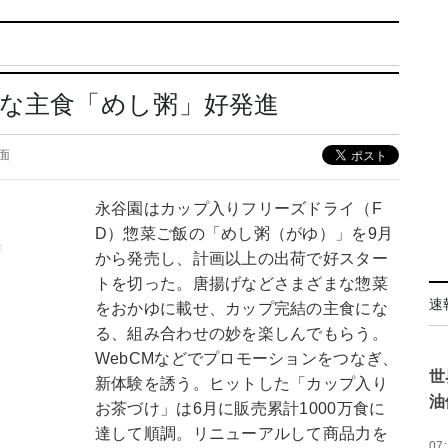
な主食「めし粥」好発進
7面
永谷園はカップ入りフリーズドライ（F
D）惣菜ご飯の「めし粥（がゆ）」を9月
から発売し、計画以上の出荷で好スター
トを切った。唐揚げなどさまざまな惣菜
速
をおかゆに載せ、カップ完結の主食にな
る、組み合わせの妙を楽しんでもらう。
WebCMなどでプロモーションをつなぎ、
世
新体験を誘う。ヒットした「カップ入り
油
お茶づけ」は6月に販売累計1000万食に
達して順調。リニューアルして商品力を
07