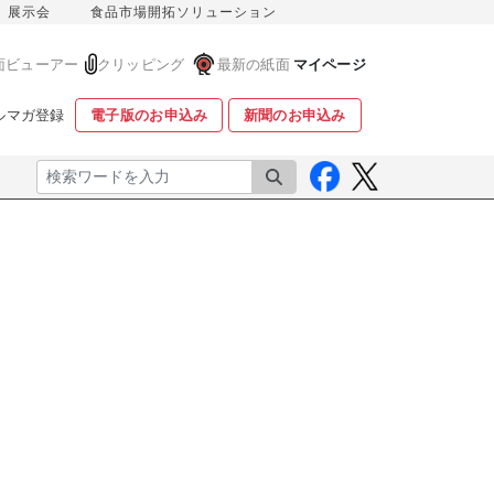
展示会
食品市場開拓ソリューション
面ビューアー
クリッピング
最新の紙面
マイページ
ルマガ登録
電子版のお申込み
新聞のお申込み
検索