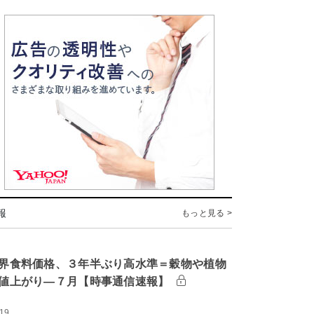
報
もっと見る >
界食料価格、３年半ぶり高水準＝穀物や植物
値上がり―７月【時事通信速報】
:19