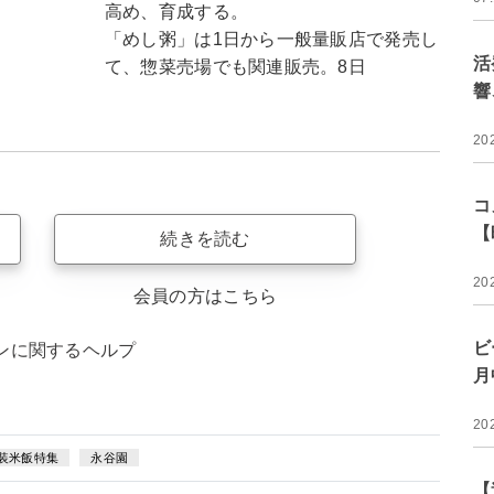
高め、育成する。
「めし粥」は1日から一般量販店で発売し
活
て、惣菜売場でも関連販売。8日
響
20
コ
【
続きを読む
20
会員の方はこちら
ビ
ンに関するヘルプ
月
20
装米飯特集
永谷園
【