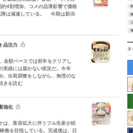
同約4割増加。コメの品薄影響で価格
以降は減速している。 今期は新潟
ト品注力
タ
、金額ベースでは前年をクリアし
の実績には届かない状況だ。今年
め、出荷調整をしながら、無理のな
続きを読む
提案強化
ケは、業容拡大に伴うフル生産が続
格稼働を目指している。完成後は、日