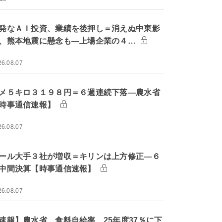
発なＡＩ投資、業績を後押し＝消えぬ中東影
、熊本地震に懸念も―上場企業の４…
26.08.07
メ５キロ３１９８円＝６週連続下落―農水省
時事通信速報】
26.08.07
ール大手３社が増収＝キリンは上方修正―６
中間決算【時事通信速報】
26.08.07
速報】農水省、食料自給率 25年度37％に下