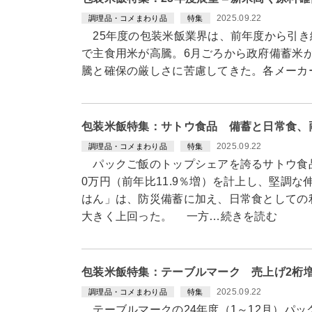
2025.09.22
調理品・コメまわり品
特集
25年度の包装米飯業界は、前年度から引き
で主食用米が高騰。6月ごろから政府備蓄米
騰と確保の厳しさに苦慮してきた。各メーカ
包装米飯特集：サトウ食品 備蓄と日常食、
2025.09.22
調理品・コメまわり品
特集
パックご飯のトップシェアを誇るサトウ食品は
0万円（前年比11.9％増）を計上し、堅調
はん」は、防災備蓄に加え、日常食としての
大きく上回った。 一方…続きを読む
包装米飯特集：テーブルマーク 売上げ2桁
2025.09.22
調理品・コメまわり品
特集
テーブルマークの24年度（1～12月）パ