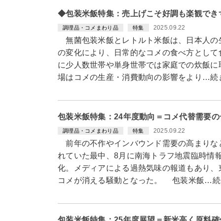
◆包装米飯特集：売上げこそ好調も楽観でき
2025.09.22
調理品・コメまわり品
特集
無菌包装米飯とレトルト米飯は、日本人の
の変化により、日常的なコメの食べ方として
に少人数世帯や単身世帯では家庭での炊飯に
場はコメの生産・消費動向の影響をより…続
包装米飯特集：24年度動向＝コメ代替需要
2025.09.22
調理品・コメまわり品
特集
前年の不作やインバウンド需要の高まりな
れていた最中、8月に南海トラフ地震臨時情
化。メディアによる過熱気味の報道もあり、
コメが消える騒動となった。 包装米飯…続
包装米飯特集：25年度展望＝新米高く原料