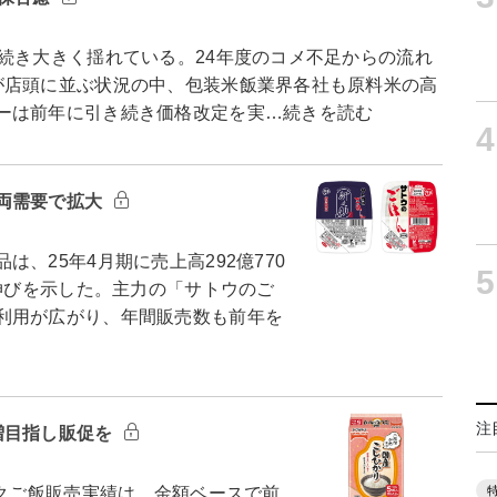
続き大きく揺れている。24年度のコメ不足からの流れ
が店頭に並ぶ状況の中、包装米飯業界各社も原料米の高
ーは前年に引き続き価格改定を実…続きを読む
4
両需要で拡大
、25年4月期に売上高292億770
5
な伸びを示した。主力の「サトウのご
利用が広がり、年間販売数も前年を
注
増目指し販促を
ックご飯販売実績は、金額ベースで前