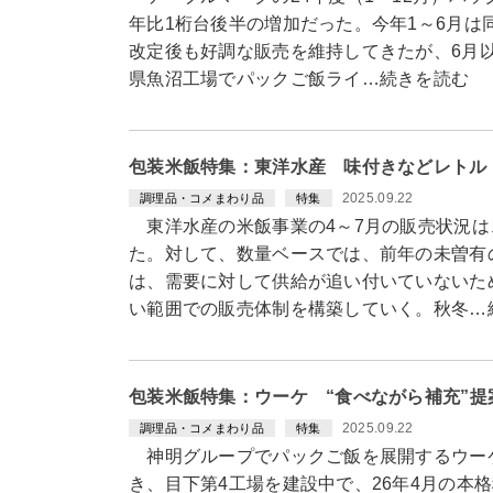
年比1桁台後半の増加だった。今年1～6月は
改定後も好調な販売を維持してきたが、6月
県魚沼工場でパックご飯ライ…続きを読む
包装米飯特集：東洋水産 味付きなどレトル
2025.09.22
調理品・コメまわり品
特集
東洋水産の米飯事業の4～7月の販売状況は
た。対して、数量ベースでは、前年の未曽有
は、需要に対して供給が追い付いていないた
い範囲での販売体制を構築していく。秋冬…
包装米飯特集：ウーケ “食べながら補充”
2025.09.22
調理品・コメまわり品
特集
神明グループでパックご飯を展開するウー
き、目下第4工場を建設中で、26年4月の本