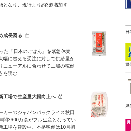
可能となり、現行より約3割増加す
日
め成長図る
った「日本のごはん」を緊急休売
大幅に超える受注に対して供給量が
媒
リニューアルに合わせて工場の稼働
きを読む
新工場で生産量大幅向上へ
媒
ーカーのジャパンパックライス秋田
間3600万食がフル生産となってい
新工場を建設中。本格稼働は10月初