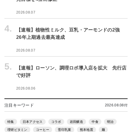
2026.08.07
4.
【速報】植物性ミルク、豆乳・アーモンドの2強
26年上期過去最高達成
2026.08.07
5.
【速報】ローソン、調理ロボ導入店を拡大 先行店
で好評
2026.08.06
注目キーワード
2026.08.08付
特集
日本アクセス
コラボ
岩田醸造
中食
明治
理研ビタミン
コーヒー
雪印乳業
熊本地震
麺