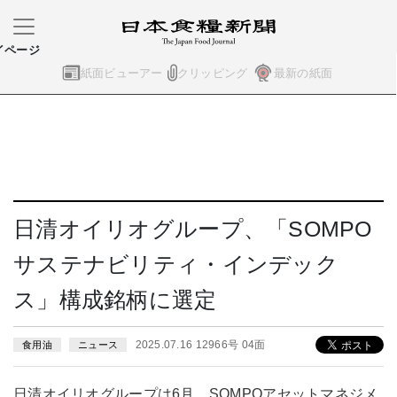
イページ
紙面ビューアー
クリッピング
最新の紙面
日清オイリオグループ、「SOMPO
サステナビリティ・インデック
ス」構成銘柄に選定
2025.07.16 12966号 04面
食用油
ニュース
日清オイリオグループは6月、SOMPOアセットマネジメ