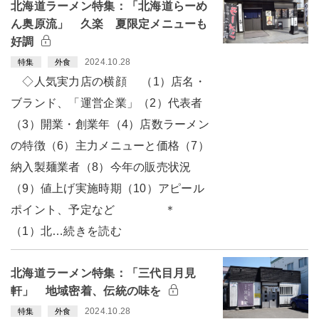
北海道ラーメン特集：「北海道らーめ
ん奥原流」 久楽 夏限定メニューも
好調
2024.10.28
特集
外食
◇人気実力店の横顔 （1）店名・
ブランド、「運営企業」（2）代表者
（3）開業・創業年（4）店数ラーメン
の特徴（6）主力メニューと価格（7）
納入製麺業者（8）今年の販売状況
（9）値上げ実施時期（10）アピール
ポイント、予定など ＊
（1）北…続きを読む
北海道ラーメン特集：「三代目月見
軒」 地域密着、伝統の味を
2024.10.28
特集
外食