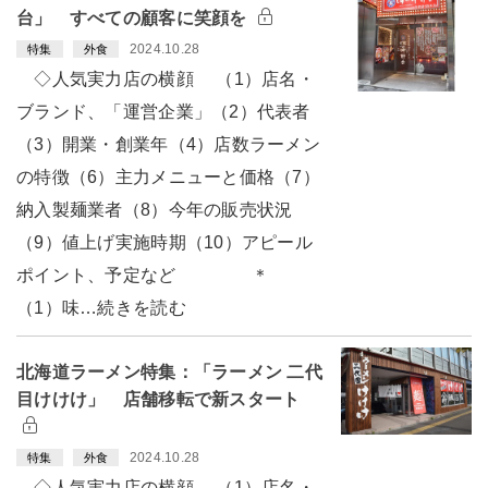
台」 すべての顧客に笑顔を
2024.10.28
特集
外食
◇人気実力店の横顔 （1）店名・
ブランド、「運営企業」（2）代表者
（3）開業・創業年（4）店数ラーメン
の特徴（6）主力メニューと価格（7）
納入製麺業者（8）今年の販売状況
（9）値上げ実施時期（10）アピール
ポイント、予定など ＊
（1）味…続きを読む
北海道ラーメン特集：「ラーメン 二代
目けけけ」 店舗移転で新スタート
2024.10.28
特集
外食
◇人気実力店の横顔 （1）店名・