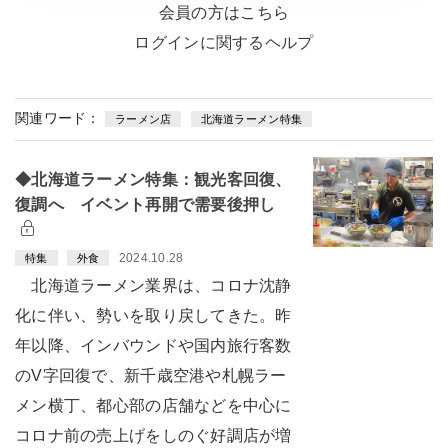
会員の方はこちら
ログインに関するヘルプ
関連ワード：
ラーメン店
北海道ラーメン特集
◆北海道ラーメン特集：観光客回復、
復調へ イベント再開で需要後押し
2024.10.28
特集
外食
北海道ラーメン業界は、コロナ沈静
化に伴い、勢いを取り戻してきた。昨
年以降、インバウンドや国内旅行客数
のV字回復で、新千歳空港や札幌ラー
メン横丁、都心部の店舗などを中心に
コロナ前の売上げをしのぐ好調店が増