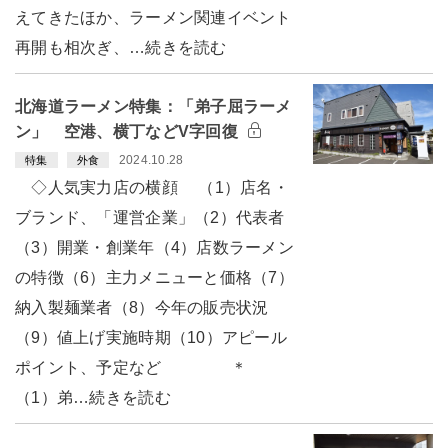
えてきたほか、ラーメン関連イベント
再開も相次ぎ、…続きを読む
北海道ラーメン特集：「弟子屈ラーメ
ン」 空港、横丁などV字回復
2024.10.28
特集
外食
◇人気実力店の横顔 （1）店名・
ブランド、「運営企業」（2）代表者
（3）開業・創業年（4）店数ラーメン
の特徴（6）主力メニューと価格（7）
納入製麺業者（8）今年の販売状況
（9）値上げ実施時期（10）アピール
ポイント、予定など ＊
（1）弟…続きを読む