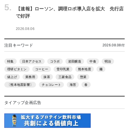
5.
【速報】ローソン、調理ロボ導入店を拡大 先行店
で好評
2026.08.06
注目キーワード
2026.08.08付
特集
日本アクセス
コラボ
岩田醸造
中食
明治
理研ビタミン
コーヒー
雪印乳業
熊本地震
麺
値上げ
業務用
抹茶
三菱食品
惣菜
〔熊本地震影響〕
チョコレート
海苔
春
タイアップ企画広告