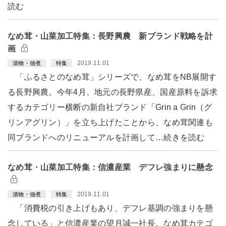
読む
なめ茸・山菜加工特集：長野興農 新ブランド戦略を計
画
2019.11.01
漬物・佃煮
特集
「ふるさとのなめ茸」シリーズで、なめ茸をNB展開す
る長野興農。今年4月、地元の長野県産、国産原料を訴求
するカテゴリー横断の新自社ブランド「Grin a Grin（グ
リンアグリン）」を立ち上げたことから、なめ茸関連も
同ブランドへのリニューアルを計画して…続きを読む
なめ茸・山菜加工特集：信濃産業 デフレ強まりに懸念
2019.11.01
漬物・佃煮
特集
「消費税の引き上げもあり、デフレ基調の強まりを懸
念している」と信濃産業の望月誠一社長。なめ茸カテゴ