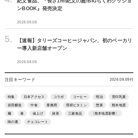
紀文食品、『長さ1m!紀文の超!BIGちくわクッショ
ンBOOK』発売決定
2026.08.06
5.
【速報】タリーズコーヒージャパン、初のベーカリ
ー導入新店舗オープン
2026.08.06
注目キーワード
2026.08.09付
特集
日本アクセス
コラボ
コーヒー
明治
雪印乳業
岩田醸造
中食
業務用
理研ビタミン
惣菜
熊本地震
麺
春
値上げ
抹茶
三菱食品
〔熊本地震影響〕
味の素
チョコレート