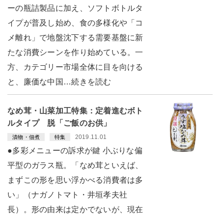
ーの瓶詰製品に加え、ソフトボトルタ
イプが普及し始め、食の多様化や「コ
メ離れ」で地盤沈下する需要基盤に新
たな消費シーンを作り始めている。一
方、カテゴリー市場全体に目を向ける
と、廉価な中国…続きを読む
なめ茸・山菜加工特集：定着進むボト
ルタイプ 脱「ご飯のお供」
2019.11.01
漬物・佃煮
特集
●多彩メニューの訴求が鍵 小ぶりな偏
平型のガラス瓶。「なめ茸といえば、
まずこの形を思い浮かべる消費者は多
い」（ナガノトマト・井垣孝夫社
長）。形の由来は定かでないが、現在