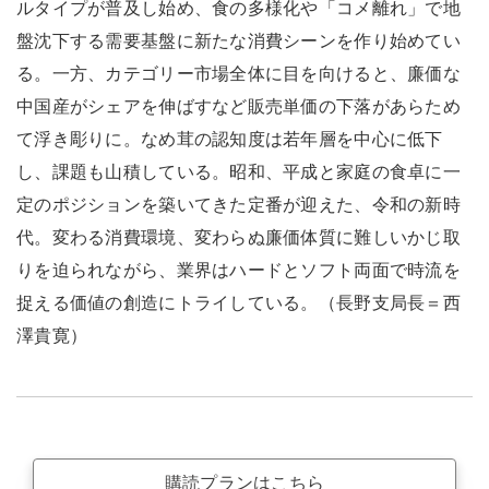
ルタイプが普及し始め、食の多様化や「コメ離れ」で地
盤沈下する需要基盤に新たな消費シーンを作り始めてい
る。一方、カテゴリー市場全体に目を向けると、廉価な
中国産がシェアを伸ばすなど販売単価の下落があらため
て浮き彫りに。なめ茸の認知度は若年層を中心に低下
し、課題も山積している。昭和、平成と家庭の食卓に一
定のポジションを築いてきた定番が迎えた、令和の新時
代。変わる消費環境、変わらぬ廉価体質に難しいかじ取
りを迫られながら、業界はハードとソフト両面で時流を
捉える価値の創造にトライしている。（長野支局長＝西
澤貴寛）
購読プランはこちら