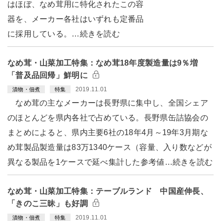
はほぼ、なめ茸用に特化されたこの容
器を、メーカー各社はいずれも定番品
に採用している。…続きを読む
なめ茸・山菜加工特集：なめ茸18年度製造量は9％増
「普及品回帰」鮮明に
2019.11.01
漬物・佃煮
特集
なめ茸の主なメーカーは長野県に集中し、全国シェア
のほとんどを県内各社で占めている。長野県缶詰協会の
まとめによると、県内主要6社の18年4月～19年3月期な
め茸製品製造量は83万1340ケース（容量、入り数などが
異なる製品を1ケースで延べ集計した参考値…続きを読む
なめ茸・山菜加工特集：テーブルランド 中国産伸長、
「きのこ三昧」も好調
2019.11.01
漬物・佃煮
特集