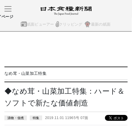
イページ
紙面ビューアー
クリッピング
最新の紙面
なめ茸・山菜加工特集
◆なめ茸・山菜加工特集：ハード＆
ソフトで新たな価値創造
2019.11.01 11965号 07面
漬物・佃煮
特集