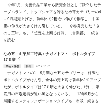
今年1月、丸善食品工業から販売会社として独立したテ
ーブルランド。トップシェアを誇るなめ茸カテゴリーの4
～9月期売上げは、前年比で2桁近い伸びで推移し、中国
産の伸長が大きくけん引している。 今春発売した「き
のこ三昧」も、「想定を上回る好調」（営業部）…続き
を読む
なめ茸・山菜加工特集：ナガノトマト ボトルタイプ
17％増
2019.11.01
漬物・佃煮
特集
ナガノトマトの1～9月期なめ茸カテゴリーは、好調な
ボトルタイプがけん引。全体の売上高は前年比1％アップ
だが、ボトルタイプは17％増と大きく伸びた。特に、家
庭用の市場定着が追い風となっている。 12年9月から
展開するスティックポーションタイプも、市販…続きを