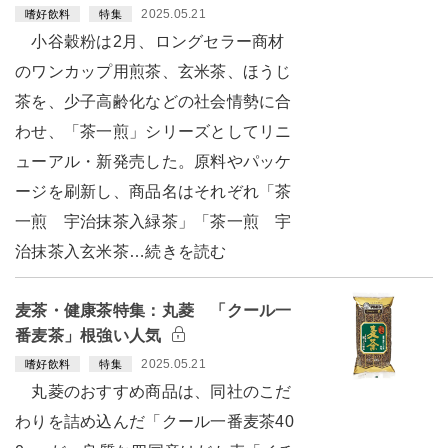
2025.05.21
嗜好飲料
特集
小谷穀粉は2月、ロングセラー商材
のワンカップ用煎茶、玄米茶、ほうじ
茶を、少子高齢化などの社会情勢に合
わせ、「茶一煎」シリーズとしてリニ
ューアル・新発売した。原料やパッケ
ージを刷新し、商品名はそれぞれ「茶
一煎 宇治抹茶入緑茶」「茶一煎 宇
治抹茶入玄米茶…続きを読む
麦茶・健康茶特集：丸菱 「クール一
番麦茶」根強い人気
2025.05.21
嗜好飲料
特集
丸菱のおすすめ商品は、同社のこだ
わりを詰め込んだ「クール一番麦茶40