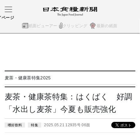
イページ
紙面ビューアー
クリッピング
最新の紙面
麦茶・健康茶特集2025
麦茶・健康茶特集：はくばく 好調
「水出し麦茶」今夏も販売強化
2025.05.21 12935号 06面
嗜好飲料
特集