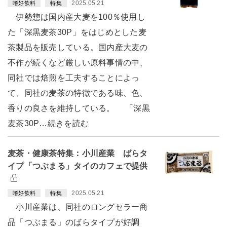
2025.05.21
嗜好飲料
特集
伊勢惣は国内産大麦を100％使用し
た「深黒麦茶30P」をはじめとした麦
茶製品を販売している。国内産大麦の
不作が続くなど厳しい原料事情の中、
同社では焙煎を工夫することによっ
て、同社の麦茶の特徴である味、色、
香りの良さを維持している。 「深黒
麦茶30P…続きを読む
麦茶・健康茶特集：小川産業 ばらタ
イプ「つぶまる」タイのカフェで提供
2025.05.21
嗜好飲料
特集
小川産業は、同社のロングセラー商
品「つぶまる」のばらタイプが好調