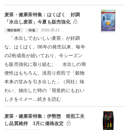
麦茶・健康茶特集：はくばく 好調
「水出し麦茶」今夏も販売強化
2025.05.21
嗜好飲料
特集
「水出しでおいしい麦茶」が好調
な、はくばく。06年の発売以来、毎年
の2桁成長が続いており、今シーズン
も販売強化に取り組む。 水出しの簡
便性はもちろん、浅煎り焙煎で「穀物
本来の甘みを引き出した」（同社）味
わい、抽出した時の「視覚的にもおい
しさをイメー…続きを読む
麦茶・健康茶特集：伊勢惣 焙煎工夫
し品質維持 3月に価格改定