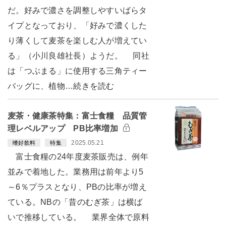
だ。好みで濃さを調整しやすいばらタ
イプとなっており、「好みで濃くした
り薄くして麦茶を楽しむ人が増えてい
る」（小川良雄社長）ようだ。 同社
は「つぶまる」に使用する三角ティー
バッグに、植物…続きを読む
麦茶・健康茶特集：富士食糧 品質管
理レベルアップ PB比率増加
2025.05.21
嗜好飲料
特集
富士食糧の24年度麦茶販売は、例年
並みで着地した。業務用は前年より5
～6％プラスとなり、PBの比率が増え
ている。NBの「昔のむぎ茶」は横ば
いで推移している。 業界全体で原料