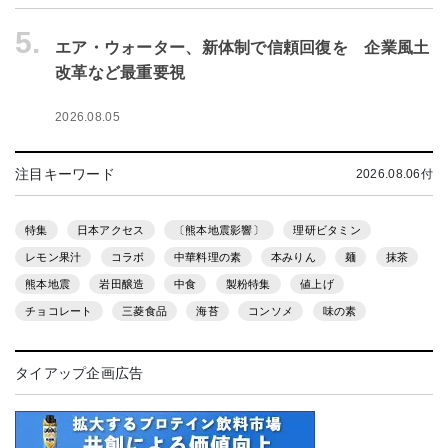
5.
エア・ウォーター、新体制で信頼回復を 企業風土
改革など最重要視
2026.08.05
注目キーワード
2026.08.06付
特集
日本アクセス
〔熊本地震影響〕
理研ビタミン
レモン果汁
コラボ
中華料理の素
本みりん
麺
抹茶
熊本地震
岩田醸造
中食
製粉特集
値上げ
チョコレート
三菱食品
海苔
コンソメ
味の素
タイアップ企画広告