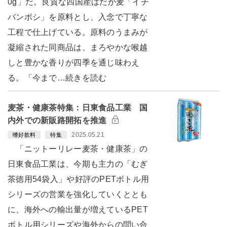
0g」だ。良質な四国産はだか麦「イチ
バンボシ」を原料とし、入念で丁寧な
工程で仕上げている。原料のうまみが
凝縮された同商品は、まろやかな喉越
しと豊かな香りが四季を通じ味わえ
る。「今まで…続きを読む
麦茶・健康茶特集：日東食品工業 国
内外での新販路開拓を推進
2025.05.21
嗜好飲料
特集
「ニットーリレー麦茶・健康茶」の
日東食品工業は、今期も主力の「むぎ
茶徳用54袋入」や好評のPETボトル用
シリーズの営業を強化していくととも
に、海外への輸出量が増えているPET
ボトル用シリーズや海外からの問い合