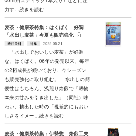
00ml用スティック7本入り）などに注
力す…続きを読む
麦茶・健康茶特集：はくばく 好調
「水出し麦茶」今夏も販売強化
2025.05.21
嗜好飲料
特集
「水出しでおいしい麦茶」が好調
な、はくばく。06年の発売以来、毎年
の2桁成長が続いており、今シーズン
も販売強化に取り組む。 水出しの簡
便性はもちろん、浅煎り焙煎で「穀物
本来の甘みを引き出した」（同社）味
わい、抽出した時の「視覚的にもおい
しさをイメー…続きを読む
麦茶・健康茶特集：伊勢惣 焙煎工夫