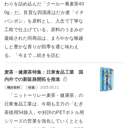
わりを詰め込んだ「クール一番麦茶40
0g」だ。良質な四国産はだか麦「イチ
バンボシ」を原料とし、入念で丁寧な
工程で仕上げている。原料のうまみが
凝縮された同商品は、まろやかな喉越
しと豊かな香りが四季を通じ味わえ
る。「今まで…続きを読む
麦茶・健康茶特集：日東食品工業 国
内外での新販路開拓を推進
2025.05.21
嗜好飲料
特集
「ニットーリレー麦茶・健康茶」の
日東食品工業は、今期も主力の「むぎ
茶徳用54袋入」や好評のPETボトル用
シリーズの営業を強化していくととも