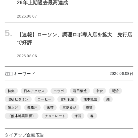
26年上期過去最高達成
2026.08.07
5.
【速報】ローソン、調理ロボ導入店を拡大 先行店
で好評
2026.08.06
注目キーワード
2026.08.08付
特集
日本アクセス
コラボ
岩田醸造
中食
明治
理研ビタミン
コーヒー
雪印乳業
熊本地震
麺
値上げ
業務用
抹茶
三菱食品
惣菜
〔熊本地震影響〕
チョコレート
海苔
春
タイアップ企画広告