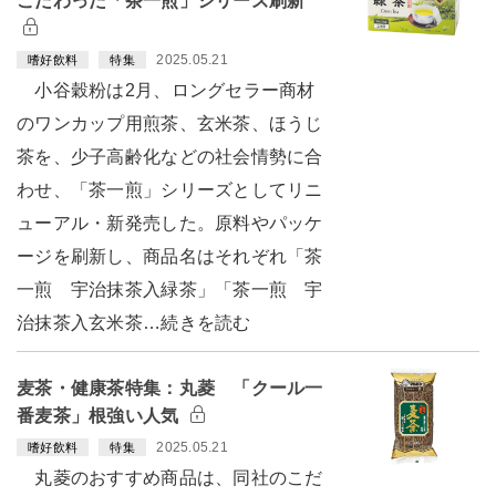
こだわった「茶一煎」シリーズ刷新
2025.05.21
嗜好飲料
特集
小谷穀粉は2月、ロングセラー商材
のワンカップ用煎茶、玄米茶、ほうじ
茶を、少子高齢化などの社会情勢に合
わせ、「茶一煎」シリーズとしてリニ
ューアル・新発売した。原料やパッケ
ージを刷新し、商品名はそれぞれ「茶
一煎 宇治抹茶入緑茶」「茶一煎 宇
治抹茶入玄米茶…続きを読む
麦茶・健康茶特集：丸菱 「クール一
番麦茶」根強い人気
2025.05.21
嗜好飲料
特集
丸菱のおすすめ商品は、同社のこだ