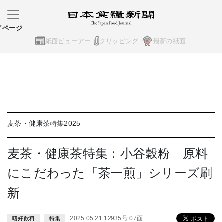
イページ
紙面ビューアー
クリッピング
最新の紙面
麦茶・健康茶特集2025
麦茶・健康茶特集：小谷穀粉 原料
にこだわった「茶一煎」シリーズ刷
新
2025.05.21 12935号 07面
嗜好飲料
特集