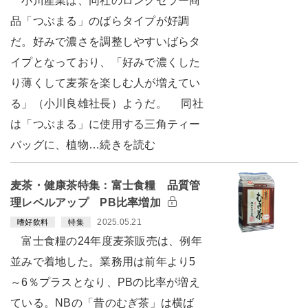
小川産業は、同社のロングセラー商
品「つぶまる」のばらタイプが好調
だ。好みで濃さを調整しやすいばらタ
イプとなっており、「好みで濃くした
り薄くして麦茶を楽しむ人が増えてい
る」（小川良雄社長）ようだ。 同社
は「つぶまる」に使用する三角ティー
バッグに、植物…続きを読む
麦茶・健康茶特集：富士食糧 品質管
理レベルアップ PB比率増加
2025.05.21
嗜好飲料
特集
富士食糧の24年度麦茶販売は、例年
並みで着地した。業務用は前年より5
～6％プラスとなり、PBの比率が増え
ている。NBの「昔のむぎ茶」は横ば