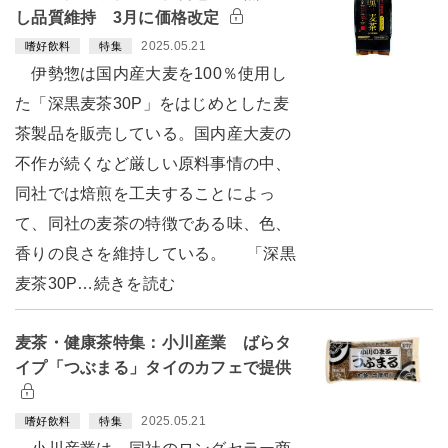
し品質維持 3月に価格改定
2025.05.21
嗜好飲料
特集
伊勢惣は国内産大麦を100％使用し
た「深黒麦茶30P」をはじめとした麦
茶製品を販売している。国内産大麦の
不作が続くなど厳しい原料事情の中、
同社では焙煎を工夫することによっ
て、同社の麦茶の特徴である味、色、
香りの良さを維持している。 「深黒
麦茶30P…続きを読む
麦茶・健康茶特集：小川産業 ばらタ
イプ「つぶまる」タイのカフェで提供
2025.05.21
嗜好飲料
特集