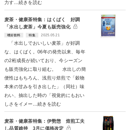
力す…続きを読む
麦茶・健康茶特集：はくばく 好調
「水出し麦茶」今夏も販売強化
2025.05.21
嗜好飲料
特集
「水出しでおいしい麦茶」が好調
な、はくばく。06年の発売以来、毎年
の2桁成長が続いており、今シーズン
も販売強化に取り組む。 水出しの簡
便性はもちろん、浅煎り焙煎で「穀物
本来の甘みを引き出した」（同社）味
わい、抽出した時の「視覚的にもおい
しさをイメー…続きを読む
麦茶・健康茶特集：伊勢惣 焙煎工夫
し品質維持 3月に価格改定