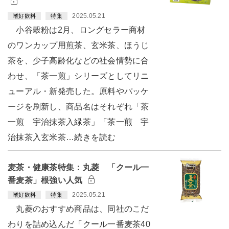
2025.05.21
嗜好飲料
特集
小谷穀粉は2月、ロングセラー商材
のワンカップ用煎茶、玄米茶、ほうじ
茶を、少子高齢化などの社会情勢に合
わせ、「茶一煎」シリーズとしてリニ
ューアル・新発売した。原料やパッケ
ージを刷新し、商品名はそれぞれ「茶
一煎 宇治抹茶入緑茶」「茶一煎 宇
治抹茶入玄米茶…続きを読む
麦茶・健康茶特集：丸菱 「クール一
番麦茶」根強い人気
2025.05.21
嗜好飲料
特集
丸菱のおすすめ商品は、同社のこだ
わりを詰め込んだ「クール一番麦茶40