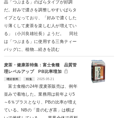
品「つぶまる」のばらタイプが好調
だ。好みで濃さを調整しやすいばらタ
イプとなっており、「好みで濃くした
り薄くして麦茶を楽しむ人が増えてい
る」（小川良雄社長）ようだ。 同社
は「つぶまる」に使用する三角ティー
バッグに、植物…続きを読む
麦茶・健康茶特集：富士食糧 品質管
理レベルアップ PB比率増加
2025.05.21
嗜好飲料
特集
富士食糧の24年度麦茶販売は、例年
並みで着地した。業務用は前年より5
～6％プラスとなり、PBの比率が増え
ている。NBの「昔のむぎ茶」は横ば
いで推移している。 業界全体で原料