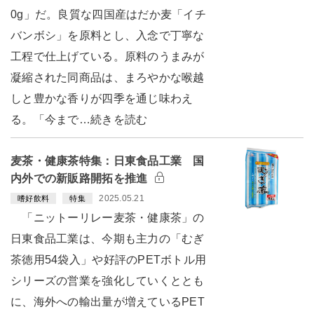
0g」だ。良質な四国産はだか麦「イチ
バンボシ」を原料とし、入念で丁寧な
工程で仕上げている。原料のうまみが
凝縮された同商品は、まろやかな喉越
しと豊かな香りが四季を通じ味わえ
る。「今まで…続きを読む
麦茶・健康茶特集：日東食品工業 国
内外での新販路開拓を推進
2025.05.21
嗜好飲料
特集
「ニットーリレー麦茶・健康茶」の
日東食品工業は、今期も主力の「むぎ
茶徳用54袋入」や好評のPETボトル用
シリーズの営業を強化していくととも
に、海外への輸出量が増えているPET