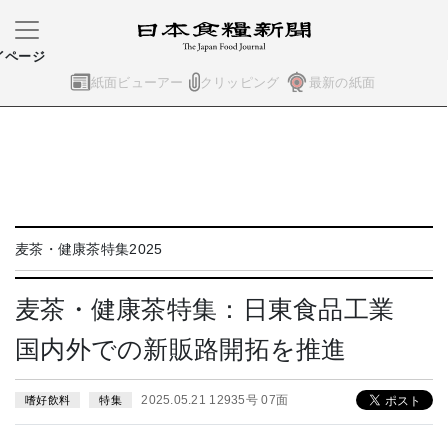
イページ
紙面ビューアー
クリッピング
最新の紙面
麦茶・健康茶特集2025
麦茶・健康茶特集：日東食品工業
国内外での新販路開拓を推進
2025.05.21 12935号 07面
嗜好飲料
特集