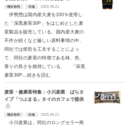
2025.05.21
嗜好飲料
特集
伊勢惣は国内産大麦を100％使用し
た「深黒麦茶30P」をはじめとした麦
茶製品を販売している。国内産大麦の
不作が続くなど厳しい原料事情の中、
同社では焙煎を工夫することによっ
て、同社の麦茶の特徴である味、色、
香りの良さを維持している。 「深黒
麦茶30P…続きを読む
麦茶・健康茶特集：小川産業 ばらタ
イプ「つぶまる」タイのカフェで提供
2025.05.21
嗜好飲料
特集
小川産業は、同社のロングセラー商