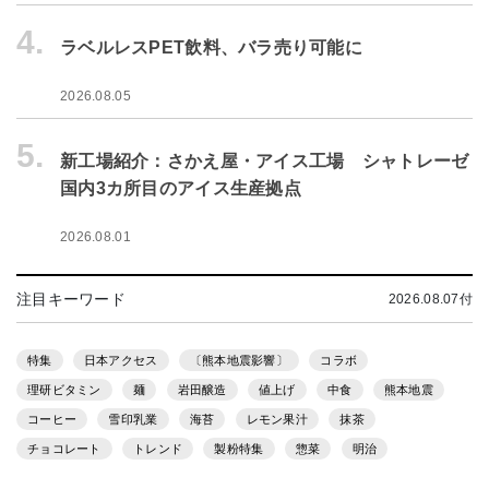
4.
ラベルレスPET飲料、バラ売り可能に
2026.08.05
5.
新工場紹介：さかえ屋・アイス工場 シャトレーゼ
国内3カ所目のアイス生産拠点
2026.08.01
注目キーワード
2026.08.07付
特集
日本アクセス
〔熊本地震影響〕
コラボ
理研ビタミン
麺
岩田醸造
値上げ
中食
熊本地震
コーヒー
雪印乳業
海苔
レモン果汁
抹茶
チョコレート
トレンド
製粉特集
惣菜
明治