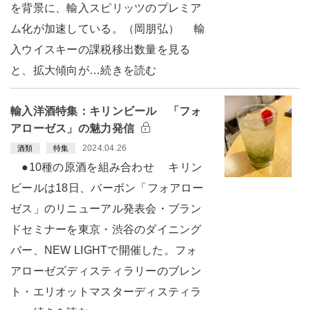
を背景に、輸入スピリッツのプレミア
ム化が加速している。（岡朋弘） 輸
入ウイスキーの課税移出数量を見る
と、拡大傾向が…続きを読む
輸入洋酒特集：キリンビール 「フォ
アローゼス」の魅力発信
2024.04.26
酒類
特集
●10種の原酒を組み合わせ キリン
ビールは18日、バーボン「フォアロー
ゼス」のリニューアル発表会・ブラン
ドセミナーを東京・渋谷のダイニング
バー、NEW LIGHTで開催した。フォ
アローゼズディスティラリーのブレン
ト・エリオットマスターディスティラ