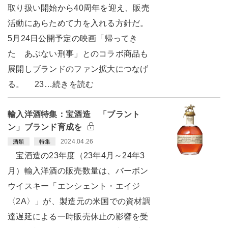
取り扱い開始から40周年を迎え、販売
活動にあらためて力を入れる方針だ。
5月24日公開予定の映画「帰ってき
た あぶない刑事」とのコラボ商品も
展開しブランドのファン拡大につなげ
る。 23…続きを読む
輸入洋酒特集：宝酒造 「ブラント
ン」ブランド育成を
2024.04.26
酒類
特集
宝酒造の23年度（23年4月～24年3
月）輸入洋酒の販売数量は、バーボン
ウイスキー「エンシェント・エイジ
〈2A〉」が、製造元の米国での資材調
達遅延による一時販売休止の影響を受