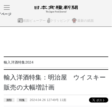
イページ
紙面ビューアー
クリッピング
最新の紙面
輸入洋酒特集2024
輸入洋酒特集：明治屋 ウイスキー
販売の大幅増計画
2024.04.26 12749号 11面
酒類
特集