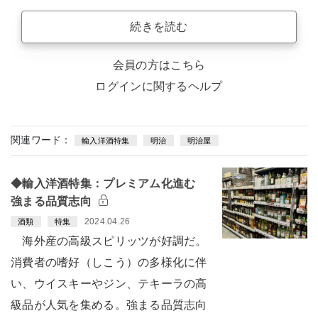
続きを読む
会員の方はこちら
ログインに関するヘルプ
関連ワード：
輸入洋酒特集
明治
明治屋
◆輸入洋酒特集：プレミアム化進む
強まる品質志向
2024.04.26
酒類
特集
海外産の高級スピリッツが好調だ。
消費者の嗜好（しこう）の多様化に伴
い、ウイスキーやジン、テキーラの高
級品が人気を集める。強まる品質志向