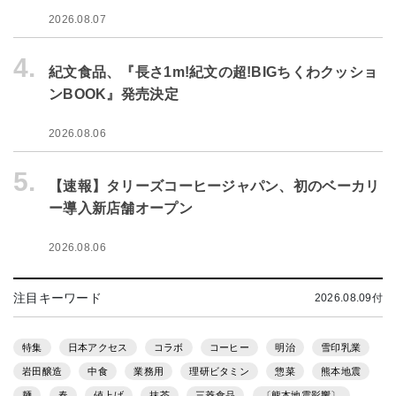
2026.08.07
4.
紀文食品、『長さ1m!紀文の超!BIGちくわクッショ
ンBOOK』発売決定
2026.08.06
5.
【速報】タリーズコーヒージャパン、初のベーカリ
ー導入新店舗オープン
2026.08.06
注目キーワード
2026.08.09付
特集
日本アクセス
コラボ
コーヒー
明治
雪印乳業
岩田醸造
中食
業務用
理研ビタミン
惣菜
熊本地震
麺
春
値上げ
抹茶
三菱食品
〔熊本地震影響〕