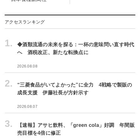
アクセスランキング
1.
◆酒類流通の未来を探る：一杯の意味問い直す時代
へ 酒税改正、新たな転換点に
2026.08.08
2.
“三菱食品がいてよかった”に全力 4戦略で製販の
成長支援 伊藤社長が方針示す
2026.08.07
3.
【速報】アサヒ飲料、「green cola」好調 年間販
売目標を4倍に修正