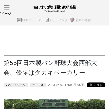
イページ
紙面ビューアー
クリッピング
最新の紙面
第55回日本製パン野球大会西部大
会、優勝はタカキベーカリー
2023.06.07 12590号 05面
パン・シリアル
ニュース