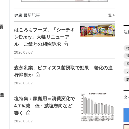
健康 最新記事
一覧 >
価
はごろもフーズ、「シーチキ
注
ンEvery」大幅リニューア
ル ご飯との相性訴求
2026.08.07
森永乳業、ビフィズス菌摂取で効果 老化の進
行抑制か
2026.08.07
庫量
タ
塩特集：家庭用＝消費変化で
4.7％減 低・減塩志向など
響く
2026.08.07