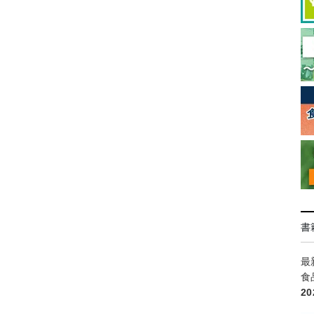
書
最
食
2