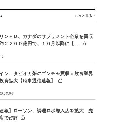
報
もっと見る >
リンＨＤ、カナダのサプリメント企業を買収
約２２００億円で、１０月以降に【…
:41
イン、タピオカ茶のゴンチャ買収＝飲食業界
投資拡大【時事通信速報】
26.08.06
速報】ローソン、調理ロボ導入店を拡大 先
店で好評