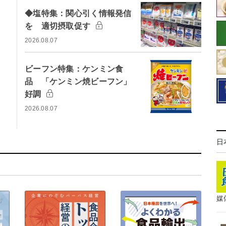
◆塩特集：関心引く情報発信
を 適切摂取促す
2026.08.07
ビーフン特集：ケンミン食
品 「ケンミン焼ビーフン」
好調
2026.08.07
日
媒