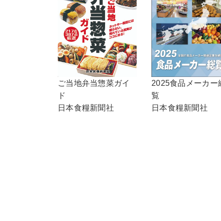
ご当地弁当惣菜ガイ
2025食品メーカー
ド
覧
日本食糧新聞社
日本食糧新聞社