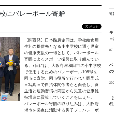
中校にバレーボール寄贈
速
キ
＝
【関西発】日本酪農協同は、学校給食用
牛乳の提供先となる小中学校に通う児童
07
の健康支援の一環として、バレーボール
寄贈によるスポーツ振興に取り組んでい
ベ
る。7日には、大阪府岸和田市の小中学校
の
で使用するためのバレーボール108球を
同市に寄贈。同市役所で行われた贈呈式
20
＝写真＝で自治体関係者らと面会し、食
生活と運動習慣の両面から児童の健康維
持増進に貢献していくことを伝えた。
【
バレーボール寄贈の取り組みは、大阪府
行
堺市を拠点に活動する男子プロバレーボ