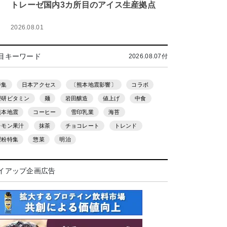
トレーゼ国内3カ所目のアイス生産拠点
2026.08.01
目キーワード
2026.08.07付
特集
日本アクセス
〔熊本地震影響〕
コラボ
理研ビタミン
麺
岩田醸造
値上げ
中食
熊本地震
コーヒー
雪印乳業
海苔
レモン果汁
抹茶
チョコレート
トレンド
製粉特集
惣菜
明治
イアップ企画広告