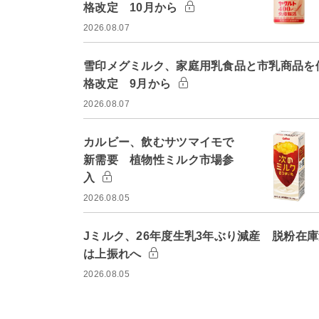
格改定 10月から
2026.08.07
雪印メグミルク、家庭用乳食品と市乳商品を
格改定 9月から
2026.08.07
カルビー、飲むサツマイモで
新需要 植物性ミルク市場参
入
2026.08.05
Jミルク、26年度生乳3年ぶり減産 脱粉在
は上振れへ
2026.08.05