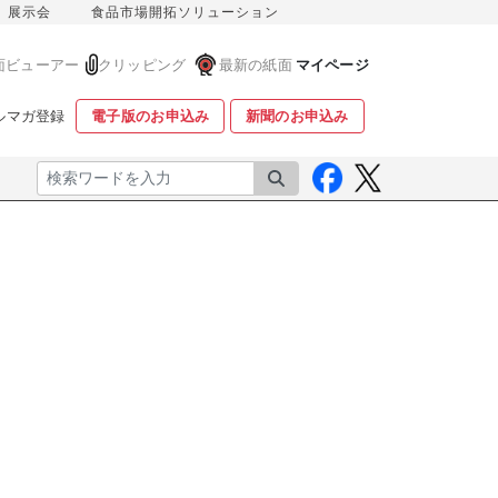
展示会
食品市場開拓ソリューション
面ビューアー
クリッピング
最新の紙面
マイページ
ルマガ登録
電子版のお申込み
新聞のお申込み
検索