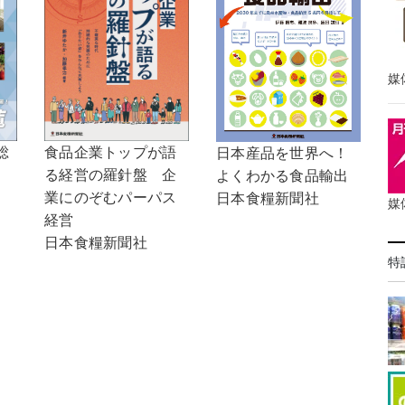
媒
食品企業トップが語
総
日本産品を世界へ！
る経営の羅針盤 企
よくわかる食品輸出
業にのぞむパーパス
日本食糧新聞社
媒
経営
日本食糧新聞社
特