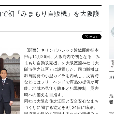
内で初「みまもり自販機」を大阪護
【関西】キリンビバレッジ近畿圏統括本
部は11月26日、大阪府内で初となる「み
まもり自動販売機」を大阪護國神社（大
阪市住之江区）に設置した。同自販機は
独自開発の小型カメラを内蔵し、災害時
速
などにはフリーベンドで商品の提供が可
能。地域の見守り防犯と犯罪抑制、災害
時への備えを目指す。
活
同社は大阪市住之江区と安全安心なまち
響
づくりに関する協定を9月24日に締結。
同協定の目的を実現するための取組みと
20