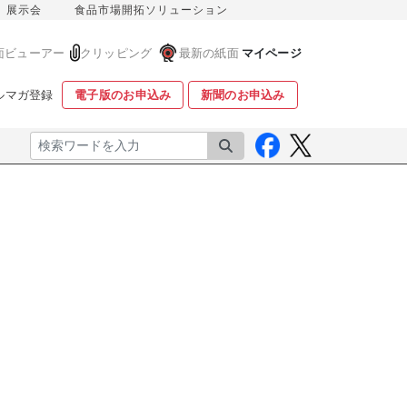
展示会
食品市場開拓ソリューション
面ビューアー
クリッピング
最新の紙面
マイページ
ルマガ登録
電子版のお申込み
新聞のお申込み
検索