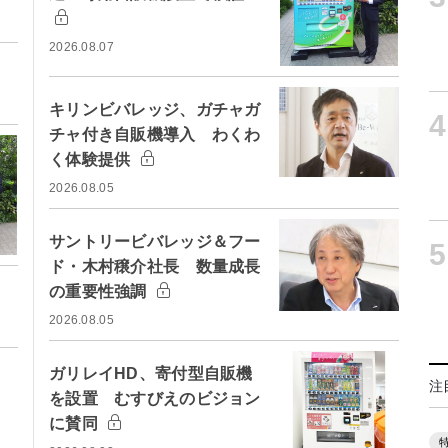
2026.08.07
キリンビバレッジ、ガチャガ
4
チャ付き自販機導入 わくわ
く体験提供
2026.08.05
サントリービバレッジ＆フー
5
ド・木村穣介社長 数量成長
の重要性強調
2026.08.05
ガリレイHD、寄付型自販機
注
を設置 むすびえのビジョン
に賛同