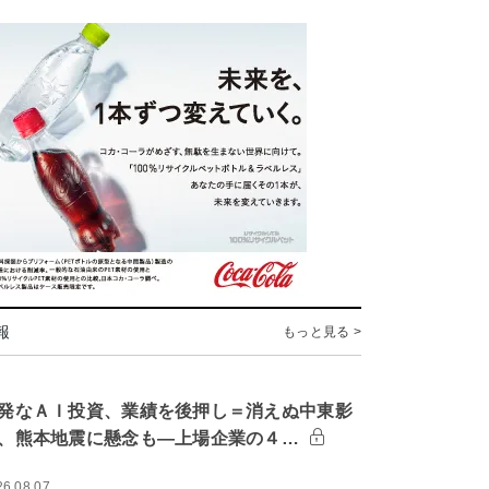
報
もっと見る >
発なＡＩ投資、業績を後押し＝消えぬ中東影
、熊本地震に懸念も―上場企業の４…
26.08.07