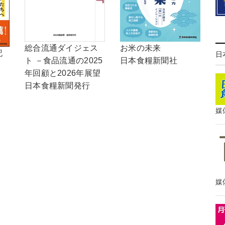
総合流通ダイジェス
お米の未来
記
日
ト －食品流通の2025
日本食糧新聞社
年回顧と2026年展望
日本食糧新聞発行
媒
媒