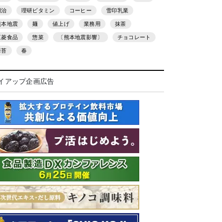
明治
理研ビタミン
コーヒー
雪印乳業
熊本地震
麺
値上げ
業務用
抹茶
三菱食品
惣菜
〔熊本地震影響〕
チョコレート
海苔
春
イアップ企画広告