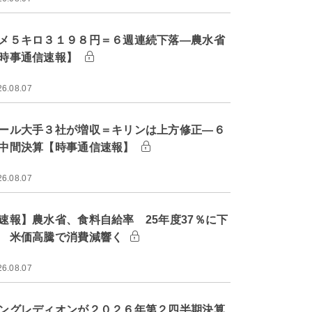
メ５キロ３１９８円＝６週連続下落―農水省
時事通信速報】
26.08.07
ール大手３社が増収＝キリンは上方修正―６
中間決算【時事通信速報】
26.08.07
速報】農水省、食料自給率 25年度37％に下
 米価高騰で消費減響く
26.08.07
ングレディオンが２０２６年第２四半期決算