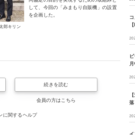
して、今回の「みまもり自販機」の設置
を企画した。
コ
【
太郎キリン
20
ビ
月
20
続きを読む
【
会員の方はこちら
落
ンに関するヘルプ
20
イ