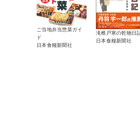
ご当地弁当惣菜ガイ
滝椎戸寒の乾物日
ド
日本食糧新聞社
日本食糧新聞社