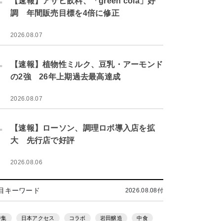
【速報】アサヒ飲料、「green cola」好
調 年間販売目標を4倍に修正
2026.08.07
.
【速報】植物性ミルク、豆乳・アーモンド
の2強 26年上期過去最高達成
2026.08.07
.
【速報】ローソン、調理ロボ導入店を拡
大 先行店で好評
2026.08.06
目キーワード
2026.08.08付
特集
日本アクセス
コラボ
岩田醸造
中食