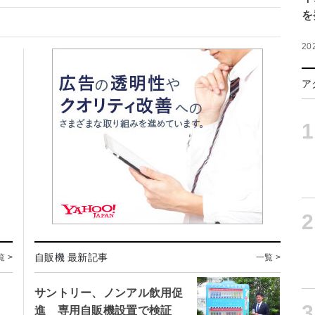
を
20
ア
1
2
自販機 最新記事
覧 >
一覧 >
サントリー、ノンアル飲用促
3
進 専用自販機設置で検証