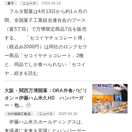
2025.04.18
菓子
ニュース
フルタ製菓は4月13日から約1ヵ月の
間、全国菓子工業組合連合会のブース
（宴5丁目）で万博限定商品7点を販売
する。 「セコイヤチョコレート博」
（税込み2000円）は同社のロングセラ
ー商品「セコイヤチョコレート」2種
と、同品でしか食べられない「セコイ
ヤ…続きを読む
大阪・関西万博開幕：ORA外食パビリ
オン＝伊藤ハム米久HD ハンバーガ
ー・包…
2025.04.18
その他加工食品
ニュース
伊藤ハム米久ホールディングスは、
来場者に未来を意識したハンバーガー