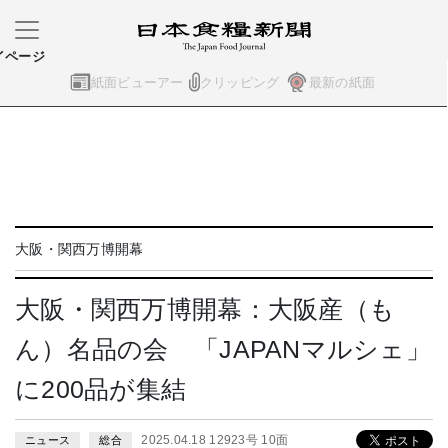
イページ
紙面ビューアー
クリッピング
最新の紙面
大阪・関西万博開幕
大阪・関西万博開幕：大阪産（も
ん）名品の会 「JAPANマルシェ」
に200品が集結
2025.04.18 12923号 10面
ニュース
総合