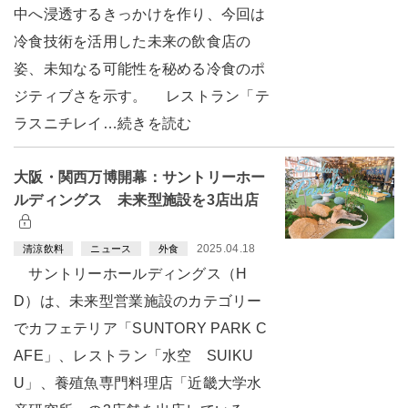
中へ浸透するきっかけを作り、今回は
冷食技術を活用した未来の飲食店の
姿、未知なる可能性を秘める冷食のポ
ジティブさを示す。 レストラン「テ
ラスニチレイ…続きを読む
大阪・関西万博開幕：サントリーホー
ルディングス 未来型施設を3店出店
2025.04.18
清涼飲料
ニュース
外食
サントリーホールディングス（H
D）は、未来型営業施設のカテゴリー
でカフェテリア「SUNTORY PARK C
AFE」、レストラン「水空 SUIKU
U」、養殖魚専門料理店「近畿大学水