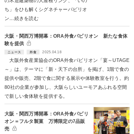
の木造建築物の大屋根リング、「いの
ち」をひも解くシグネチャーパビリオ
ン…続きを読む
大阪・関西万博開幕：ORA外食パビリオン 新たな食体
験を提供
2025.04.18
ニュース
外食
大阪外食産業協会のORA外食パビリオン「宴～UTAGE
～」は、テーマに「新・天下の台所」を掲げ、1階で食の
提供や販売、2階で食に関する展示や体験教室を行う。約
80社の企業が参加し、大阪らしいユーモアあふれる空間
で新しい食体験を提供する。
大阪・関西万博開幕：ORA外食パビリ
オン＝フルタ製菓 万博限定の7品販
売