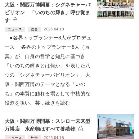
大阪・関西万博開幕：シグネチャーパ
ビリオン 「いのちの輝き」呼び覚ま
す
2025.04.18
ニュース
総合
●各界トップランナー8人がプロデュ
ース 各界のトップランナー8人（写
真）が、自身の哲学と知見に基づき
「いのちの輝きとは何か」を表した八
つの「シグネチャーパビリオン」。大
阪・関西万博のテーマとなる「いの
ち」の本質に触れる場として中核的な
役割を担い、芸…続きを読む
大阪・関西万博開幕：スシロー未来型
万博店 水産物はすべて養殖物
2025.04.18
ニュース
外食