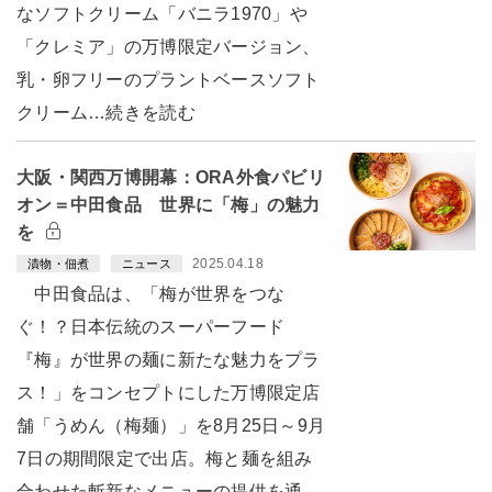
なソフトクリーム「バニラ1970」や
「クレミア」の万博限定バージョン、
乳・卵フリーのプラントベースソフト
クリーム…続きを読む
大阪・関西万博開幕：ORA外食パビリ
オン＝中田食品 世界に「梅」の魅力
を
2025.04.18
漬物・佃煮
ニュース
中田食品は、「梅が世界をつな
ぐ！？日本伝統のスーパーフード
『梅』が世界の麺に新たな魅力をプラ
ス！」をコンセプトにした万博限定店
舗「うめん（梅麺）」を8月25日～9月
7日の期間限定で出店。梅と麺を組み
合わせた斬新なメニューの提供を通