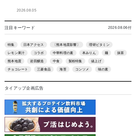
2026.08.05
注目キーワード
2026.08.06付
特集
日本アクセス
〔熊本地震影響〕
理研ビタミン
レモン果汁
コラボ
中華料理の素
本みりん
麺
抹茶
熊本地震
岩田醸造
中食
製粉特集
値上げ
チョコレート
三菱食品
海苔
コンソメ
味の素
タイアップ企画広告