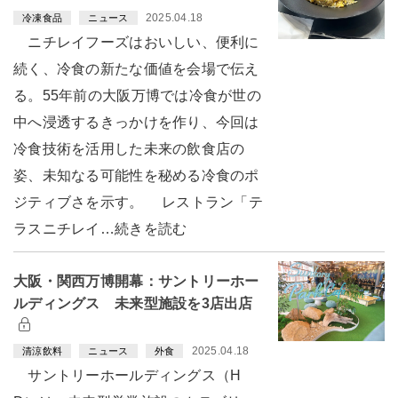
2025.04.18
冷凍食品
ニュース
ニチレイフーズはおいしい、便利に
続く、冷食の新たな価値を会場で伝え
る。55年前の大阪万博では冷食が世の
中へ浸透するきっかけを作り、今回は
冷食技術を活用した未来の飲食店の
姿、未知なる可能性を秘める冷食のポ
ジティブさを示す。 レストラン「テ
ラスニチレイ…続きを読む
大阪・関西万博開幕：サントリーホー
ルディングス 未来型施設を3店出店
2025.04.18
清涼飲料
ニュース
外食
サントリーホールディングス（H