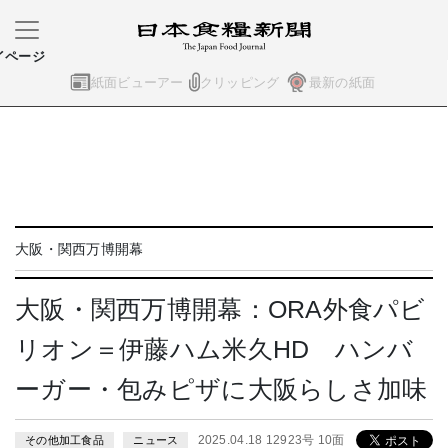
イページ
紙面ビューアー
クリッピング
最新の紙面
大阪・関西万博開幕
大阪・関西万博開幕：ORA外食パビ
リオン＝伊藤ハム米久HD ハンバ
ーガー・包みピザに大阪らしさ加味
2025.04.18 12923号 10面
その他加工食品
ニュース