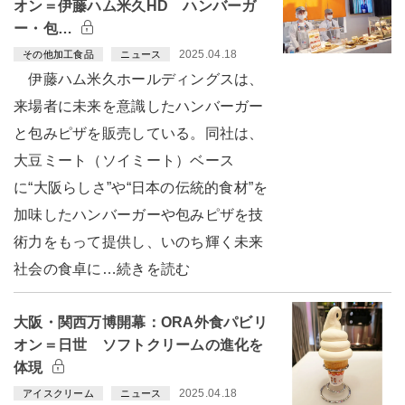
オン＝伊藤ハム米久HD ハンバーガ
ー・包…
2025.04.18
その他加工食品
ニュース
伊藤ハム米久ホールディングスは、
来場者に未来を意識したハンバーガー
と包みピザを販売している。同社は、
大豆ミート（ソイミート）ベース
に“大阪らしさ”や“日本の伝統的食材”を
加味したハンバーガーや包みピザを技
術力をもって提供し、いのち輝く未来
社会の食卓に…続きを読む
大阪・関西万博開幕：ORA外食パビリ
オン＝日世 ソフトクリームの進化を
体現
2025.04.18
アイスクリーム
ニュース