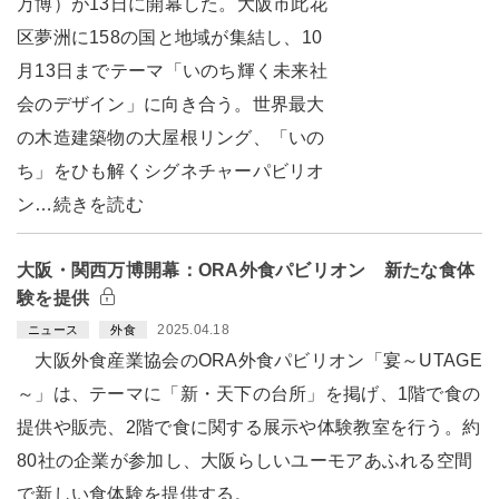
万博）が13日に開幕した。大阪市此花
区夢洲に158の国と地域が集結し、10
月13日までテーマ「いのち輝く未来社
会のデザイン」に向き合う。世界最大
の木造建築物の大屋根リング、「いの
ち」をひも解くシグネチャーパビリオ
ン…続きを読む
大阪・関西万博開幕：ORA外食パビリオン 新たな食体
験を提供
2025.04.18
ニュース
外食
大阪外食産業協会のORA外食パビリオン「宴～UTAGE
～」は、テーマに「新・天下の台所」を掲げ、1階で食の
提供や販売、2階で食に関する展示や体験教室を行う。約
80社の企業が参加し、大阪らしいユーモアあふれる空間
で新しい食体験を提供する。