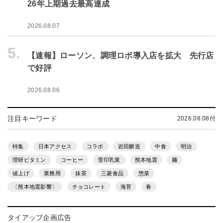
26年上期過去最高達成
2026.08.07
5.
【速報】ローソン、調理ロボ導入店を拡大 先行店
で好評
2026.08.06
注目キーワード
2026.08.08付
特集
日本アクセス
コラボ
岩田醸造
中食
明治
理研ビタミン
コーヒー
雪印乳業
熊本地震
麺
値上げ
業務用
抹茶
三菱食品
惣菜
〔熊本地震影響〕
チョコレート
海苔
春
タイアップ企画広告