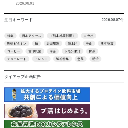
2026.08.01
注目キーワード
2026.08.07付
特集
日本アクセス
〔熊本地震影響〕
コラボ
理研ビタミン
麺
岩田醸造
値上げ
中食
熊本地震
コーヒー
雪印乳業
海苔
レモン果汁
抹茶
チョコレート
トレンド
製粉特集
惣菜
明治
タイアップ企画広告