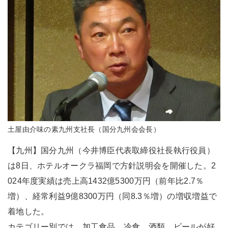
土屋由介味の素九州支社長（国分九州会会長）
【九州】国分九州（今井博臣代表取締役社長執行役員）
は8日、ホテルオークラ福岡で方針説明会を開催した。2
024年度実績は売上高1432億5300万円（前年比2.7％
増）、経常利益9億8300万円（同8.3％増）の増収増益で
着地した。
カテゴリー別では、加工食品、冷食、酒類、ビールが好