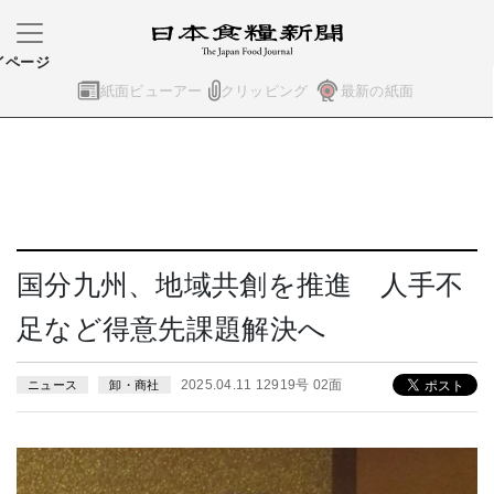
イページ
紙面ビューアー
クリッピング
最新の紙面
国分九州、地域共創を推進 人手不
足など得意先課題解決へ
2025.04.11 12919号 02面
ニュース
卸・商社