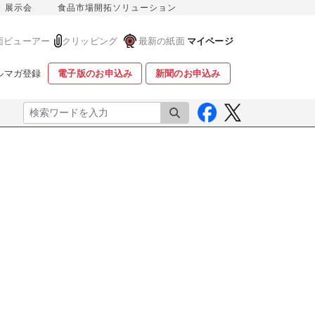
展示会
食品市場開拓ソリューション
面ビューアー
クリッピング
最新の紙面
マイページ
ルマガ登録
電子版のお申込み
新聞のお申込み
検索