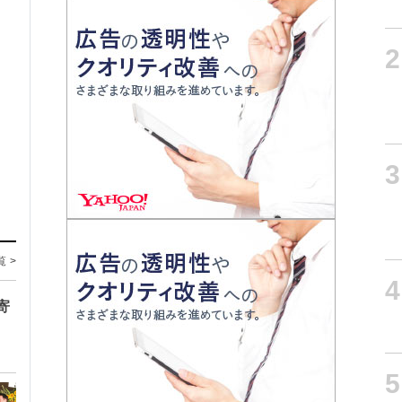
2
3
覧 >
4
寄
5