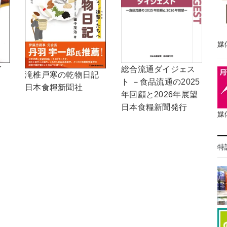
媒
イ
総合流通ダイジェス
滝椎戸寒の乾物日記
ト －食品流通の2025
日本食糧新聞社
年回顧と2026年展望
日本食糧新聞発行
媒
特