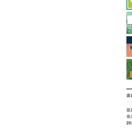
書
最
食
2