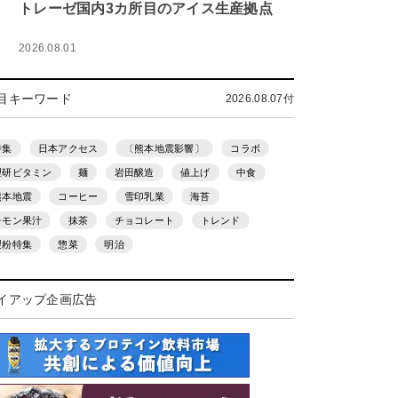
トレーゼ国内3カ所目のアイス生産拠点
2026.08.01
目キーワード
2026.08.07付
特集
日本アクセス
〔熊本地震影響〕
コラボ
理研ビタミン
麺
岩田醸造
値上げ
中食
熊本地震
コーヒー
雪印乳業
海苔
レモン果汁
抹茶
チョコレート
トレンド
製粉特集
惣菜
明治
イアップ企画広告