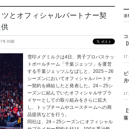
ッツとオフィシャルパートナー契
速
提供
コ
027号 03面
【
雪印メグミルクは4日、男子プロバスケッ
17
トボールチーム「千葉ジェッツ」を運営
する千葉ジェッツふなばしと、2025～26
ビ
シーズンにおいてオフィシャルパートナ
月
ー契約を締結したと発表した。24～25シ
ーズンに結んでいたオフィシャルサプラ
17
イヤーとしての取り組みをさらに拡大
し、トップチームやユースチームへの商
【
品提供などを行う。
落
同社は、24～25シーズンにオフィシャル
サプライヤー契約を結び、100％果汁飲