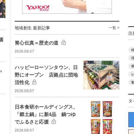
地域創生 最新記事
一覧 >
注
価
胃心伝真＝歴史の道
2026.08.07
ハッピーローソンタウン、日
か
野にオープン 店拠点に団地
活性化
2026.08.07
タ
日本食研ホールディングス、
「郷土鍋」に新4品 鍋つゆ
でふるさと応援
2026.08.07