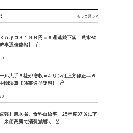
報
もっと見る >
メ５キロ３１９８円＝６週連続下落―農水省
時事通信速報】
:39
ール大手３社が増収＝キリンは上方修正―６
中間決算【時事通信速報】
:28
速報】農水省、食料自給率 25年度37％に下
 米価高騰で消費減響く