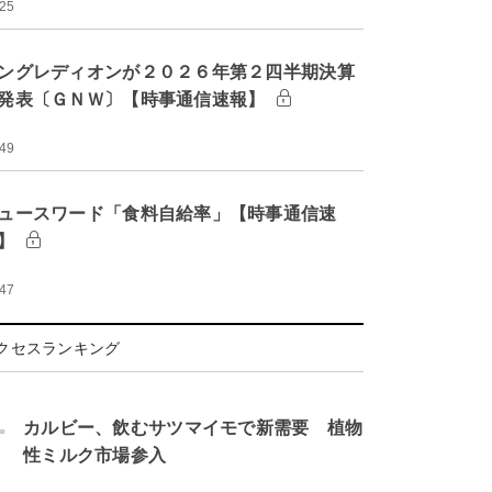
:25
ングレディオンが２０２６年第２四半期決算
発表〔ＧＮＷ〕【時事通信速報】
:49
ュースワード「食料自給率」【時事通信速
】
:47
クセスランキング
.
カルビー、飲むサツマイモで新需要 植物
性ミルク市場参入