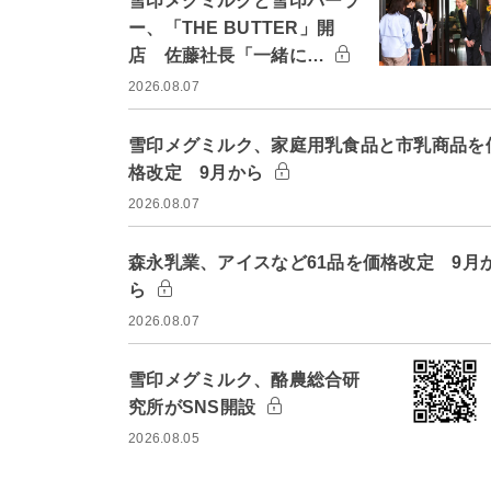
雪印メグミルクと雪印パーラ
ー、「THE BUTTER」開
店 佐藤社長「一緒に…
2026.08.07
雪印メグミルク、家庭用乳食品と市乳商品を
格改定 9月から
2026.08.07
森永乳業、アイスなど61品を価格改定 9月
ら
2026.08.07
雪印メグミルク、酪農総合研
究所がSNS開設
2026.08.05