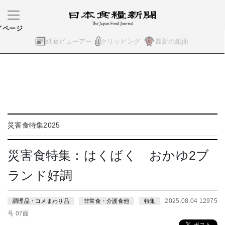
イページ
紙面ビューアー
クリッピング
最新の紙面
災害食特集2025
災害食特集：はくばく おかゆ2ブ
ランド好調
2025.08.04 12975
調理品・コメまわり品
非常食・介護食他
特集
号 07面