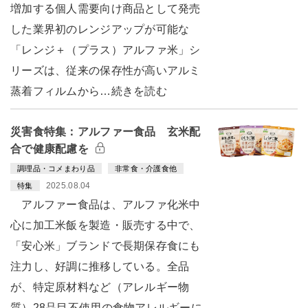
増加する個人需要向け商品として発売
した業界初のレンジアップが可能な
「レンジ＋（プラス）アルファ米」シ
リーズは、従来の保存性が高いアルミ
蒸着フィルムから…続きを読む
災害食特集：アルファー食品 玄米配
合で健康配慮を
調理品・コメまわり品
非常食・介護食他
2025.08.04
特集
アルファー食品は、アルファ化米中
心に加工米飯を製造・販売する中で、
「安心米」ブランドで長期保存食にも
注力し、好調に推移している。全品
が、特定原材料など（アレルギー物
質）28品目不使用の食物アレルギーに