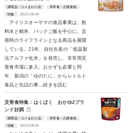
調理品・コメまわり品
非常食・介護食他
2025.08.04
特集
アイリスオーヤマの食品事業は、飲
料水と精米、パックご飯を中心に、災
害時のライフラインとなる商品を展開
している。21年、自社生産の「低温製
法アルファ化米」を発売し、非常用災
害食市場に参入。おかずも必要と同
年、新潟の「ゆのたに」からレトルト
食品と缶詰の事…続きを読む
災害食特集：はくばく おかゆ2ブラ
ンド好調
調理品・コメまわり品
非常食・介護食他
2025.08.04
特集