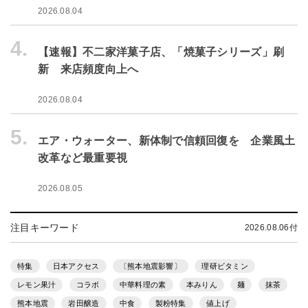
2026.08.04
4.
【速報】不二家洋菓子店、「焼菓子シリーズ」刷
新 来店頻度向上へ
2026.08.04
5.
エア・ウォーター、新体制で信頼回復を 企業風土
改革など最重要視
2026.08.05
注目キーワード
2026.08.06付
特集
日本アクセス
〔熊本地震影響〕
理研ビタミン
レモン果汁
コラボ
中華料理の素
本みりん
麺
抹茶
熊本地震
岩田醸造
中食
製粉特集
値上げ