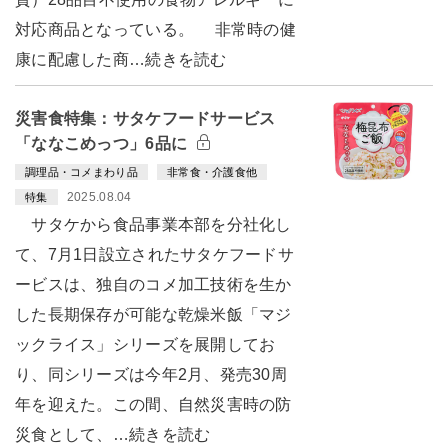
対応商品となっている。 非常時の健
康に配慮した商…続きを読む
災害食特集：サタケフードサービス
「ななこめっつ」6品に
調理品・コメまわり品
非常食・介護食他
2025.08.04
特集
サタケから食品事業本部を分社化し
て、7月1日設立されたサタケフードサ
ービスは、独自のコメ加工技術を生か
した長期保存が可能な乾燥米飯「マジ
ックライス」シリーズを展開してお
り、同シリーズは今年2月、発売30周
年を迎えた。この間、自然災害時の防
災食として、…続きを読む