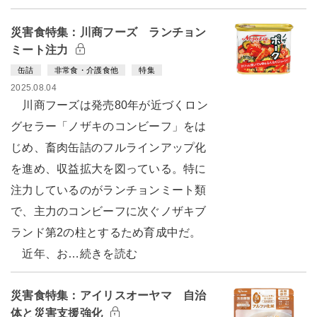
災害食特集：川商フーズ ランチョン
ミート注力
缶詰
非常食・介護食他
特集
2025.08.04
川商フーズは発売80年が近づくロン
グセラー「ノザキのコンビーフ」をは
じめ、畜肉缶詰のフルラインアップ化
を進め、収益拡大を図っている。特に
注力しているのがランチョンミート類
で、主力のコンビーフに次ぐノザキブ
ランド第2の柱とするため育成中だ。
近年、お…続きを読む
災害食特集：アイリスオーヤマ 自治
体と災害支援強化