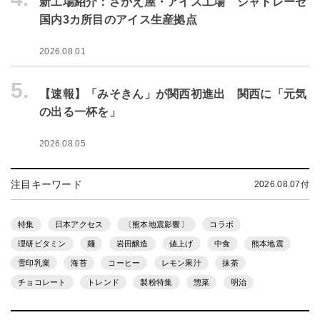
新工場紹介：さかえ屋・アイス工場 シャトレーゼ
国内3カ所目のアイス生産拠点
2026.08.01
5.
【速報】「みそきん」が関西初進出 関西に「元気
の出る一杯を」
2026.08.05
注目キーワード
2026.08.07付
特集
日本アクセス
〔熊本地震影響〕
コラボ
理研ビタミン
麺
岩田醸造
値上げ
中食
熊本地震
雪印乳業
海苔
コーヒー
レモン果汁
抹茶
チョコレート
トレンド
製粉特集
惣菜
明治