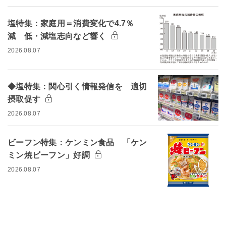
塩特集：家庭用＝消費変化で4.7％
減 低・減塩志向など響く
2026.08.07
◆塩特集：関心引く情報発信を 適切
摂取促す
2026.08.07
ビーフン特集：ケンミン食品 「ケン
ミン焼ビーフン」好調
2026.08.07