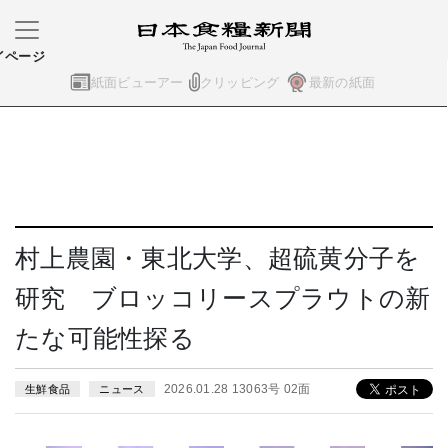
イページ
紙面ビューアー
クリッピング
最新の紙面
村上農園・東北大学、超硫黄分子を
研究 ブロッコリースプラウトの新
たな可能性探る
2026.01.28 13063号 02面
生鮮食品
ニュース