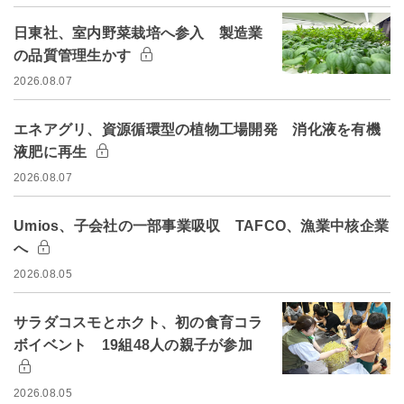
日東社、室内野菜栽培へ参入 製造業
の品質管理生かす
2026.08.07
エネアグリ、資源循環型の植物工場開発 消化液を有機
液肥に再生
2026.08.07
Umios、子会社の一部事業吸収 TAFCO、漁業中核企業
へ
2026.08.05
サラダコスモとホクト、初の食育コラ
ボイベント 19組48人の親子が参加
2026.08.05