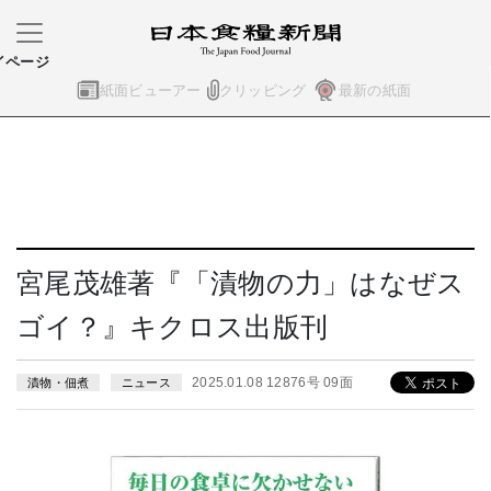
イページ
紙面ビューアー
クリッピング
最新の紙面
宮尾茂雄著『「漬物の力」はなぜス
ゴイ？』キクロス出版刊
2025.01.08 12876号 09面
漬物・佃煮
ニュース