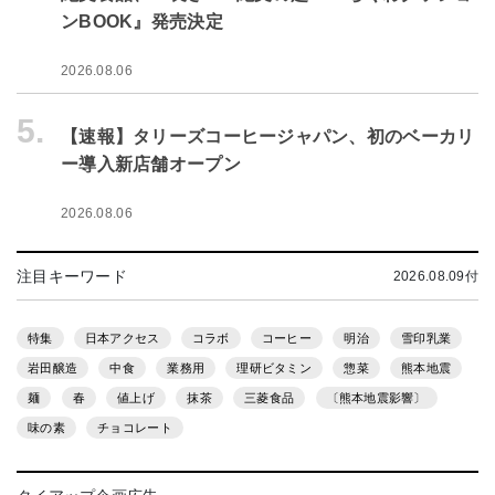
ンBOOK』発売決定
2026.08.06
5.
【速報】タリーズコーヒージャパン、初のベーカリ
ー導入新店舗オープン
2026.08.06
注目キーワード
2026.08.09付
特集
日本アクセス
コラボ
コーヒー
明治
雪印乳業
岩田醸造
中食
業務用
理研ビタミン
惣菜
熊本地震
麺
春
値上げ
抹茶
三菱食品
〔熊本地震影響〕
味の素
チョコレート