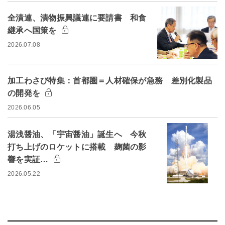
全漬連、漬物振興議連に要請書 和食
継承へ国策を
2026.07.08
加工わさび特集：首都圏＝人材確保が急務 差別化製品
の開発を
2026.06.05
湯浅醤油、「宇宙醤油」誕生へ 今秋
打ち上げのロケットに搭載 麹菌の影
響を実証…
2026.05.22