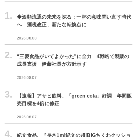
1.
◆酒類流通の未来を探る：一杯の意味問い直す時代
へ 酒税改正、新たな転換点に
2026.08.08
2.
“三菱食品がいてよかった”に全力 4戦略で製販の
成長支援 伊藤社長が方針示す
2026.08.07
3.
【速報】アサヒ飲料、「green cola」好調 年間販
売目標を4倍に修正
2026.08.07
4.
紀文食品、『長さ1m!紀文の超!BIGちくわクッショ