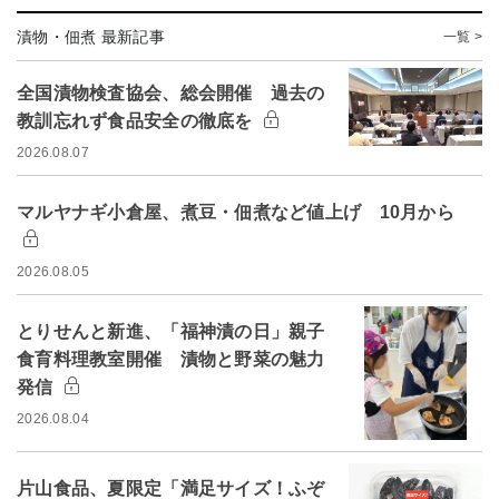
漬物・佃煮 最新記事
一覧 >
全国漬物検査協会、総会開催 過去の
教訓忘れず食品安全の徹底を
2026.08.07
マルヤナギ小倉屋、煮豆・佃煮など値上げ 10月から
2026.08.05
とりせんと新進、「福神漬の日」親子
食育料理教室開催 漬物と野菜の魅力
発信
2026.08.04
片山食品、夏限定「満足サイズ！ふぞ