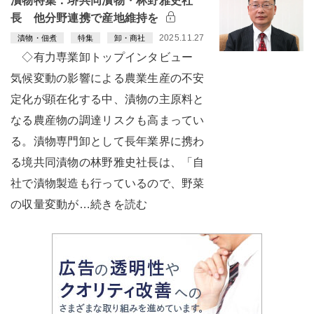
漬物特集：堺共同漬物・林野雅史社
長 他分野連携で産地維持を
2025.11.27
漬物・佃煮
特集
卸・商社
◇有力専業卸トップインタビュー
気候変動の影響による農業生産の不安
定化が顕在化する中、漬物の主原料と
なる農産物の調達リスクも高まってい
る。漬物専門卸として長年業界に携わ
る境共同漬物の林野雅史社長は、「自
社で漬物製造も行っているので、野菜
の収量変動が…続きを読む