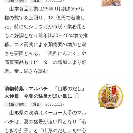
2025.11.27
漬物・佃煮
特集
山本食品工業は25年9月期決算が目
標の数字を上回り、121億円で着地し
た。特に紅ショウガが市販・業務用と
もに好調となり前年比30～40％増で推
移。コメ高騰による麺需要の増加と暑
さを要因とみる。「黒酢にんにく」や
高菜商品もリピーターの増加により好
調。量…続きを読む
漬物特集：マルハチ 「山形のだし」
大伸長 今夏の猛暑が追い風に
2025.11.27
漬物・佃煮
特集
山形県の浅漬けメーカー大手のマル
ハチは、夏の猛暑が追い風となり「若
もぎ小茄子」と「山形のだし」を中心