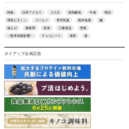
特集
日本アクセス
コラボ
岩田醸造
中食
明治
理研ビタミン
コーヒー
雪印乳業
熊本地震
麺
値上げ
業務用
抹茶
三菱食品
惣菜
〔熊本地震影響〕
チョコレート
海苔
春
タイアップ企画広告