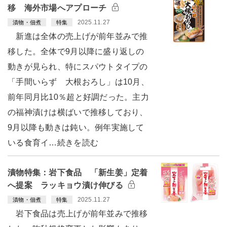
移 海外市場へアプローチ
2025.11.27
漬物・佃煮
特集
新進は全体の売上げが前年並みで推
移した。全体で9月以降に盛り返しの
動きが見られ、特にスパウトタイプの
「手間いらず 大根おろし」は10月、
前年同月比10％超と好調だった。主力
の福神漬けは横ばいで推移しており、
9月以降も動きは鈍い。例年実施して
いる食育イ…続きを読む
漬物特集：岩下食品 「新生姜」定着
へ提案 ラッキョウ漬け伸びる
2025.11.27
漬物・佃煮
特集
岩下食品は売上げが前年並みで推移