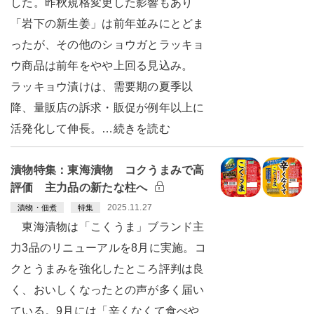
した。昨秋規格変更した影響もあり
「岩下の新生姜」は前年並みにとどま
ったが、その他のショウガとラッキョ
ウ商品は前年をやや上回る見込み。
ラッキョウ漬けは、需要期の夏季以
降、量販店の訴求・販促が例年以上に
活発化して伸長。…続きを読む
漬物特集：東海漬物 コクうまみで高
評価 主力品の新たな柱へ
2025.11.27
漬物・佃煮
特集
東海漬物は「こくうま」ブランド主
力3品のリニューアルを8月に実施。コ
クとうまみを強化したところ評判は良
く、おいしくなったとの声が多く届い
ている。9月には「辛くなくて食べや