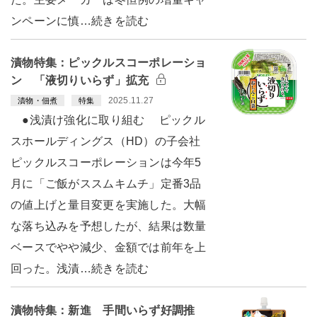
ンペーンに慎…続きを読む
漬物特集：ピックルスコーポレーショ
ン 「液切りいらず」拡充
2025.11.27
漬物・佃煮
特集
●浅漬け強化に取り組む ピックル
スホールディングス（HD）の子会社
ピックルスコーポレーションは今年5
月に「ご飯がススムキムチ」定番3品
の値上げと量目変更を実施した。大幅
な落ち込みを予想したが、結果は数量
ベースでやや減少、金額では前年を上
回った。浅漬…続きを読む
漬物特集：新進 手間いらず好調推