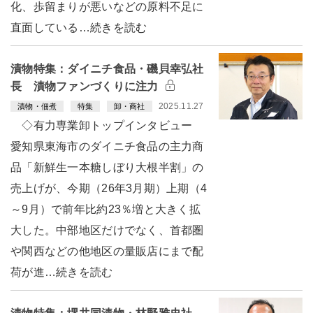
化、歩留まりが悪いなどの原料不足に
直面している…続きを読む
漬物特集：ダイニチ食品・磯貝幸弘社
長 漬物ファンづくりに注力
2025.11.27
漬物・佃煮
特集
卸・商社
◇有力専業卸トップインタビュー
愛知県東海市のダイニチ食品の主力商
品「新鮮生一本糖しぼり大根半割」の
売上げが、今期（26年3月期）上期（4
～9月）で前年比約23％増と大きく拡
大した。中部地区だけでなく、首都圏
や関西などの他地区の量販店にまで配
荷が進…続きを読む