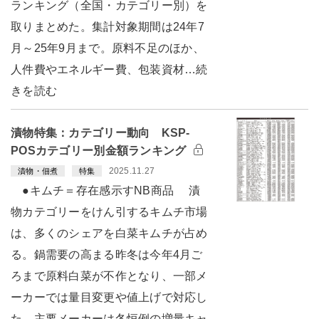
ランキング（全国・カテゴリー別）を
取りまとめた。集計対象期間は24年7
月～25年9月まで。原料不足のほか、
人件費やエネルギー費、包装資材…続
きを読む
漬物特集：カテゴリー動向 KSP-
POSカテゴリー別金額ランキング
2025.11.27
漬物・佃煮
特集
●キムチ＝存在感示すNB商品 漬
物カテゴリーをけん引するキムチ市場
は、多くのシェアを白菜キムチが占め
る。鍋需要の高まる昨冬は今年4月ご
ろまで原料白菜が不作となり、一部メ
ーカーでは量目変更や値上げで対応し
た。主要メーカーは冬恒例の増量キャ