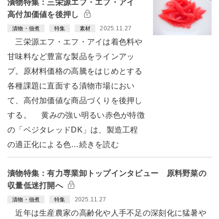
漬物特集：三栄源エフ・エフ・アイ
高付加価値を後押し
2025.11.27
漬物・佃煮
特集
素材
三栄源エフ・エフ・アイは着色料や
甘味料など豊富な製品をラインアッ
プ。原材料価格の高騰をはじめとする
各種課題に直面する漬物市場におい
て、高付加価値な商品づくりを後押し
する。 黄みの強い明るい赤色が特徴
の「ベジタレッドDK」は、製造工程
の適正化による色…続きを読む
漬物特集：有力専業卸トップインタビュー 原料野菜の
収量低迷打開へ
2025.11.27
漬物・佃煮
特集
近年は生産農家の高齢化や人手不足の深刻化に猛暑や