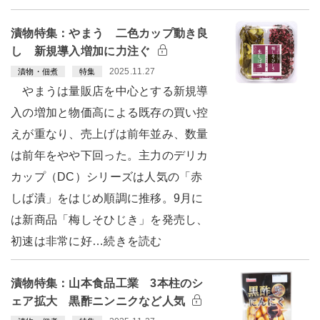
漬物特集：やまう 二色カップ動き良
し 新規導入増加に力注ぐ
2025.11.27
漬物・佃煮
特集
やまうは量販店を中心とする新規導
入の増加と物価高による既存の買い控
えが重なり、売上げは前年並み、数量
は前年をやや下回った。主力のデリカ
カップ（DC）シリーズは人気の「赤
しば漬」をはじめ順調に推移。9月に
は新商品「梅しそひじき」を発売し、
初速は非常に好…続きを読む
漬物特集：山本食品工業 3本柱のシ
ェア拡大 黒酢ニンニクなど人気