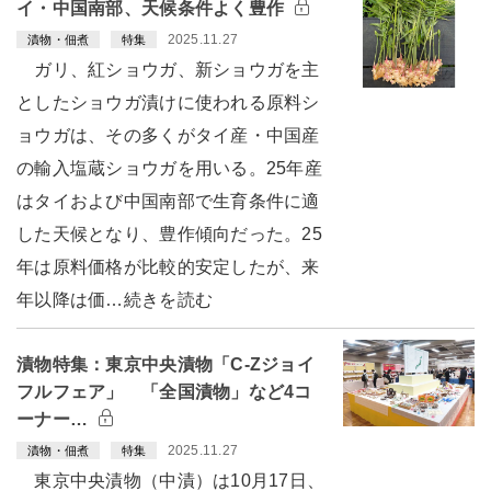
イ・中国南部、天候条件よく豊作
2025.11.27
漬物・佃煮
特集
ガリ、紅ショウガ、新ショウガを主
としたショウガ漬けに使われる原料シ
ョウガは、その多くがタイ産・中国産
の輸入塩蔵ショウガを用いる。25年産
はタイおよび中国南部で生育条件に適
した天候となり、豊作傾向だった。25
年は原料価格が比較的安定したが、来
年以降は価…続きを読む
漬物特集：東京中央漬物「C-Zジョイ
フルフェア」 「全国漬物」など4コ
ーナー…
2025.11.27
漬物・佃煮
特集
東京中央漬物（中漬）は10月17日、