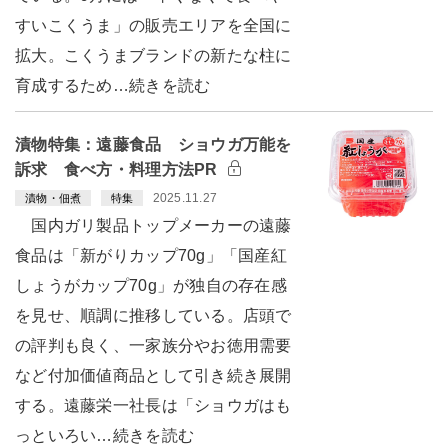
すいこくうま」の販売エリアを全国に
拡大。こくうまブランドの新たな柱に
育成するため…続きを読む
漬物特集：遠藤食品 ショウガ万能を
訴求 食べ方・料理方法PR
2025.11.27
漬物・佃煮
特集
国内ガリ製品トップメーカーの遠藤
食品は「新がりカップ70g」「国産紅
しょうがカップ70g」が独自の存在感
を見せ、順調に推移している。店頭で
の評判も良く、一家族分やお徳用需要
など付加価値商品として引き続き展開
する。遠藤栄一社長は「ショウガはも
っといろい…続きを読む