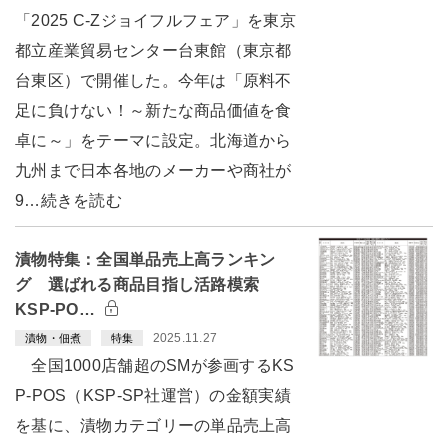
「2025 C-Zジョイフルフェア」を東京
都立産業貿易センター台東館（東京都
台東区）で開催した。今年は「原料不
足に負けない！～新たな商品価値を食
卓に～」をテーマに設定。北海道から
九州まで日本各地のメーカーや商社が
9…続きを読む
漬物特集：全国単品売上高ランキン
グ 選ばれる商品目指し活路模索
KSP-PO…
2025.11.27
漬物・佃煮
特集
全国1000店舗超のSMが参画するKS
P-POS（KSP-SP社運営）の金額実績
を基に、漬物カテゴリーの単品売上高