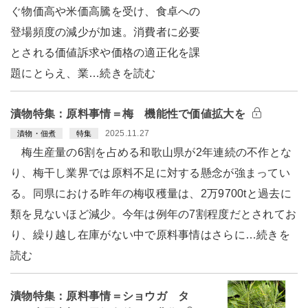
ぐ物価高や米価高騰を受け、食卓への
登場頻度の減少が加速。消費者に必要
とされる価値訴求や価格の適正化を課
題にとらえ、業…続きを読む
漬物特集：原料事情＝梅 機能性で価値拡大を
2025.11.27
漬物・佃煮
特集
梅生産量の6割を占める和歌山県が2年連続の不作とな
り、梅干し業界では原料不足に対する懸念が強まってい
る。同県における昨年の梅収穫量は、2万9700tと過去に
類を見ないほど減少。今年は例年の7割程度だとされてお
り、繰り越し在庫がない中で原料事情はさらに…続きを
読む
漬物特集：原料事情＝ショウガ タ