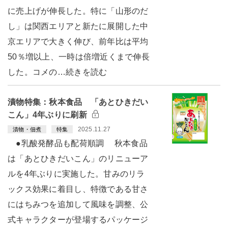
に売上げが伸長した。特に「山形のだ
し」は関西エリアと新たに展開した中
京エリアで大きく伸び、前年比は平均
50％増以上、一時は倍増近くまで伸長
した。コメの…続きを読む
漬物特集：秋本食品 「あとひきだい
こん」4年ぶりに刷新
2025.11.27
漬物・佃煮
特集
●乳酸発酵品も配荷順調 秋本食品
は「あとひきだいこん」のリニューア
ルを4年ぶりに実施した。甘みのリラ
ックス効果に着目し、特徴である甘さ
にはちみつを追加して風味を調整、公
式キャラクターが登場するパッケージ