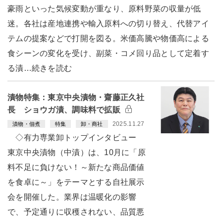
豪雨といった気候変動が重なり、原料野菜の収量が低
迷。各社は産地連携や輸入原料への切り替え、代替アイ
テムの提案などで打開を図る。米価高騰や物価高による
食シーンの変化を受け、副菜・コメ回り品として定着す
る漬…続きを読む
漬物特集：東京中央漬物・齋藤正久社
長 ショウガ漬、調味料で拡販
2025.11.27
漬物・佃煮
特集
卸・商社
◇有力専業卸トップインタビュー
東京中央漬物（中漬）は、10月に「原
料不足に負けない！～新たな商品価値
を食卓に～」をテーマとする自社展示
会を開催した。業界は温暖化の影響
で、予定通りに収穫されない、品質悪