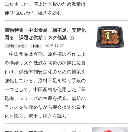
に変更した。値上げ直後のため数量は
伸び悩んだが…続きを読む
漬物特集：中田食品 梅不足、安定化
図る 課題は供給リスク低減
2025.11.27
漬物・佃煮
特集
中田食品は今期、原料梅の不作によ
る供給リスク低減を喫緊の課題に位置
付け、供給体制安定化のための施策を
強化している。原料不足を補う手段の
一つとして、中国産梅を使用した「豊
熟梅」シリーズの生産を拡充。需給バ
ランスを見極めながら機会損失の最小
化を図り、梅干…続きを読む