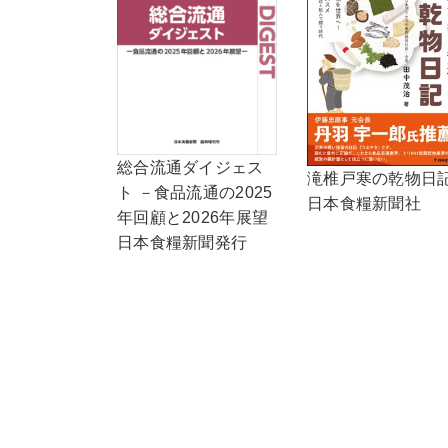
総合流通ダイジェス
滝椎戸寒の乾物日
ト －食品流通の2025
日本食糧新聞社
年回顧と2026年展望
日本食糧新聞発行