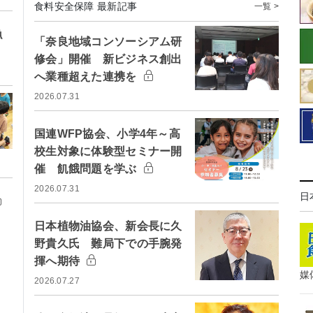
食料安全保障 最新記事
一覧 >
漁
「奈良地域コンソーシアム研
修会」開催 新ビジネス創出
へ業種超えた連携を
2026.07.31
国連WFP協会、小学4年～高
校生対象に体験型セミナー開
催 飢餓問題を学ぶ
2026.07.31
日
日本植物油協会、新会長に久
野貴久氏 難局下での手腕発
揮へ期待
媒
2026.07.27