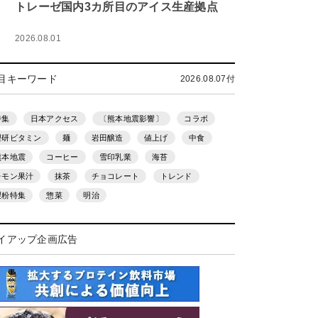
トレーゼ国内3カ所目のアイス生産拠点
2026.08.01
目キーワード
2026.08.07付
特集
日本アクセス
〔熊本地震影響〕
コラボ
理研ビタミン
麺
岩田醸造
値上げ
中食
熊本地震
コーヒー
雪印乳業
海苔
レモン果汁
抹茶
チョコレート
トレンド
製粉特集
惣菜
明治
イアップ企画広告