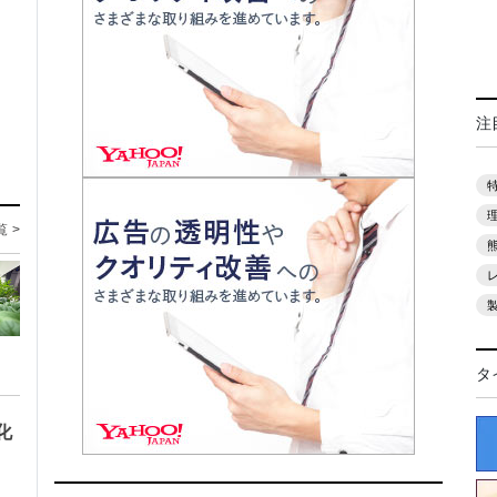
注
覧 >
タ
化