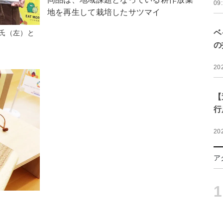
09
地を再生して栽培したサツマイ
ベ
氏（左）と
の
20
【
行
20
ア
1