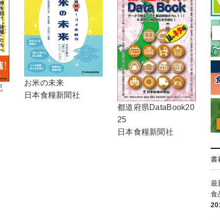
お米の未来
記
日本食糧新聞社
都道府県DataBook20
25
日本食糧新聞社
書
最
食
2