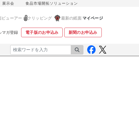
展示会
食品市場開拓ソリューション
面ビューアー
クリッピング
最新の紙面
マイページ
ルマガ登録
電子版のお申込み
新聞のお申込み
検索