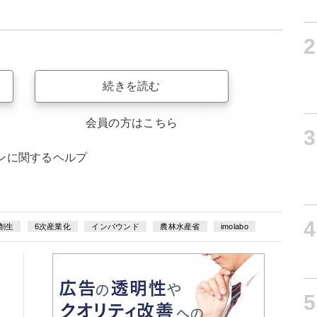
2
続きを読む
会員の方はこちら
3
ンに関するヘルプ
4
創生
6次産業化
インバウンド
農林水産省
imolabo
5