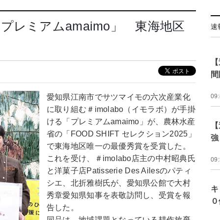
レミアムamaimo」 東海地区
速
【
間
愛知県江南市でサツマイモの六次産業化
09
に取り組む＃imolabo（イモラボ）が手掛
ける「プレミアムamaimo」が、農林水産
【
省の「FOOD SHIFT セレクション2025」
強
で東海地区唯一の最優秀賞を受賞した。
これを受け、＃imolabo店主の中村昭典氏
09
と洋菓子店Patisserie Des Ailesのパティ
シエ、北折雅樹氏が、愛知県公館で大村
キ
秀章愛知県知事を表敬訪問し、受賞を報
０
告した。
同品は、地域課題となっている耕作放棄