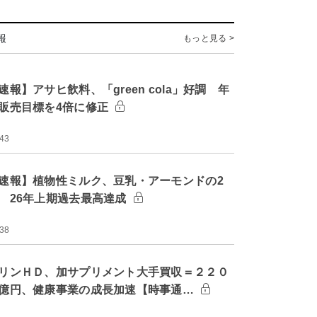
報
もっと見る >
速報】アサヒ飲料、「green cola」好調 年
販売目標を4倍に修正
:43
速報】植物性ミルク、豆乳・アーモンドの2
 26年上期過去最高達成
:38
リンＨＤ、加サプリメント大手買収＝２２０
億円、健康事業の成長加速【時事通…