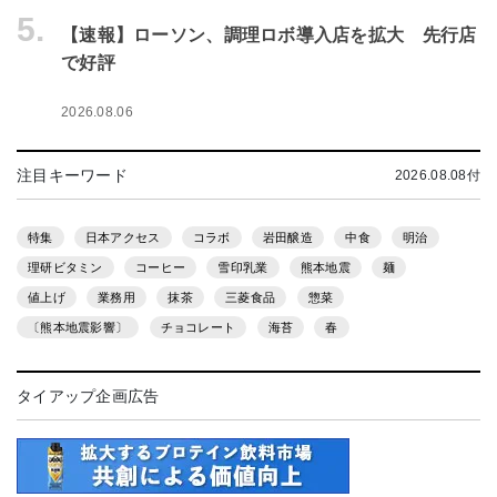
5.
【速報】ローソン、調理ロボ導入店を拡大 先行店
で好評
2026.08.06
注目キーワード
2026.08.08付
特集
日本アクセス
コラボ
岩田醸造
中食
明治
理研ビタミン
コーヒー
雪印乳業
熊本地震
麺
値上げ
業務用
抹茶
三菱食品
惣菜
〔熊本地震影響〕
チョコレート
海苔
春
タイアップ企画広告