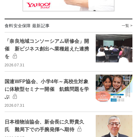
食料安全保障 最新記事
一覧 >
「奈良地域コンソーシアム研修会」開
催 新ビジネス創出へ業種超えた連携
を
2026.07.31
国連WFP協会、小学4年～高校生対象
に体験型セミナー開催 飢餓問題を学
ぶ
2026.07.31
日本植物油協会、新会長に久野貴久
氏 難局下での手腕発揮へ期待