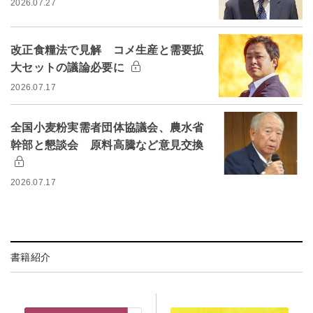
2026.07.27
改正食糧法で見解 コメ生産と需要拡
大セットの議論必要に
2026.07.17
全国小麦粉実需者団体協議会、農水省
幹部と懇談会 原料高騰など意見交換
2026.07.17
書籍紹介