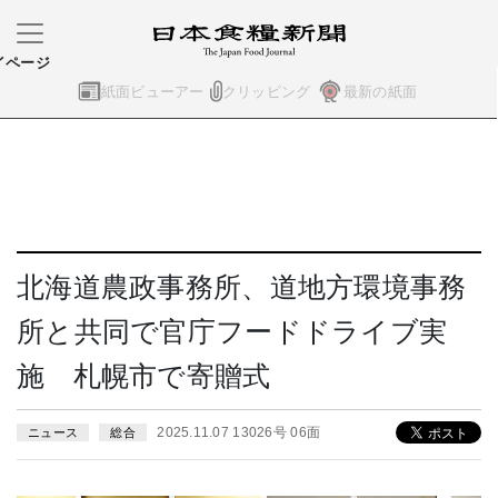
イページ
紙面ビューアー
クリッピング
最新の紙面
北海道農政事務所、道地方環境事務
所と共同で官庁フードドライブ実
施 札幌市で寄贈式
2025.11.07 13026号 06面
ニュース
総合