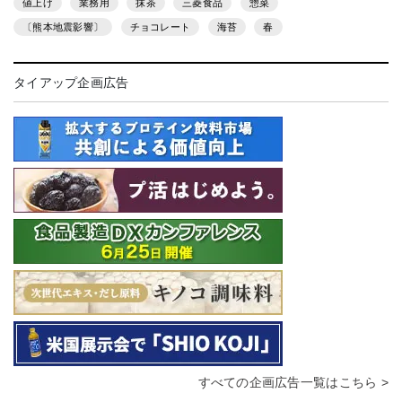
値上げ
業務用
抹茶
三菱食品
惣菜
〔熊本地震影響〕
チョコレート
海苔
春
タイアップ企画広告
すべての企画広告一覧はこちら >