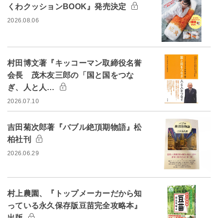
くわクッションBOOK』発売決定
2026.08.06
村田博文著『キッコーマン取締役名誉
会長 茂木友三郎の「国と国をつな
ぎ、人と人…
2026.07.10
吉田菊次郎著『バブル絶頂期物語』松
柏社刊
2026.06.29
村上農園、『トップメーカーだから知
っている永久保存版豆苗完全攻略本』
出版