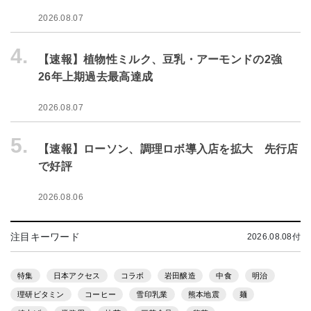
2026.08.07
4.
【速報】植物性ミルク、豆乳・アーモンドの2強
26年上期過去最高達成
2026.08.07
5.
【速報】ローソン、調理ロボ導入店を拡大 先行店
で好評
2026.08.06
注目キーワード
2026.08.08付
特集
日本アクセス
コラボ
岩田醸造
中食
明治
理研ビタミン
コーヒー
雪印乳業
熊本地震
麺