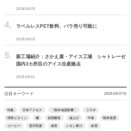
2026.08.05
4.
ラベルレスPET飲料、バラ売り可能に
2026.08.05
5.
新工場紹介：さかえ屋・アイス工場 シャトレーゼ
国内3カ所目のアイス生産拠点
2026.08.01
注目キーワード
2026.08.07付
特集
日本アクセス
〔熊本地震影響〕
コラボ
理研ビタミン
麺
岩田醸造
値上げ
中食
熊本地震
コーヒー
雪印乳業
海苔
レモン果汁
抹茶