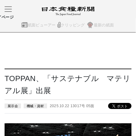
イページ
紙面ビューアー
クリッピング
最新の紙面
TOPPAN、「サステナブル マテリ
アル展」出展
2025.10.22 13017号 05面
展示会
機械・資材