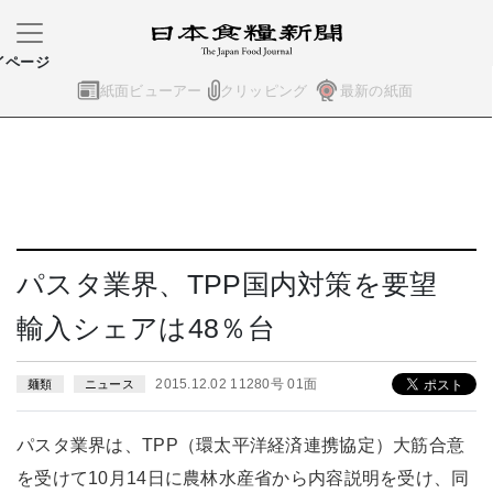
イページ
紙面ビューアー
クリッピング
最新の紙面
パスタ業界、TPP国内対策を要望
輸入シェアは48％台
2015.12.02 11280号 01面
麺類
ニュース
パスタ業界は、TPP（環太平洋経済連携協定）大筋合意
を受けて10月14日に農林水産省から内容説明を受け、同