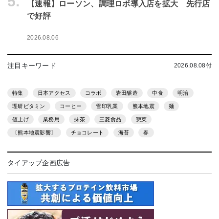
5.
【速報】ローソン、調理ロボ導入店を拡大 先行店
で好評
2026.08.06
注目キーワード
2026.08.08付
特集
日本アクセス
コラボ
岩田醸造
中食
明治
理研ビタミン
コーヒー
雪印乳業
熊本地震
麺
値上げ
業務用
抹茶
三菱食品
惣菜
〔熊本地震影響〕
チョコレート
海苔
春
タイアップ企画広告