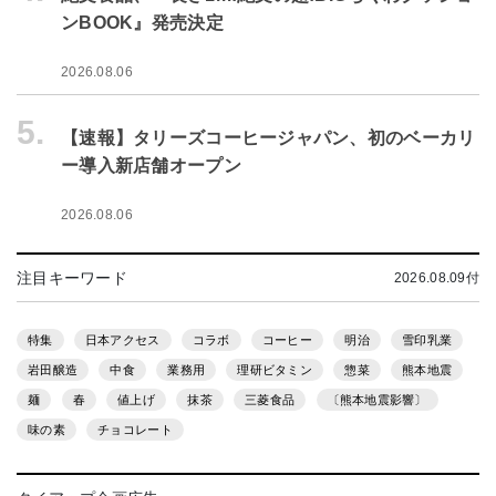
ンBOOK』発売決定
2026.08.06
5.
【速報】タリーズコーヒージャパン、初のベーカリ
ー導入新店舗オープン
2026.08.06
注目キーワード
2026.08.09付
特集
日本アクセス
コラボ
コーヒー
明治
雪印乳業
岩田醸造
中食
業務用
理研ビタミン
惣菜
熊本地震
麺
春
値上げ
抹茶
三菱食品
〔熊本地震影響〕
味の素
チョコレート