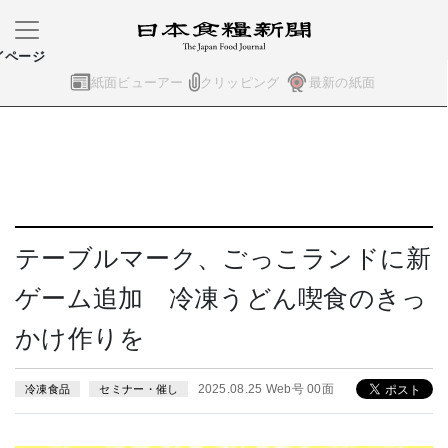
イページ
紙面ビューアー
クリッピング
最新の紙面
テーブルマーク、ごっこランドに新
ゲーム追加 冷凍うどん喫食のきっ
かけ作りを
2025.08.25 Web号 00面
冷凍食品
セミナー・催し