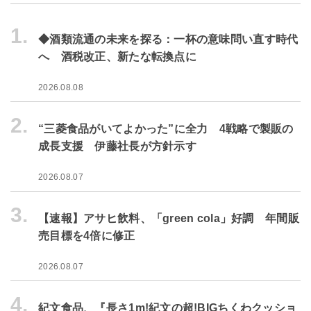
1.
◆酒類流通の未来を探る：一杯の意味問い直す時代
へ 酒税改正、新たな転換点に
2026.08.08
2.
“三菱食品がいてよかった”に全力 4戦略で製販の
成長支援 伊藤社長が方針示す
2026.08.07
3.
【速報】アサヒ飲料、「green cola」好調 年間販
売目標を4倍に修正
2026.08.07
4.
紀文食品、『長さ1m!紀文の超!BIGちくわクッショ