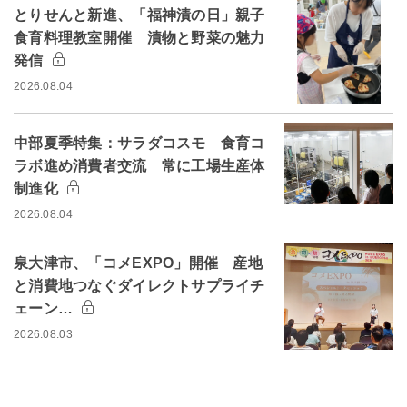
とりせんと新進、「福神漬の日」親子
食育料理教室開催 漬物と野菜の魅力
発信
2026.08.04
中部夏季特集：サラダコスモ 食育コ
ラボ進め消費者交流 常に工場生産体
制進化
2026.08.04
泉大津市、「コメEXPO」開催 産地
と消費地つなぐダイレクトサプライチ
ェーン…
2026.08.03