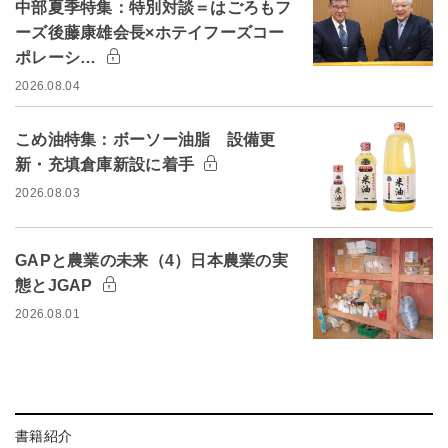
中部夏季特集：特別対談＝はごろもフ
ーズ後藤康雄会長×ホテイフーズコー
ポレーシ…
2026.08.04
こめ油特集：ボーソー油脂 設備更
新・充填倉庫新設に着手
2026.08.03
GAPと農業の未来（4）日本農業の実
態とJGAP
2026.08.01
書籍紹介