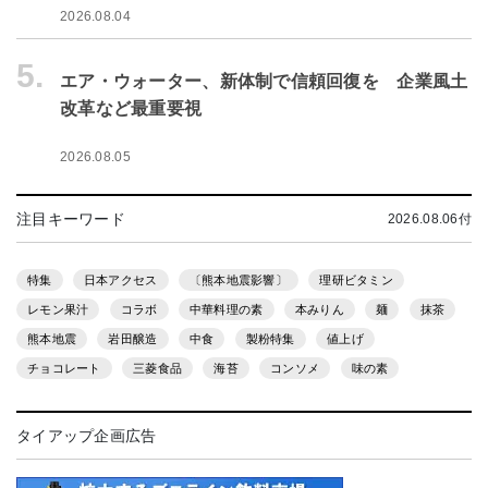
2026.08.04
5.
エア・ウォーター、新体制で信頼回復を 企業風土
改革など最重要視
2026.08.05
注目キーワード
2026.08.06付
特集
日本アクセス
〔熊本地震影響〕
理研ビタミン
レモン果汁
コラボ
中華料理の素
本みりん
麺
抹茶
熊本地震
岩田醸造
中食
製粉特集
値上げ
チョコレート
三菱食品
海苔
コンソメ
味の素
タイアップ企画広告