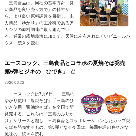
三島食品は、同社の基本方針「良
い商品を良い売り方で」の精神か
ら、より良い原料調達を目指し、主
力商品「ゆかり」の主原料であるア
カシソの原料調達に取り組んでい
る。通常の露地栽培に加えて、天候に左右されにくいビニールハ
ウス…続きを読む
エースコック、三島食品とコラボの夏焼そば発売
第5弾ヒジキの「ひでき」
2026.06.22
エースコックは7月6日、「三島の
ゆかり使用 塩焼そば」「三島のひ
でき使用 醤油焼そば」を全国で新
発売する。これらは「三島のふりか
け」シリーズと題し、三島食品とコラボレーションしたカップ焼
そばを発売するもの。第5弾となる今回は、毎回好評の爽やかな
風味の…続きを読む