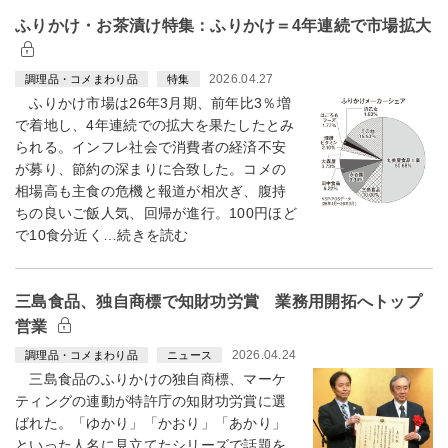
ふりかけ・お茶漬け特集：ふりかけ＝4年連続で市場拡大
2026.04.27
調理品・コメまわり品
特集
ふりかけ市場は26年3月期、前年比3％増
で着地し、4年連続での拡大を果たしたとみ
られる。インフレ社会で消費者の経済不安
が募り、節約の深まりに合致した。コメの
相場高も主食の危機と報道が相次ぎ、腹持
ちの良いご飯人気、回帰が進行。100円ほど
で10食分近く…続きを読む
三島食品、独自商標で知財功労賞 業務用開拓へトップ
営業
2026.04.24
調理品・コメまわり品
ニュース
三島食品のふりかけの独自商標、マーケ
ティングの連動が特許庁の知財功労賞に選
ばれた。「ゆかり」「かおり」「あかり」
といった人名に見立てたシリーズで話題を