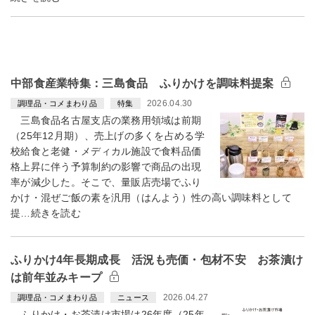
中部食産業特集：三島食品 ふりかけを調味料提案
2026.04.30
調理品・コメまわり品
特集
三島食品名古屋支店の業務用領域は前期
（25年12月期）、売上げの多くを占める学
校給食と老健・メディカル施設で食料品価
格上昇に伴う予算制約の影響で商品の出現
率が減少した。そこで、量販店売場でふり
かけ・混ぜご飯の素を汎用（はんよう）性の高い調味料として
提…続きを読む
ふりかけ4年長期成長 活況も売価・包材不安 お茶漬け
は前年並みキープ
2026.04.27
調理品・コメまわり品
ニュース
ふりかけ・お茶漬け市場は26年度（25年