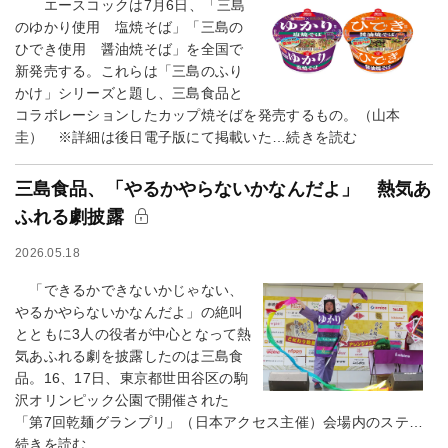
エースコックは7月6日、「三島
のゆかり使用 塩焼そば」「三島の
ひでき使用 醤油焼そば」を全国で
新発売する。これらは「三島のふり
かけ」シリーズと題し、三島食品と
コラボレーションしたカップ焼そばを発売するもの。（山本
圭） ※詳細は後日電子版にて掲載いた…続きを読む
三島食品、「やるかやらないかなんだよ」 熱気あ
ふれる劇披露
2026.05.18
「できるかできないかじゃない、
やるかやらないかなんだよ」の絶叫
とともに3人の役者が中心となって熱
気あふれる劇を披露したのは三島食
品。16、17日、東京都世田谷区の駒
沢オリンピック公園で開催された
「第7回乾麺グランプリ」（日本アクセス主催）会場内のステ…
続きを読む