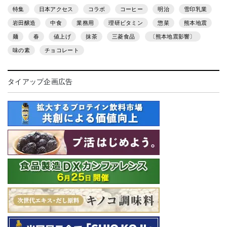
特集
日本アクセス
コラボ
コーヒー
明治
雪印乳業
岩田醸造
中食
業務用
理研ビタミン
惣菜
熊本地震
麺
春
値上げ
抹茶
三菱食品
〔熊本地震影響〕
味の素
チョコレート
タイアップ企画広告