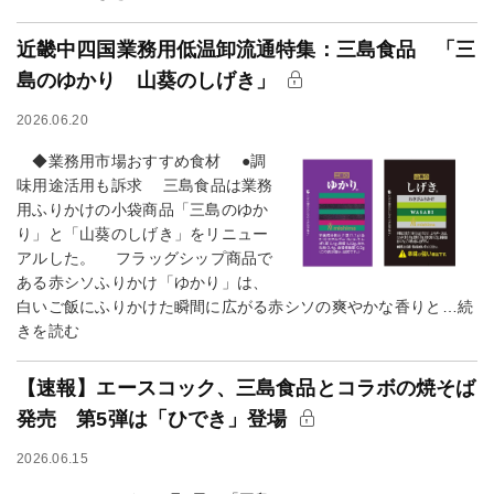
近畿中四国業務用低温卸流通特集：三島食品 「三
島のゆかり 山葵のしげき」
2026.06.20
◆業務用市場おすすめ食材 ●調
味用途活用も訴求 三島食品は業務
用ふりかけの小袋商品「三島のゆか
り」と「山葵のしげき」をリニュー
アルした。 フラッグシップ商品で
ある赤シソふりかけ「ゆかり」は、
白いご飯にふりかけた瞬間に広がる赤シソの爽やかな香りと…続
きを読む
【速報】エースコック、三島食品とコラボの焼そば
発売 第5弾は「ひでき」登場
2026.06.15