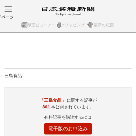
イページ
紙面ビューアー
クリッピング
最新の紙面
三島食品
「三島食品」
に関する記事が
801
本公開されています。
有料記事を購読するには
電子版のお申込み