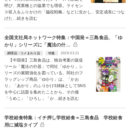
呼び、異業種との協業でも増収。ライセン
ス収入をふりかけの「脇役戦略」などに生かし、安定成長につな
げた…続きを読む
全国支社局ネットワーク特集：中国発＝三島食品、「ゆ
かり」シリーズに「魔法の什…
2026.03.21
調理品・コメまわり品
特集
【中国発】三島食品は、独自考案の販促
ツール「魔法の什器」で同社「ゆかり」シ
リーズの展開強化を図っている。同社のフ
ラッグシップ商品「ゆかり」は、「かお
り」「あかり」のふりかけ3姉妹としてSNS
を中心に話題を集めたことから、その後
「うめこ」「ひろし」「か…続きを読む
学校給食特集：イチ押し学校給食＝三島食品 学校給食
用に減塩タイプ