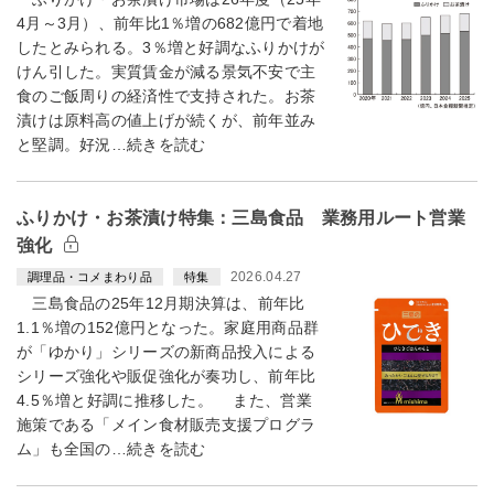
4月～3月）、前年比1％増の682億円で着地
したとみられる。3％増と好調なふりかけが
けん引した。実質賃金が減る景気不安で主
食のご飯周りの経済性で支持された。お茶
漬けは原料高の値上げが続くが、前年並み
と堅調。好況…続きを読む
ふりかけ・お茶漬け特集：三島食品 業務用ルート営業
強化
2026.04.27
調理品・コメまわり品
特集
三島食品の25年12月期決算は、前年比
1.1％増の152億円となった。家庭用商品群
が「ゆかり」シリーズの新商品投入による
シリーズ強化や販促強化が奏功し、前年比
4.5％増と好調に推移した。 また、営業
施策である「メイン食材販売支援プログラ
ム」も全国の…続きを読む