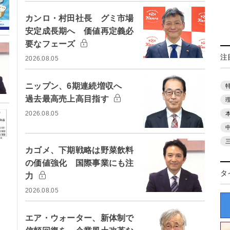
カンロ・村田社長 グミ市場
安定成長期へ 価値再定義必
要なフェーズ
注
2026.08.05
ニップン、6期連続増収へ
過去最高売上高目指す
2026.08.05
カゴメ、下期戦略は野菜飲料
の価値強化 国際事業にも注
タ
力
2026.08.05
エア・ウォーター、新体制で