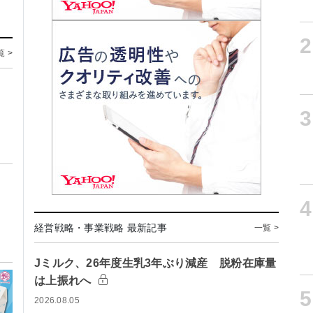
2
覧 >
3
4
経営戦略・事業戦略 最新記事
一覧 >
Jミルク、26年度生乳3年ぶり減産 脱粉在庫量
は上振れへ
5
2026.08.05