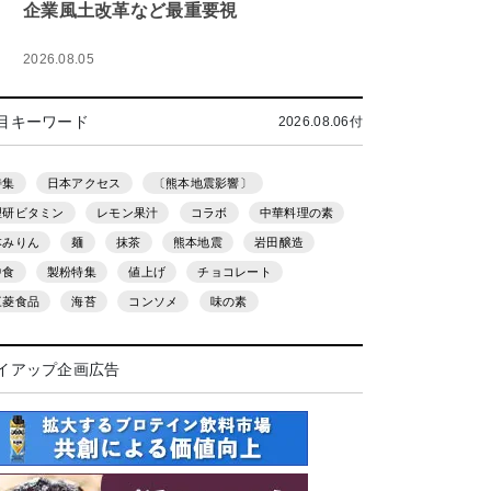
企業風土改革など最重要視
2026.08.05
目キーワード
2026.08.06付
特集
日本アクセス
〔熊本地震影響〕
理研ビタミン
レモン果汁
コラボ
中華料理の素
本みりん
麺
抹茶
熊本地震
岩田醸造
中食
製粉特集
値上げ
チョコレート
三菱食品
海苔
コンソメ
味の素
イアップ企画広告