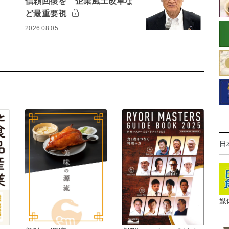
信頼回復を 企業風土改革な
ど最重要視
2026.08.05
日
媒