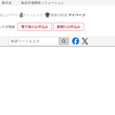
展示会
食品市場開拓ソリューション
面ビューアー
クリッピング
最新の紙面
マイページ
ルマガ登録
電子版のお申込み
新聞のお申込み
検索