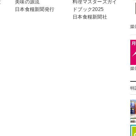
料理マスターズガイ
と
美味の源流
ドブック2025
日本食糧新聞発行
日本食糧新聞社
媒
媒
特