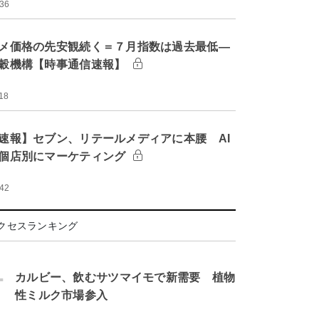
:36
メ価格の先安観続く＝７月指数は過去最低―
穀機構【時事通信速報】
18
速報】セブン、リテールメディアに本腰 AI
個店別にマーケティング
:42
クセスランキング
.
カルビー、飲むサツマイモで新需要 植物
性ミルク市場参入