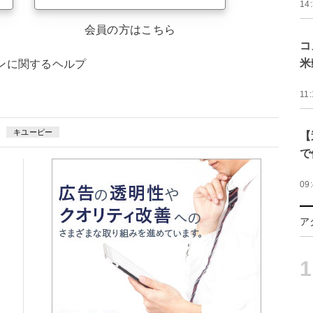
14
会員の方はこちら
コ
米
ンに関するヘルプ
11:
キユーピー
【
で
09
ア
1