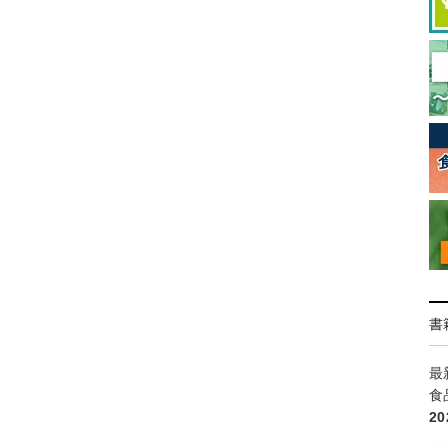
書
最
食
2