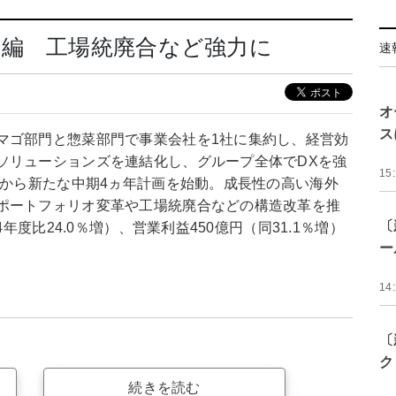
再編 工場統廃合など強力に
速
オ
ス
マゴ部門と惣菜部門で事業会社を1社に集約し、経営効
ソリューションズを連結化し、グループ全体でDXを強
15
）から新たな中期4ヵ年計画を始動。成長性の高い海外
ポートフォリオ変革や工場統廃合などの構造改革を推
〔
年度比24.0％増）、営業利益450億円（同31.1％増）
ー
14
〔
ク
続きを読む