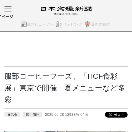
イページ
紙面ビューアー
クリッピング
最新の紙面
服部コーヒーフーズ、「HCF食彩
展」東京で開催 夏メニューなど多
彩
2025.05.28 12938号 04面
展示会
卸・商社