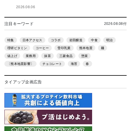
2026.08.06
注目キーワード
2026.08.08付
特集
日本アクセス
コラボ
岩田醸造
中食
明治
理研ビタミン
コーヒー
雪印乳業
熊本地震
麺
値上げ
業務用
抹茶
三菱食品
惣菜
〔熊本地震影響〕
チョコレート
海苔
春
タイアップ企画広告