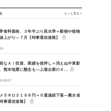
報
もっと見る >
界食料価格、３年半ぶり高水準＝穀物や植物
値上がり―７月【時事通信速報】
:19
発なＡＩ投資、業績を後押し＝消えぬ中東影
、熊本地震に懸念も―上場企業の４…
26.08.07
メ５キロ３１９８円＝６週連続下落―農水省
時事通信速報】