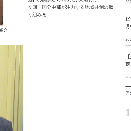
20
今回、国分中部が注力する地域共創の取
り組みを
ビ
月
紹介
20
【
落
20
ア
1