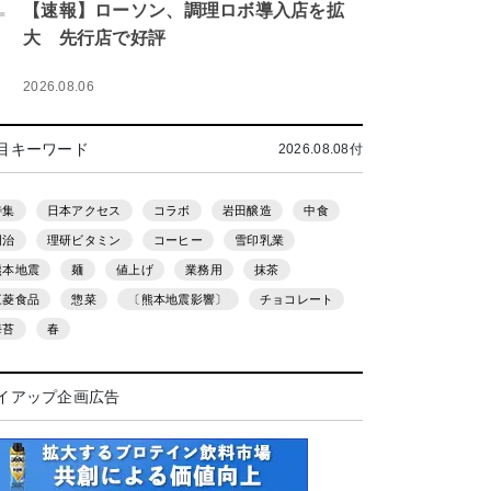
.
【速報】ローソン、調理ロボ導入店を拡
大 先行店で好評
2026.08.06
目キーワード
2026.08.08付
特集
日本アクセス
コラボ
岩田醸造
中食
明治
理研ビタミン
コーヒー
雪印乳業
熊本地震
麺
値上げ
業務用
抹茶
三菱食品
惣菜
〔熊本地震影響〕
チョコレート
海苔
春
イアップ企画広告