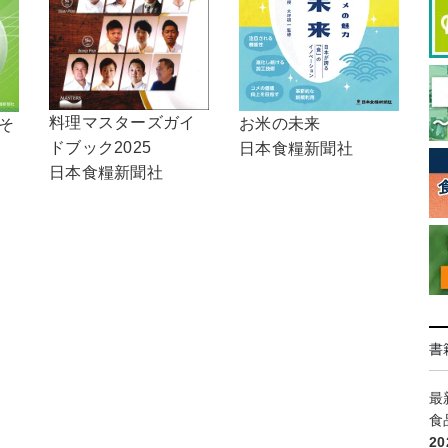
料理マスターズガイ
お米の未来
，そ
ドブック2025
日本食糧新聞社
日本食糧新聞社
書
最
食
2