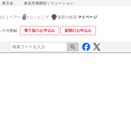
展示会
食品市場開拓ソリューション
面ビューアー
クリッピング
最新の紙面
マイページ
ルマガ登録
電子版のお申込み
新聞のお申込み
検索