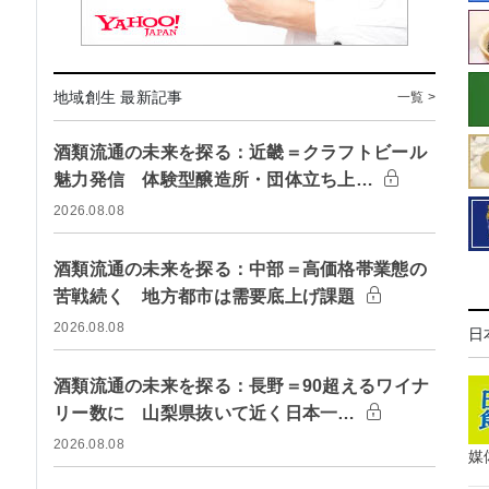
地域創生 最新記事
一覧 >
酒類流通の未来を探る：近畿＝クラフトビール
魅力発信 体験型醸造所・団体立ち上…
2026.08.08
酒類流通の未来を探る：中部＝高価格帯業態の
苦戦続く 地方都市は需要底上げ課題
2026.08.08
日
酒類流通の未来を探る：長野＝90超えるワイナ
リー数に 山梨県抜いて近く日本一…
2026.08.08
媒