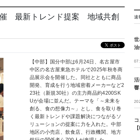
催 最新トレンド提案 地域共創
速
世
油
【中部】国分中部は6月24日、名古屋市
07
中区の名古屋東急ホテルで2025年秋冬商
品展示会を開催した。同社とともに商品
活
開発、育成を行う地域密着メーカーなど2
響
23社（新規30社）の主力商品約4200SK
Uが会場に並んだ。テーマを「～未来を
20
創る、食の想像力～」とし、食を取り巻
く最新トレンドや課題解決につながるソ
コ
リューションの提案に力を入れた。中部
【
地区の小売店、飲食店、行政機関、地方
銀行の関係者ら700人が来場した。