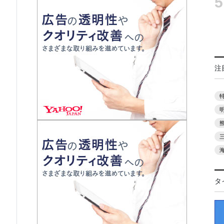
5
注
タ