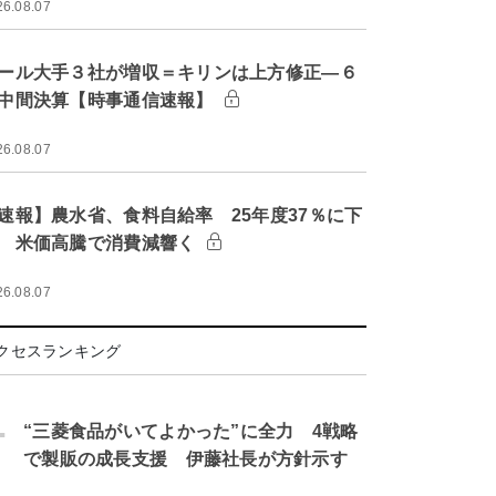
26.08.07
ール大手３社が増収＝キリンは上方修正―６
中間決算【時事通信速報】
26.08.07
速報】農水省、食料自給率 25年度37％に下
 米価高騰で消費減響く
26.08.07
クセスランキング
.
“三菱食品がいてよかった”に全力 4戦略
で製販の成長支援 伊藤社長が方針示す